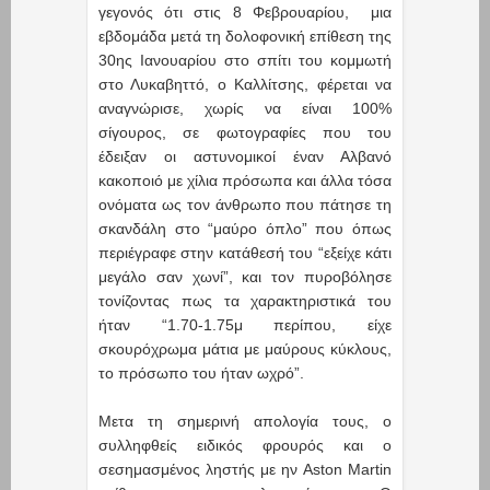
γεγονός ότι στις 8 Φεβρουαρίου, μια
εβδομάδα μετά τη δολοφονική επίθεση της
30ης Ιανουαρίου στο σπίτι του κομμωτή
στο Λυκαβηττό, ο Καλλίτσης, φέρεται να
αναγνώρισε, χωρίς να είναι 100%
σίγουρος, σε φωτογραφίες που του
έδειξαν οι αστυνομικοί έναν Αλβανό
κακοποιό με χίλια πρόσωπα και άλλα τόσα
ονόματα ως τον άνθρωπο που πάτησε τη
σκανδάλη στο “μαύρο όπλο” που όπως
περιέγραφε στην κατάθεσή του “εξείχε κάτι
μεγάλο σαν χωνί”, και τον πυροβόλησε
τονίζοντας πως τα χαρακτηριστικά του
ήταν “1.70-1.75μ περίπου, είχε
σκουρόχρωμα μάτια με μαύρους κύκλους,
το πρόσωπο του ήταν ωχρό”.
Μετα τη σημερινή απολογία τους, ο
συλληφθείς ειδικός φρουρός και ο
σεσημασμένος ληστής με ην Aston Martin