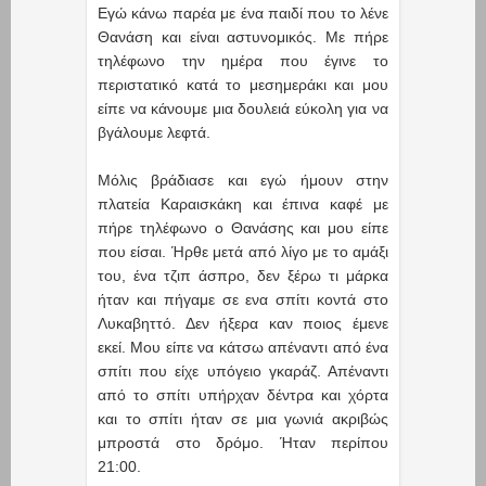
Εγώ κάνω παρέα με ένα παιδί που το λένε
Θανάση και είναι αστυνομικός. Με πήρε
τηλέφωνο την ημέρα που έγινε το
περιστατικό κατά το μεσημεράκι και μου
είπε να κάνουμε μια δουλειά εύκολη για να
βγάλουμε λεφτά.
Μόλις βράδιασε και εγώ ήμουν στην
πλατεία Καραισκάκη και έπινα καφέ με
πήρε τηλέφωνο ο Θανάσης και μου είπε
που είσαι. Ήρθε μετά από λίγο με το αμάξι
του, ένα τζιπ άσπρο, δεν ξέρω τι μάρκα
ήταν και πήγαμε σε ενα σπίτι κοντά στο
Λυκαβηττό. Δεν ήξερα καν ποιος έμενε
εκεί. Μου είπε να κάτσω απέναντι από ένα
σπίτι που είχε υπόγειο γκαράζ. Απέναντι
από το σπίτι υπήρχαν δέντρα και χόρτα
και το σπίτι ήταν σε μια γωνιά ακριβώς
μπροστά στο δρόμο. Ήταν περίπου
21:00.