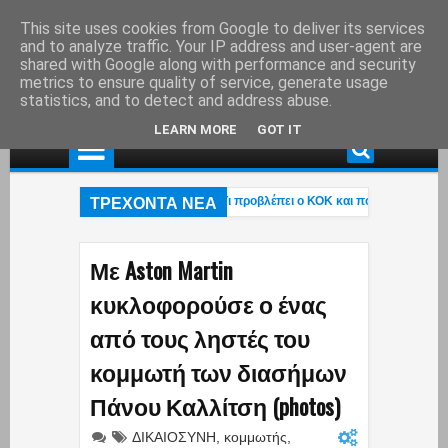
This site uses cookies from Google to deliver its services
and to analyze traffic. Your IP address and user-agent are
shared with Google along with performance and security
metrics to ensure quality of service, generate usage
statistics, and to detect and address abuse.
LEARN MORE
GOT IT
ΤΡΕΧΟΝΤΑ ΝΕΑ
ρνάμε περιπολικό στον δρόμο; – Τι προβλέπει ο ΚΟΚ και πότε μπορεί να γίνει
ιάς: Στάχτη το εξοχικό του ηθοποιού στο Πόρτο Γερμενό – Η ανάρτηση του γιου τ
ι η «επαγγελματική ασφάλιση»! – Η κυβέρνηση μετακυλά την ευθύνη στους εργ
Με Aston Martin
κυκλοφορούσε ο ένας
από τους ληστές του
κομμωτή των διασήμων
Πάνου Καλλίτση (photos)
ΔΙΚΑΙΟΣΥΝΗ
,
κομμωτής
,