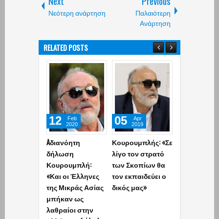
Next
Previous
Νεότερη ανάρτηση
Παλαιότερη
Ανάρτηση
RELATED POSTS
12
05
08
Feb
Apr
Jul
2020
2019
2018
Aδιανόητη
Κουρουμπλής: «Σε
Προκλητικό
δήλωση
λίγο τον στρατό
Κουρουμπλή
Κουρουμπλή:
των Σκοπίων θα
τα Σκόπια: 1
«Και οι Έλληνες
τον εκπαιδεύει ο
χώρες την ε
της Μικράς Ασίας
δικός μας»
αναγνωρίσε
μπήκαν ως
«Μακεδονία»
λαθραίοι στην
εμείς το είχα