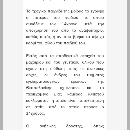
Το τραγικό παιχνίδι της μοίρας το έγραψε
ο πατέρας του παιδιού, το οποίο
συνόδευε τον 14χρονο μετά την
αποχώρηση του από το αναψυκτήριο,
καθώς αυτός ήταν που βρήκε το άψυχο
κορμί του φίλου του παιδιού του.
Εκτός από τα αποδεικτικά στοιχεία του
μαχαιριού και του γενετικού υλικού που
έχουν στη διάθεση τους οι διωκτικές
αρχές, οι άνδρες του τμήματος
εγκληματολογικών ερευνών της
Θεσσαλονίκης «χτένισαν» και το
περιεχόμενο μιας κάμερας κλειστού
κυκλώματος, η οποία είναι τοποθετημένη
σε σπίτι, από το οποίο πέρασε ο
14χρονος.
Ο ανήλικος δράστης, όπως