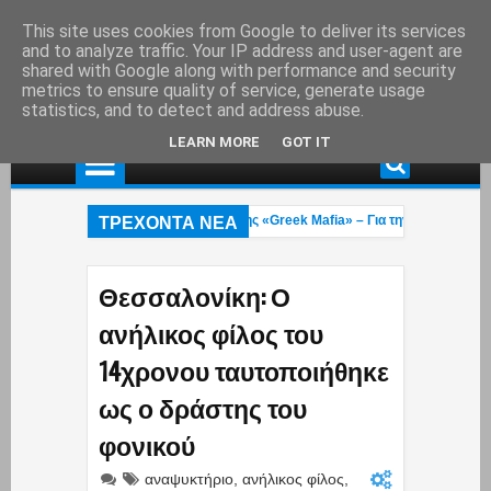
This site uses cookies from Google to deliver its services
and to analyze traffic. Your IP address and user-agent are
shared with Google along with performance and security
metrics to ensure quality of service, generate usage
statistics, and to detect and address abuse.
LEARN MORE
GOT IT
ΤΡΕΧΟΝΤΑ ΝΕΑ
Συνελήφθη στη Γερμανία εκτελεστής της «Greek Mafia» – Για την δολοφνία Ε
Δύο πυροσβέστες 23 και 27 ετών κάηκαν στην φωτιά που μαίνεται στο Ρέθυμνο
Άννα Κουρουπού: Ανάρτηση «κόλαφος» για την υπόθεση Σταύρου Γεωργίου – 
Θεσσαλονίκη: Ο
ανήλικος φίλος του
14χρονου ταυτοποιήθηκε
ως ο δράστης του
φονικού
αναψυκτήριο
,
ανήλικος φίλος
,