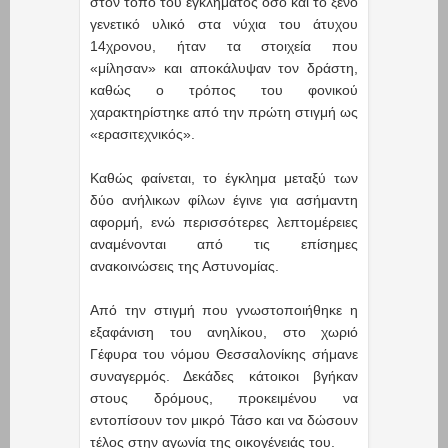
στον τόπο του εγκλήματος όσο και το ξένο
γενετικό υλικό στα νύχια του άτυχου
14χρονου, ήταν τα στοιχεία που
«μίλησαν» και αποκάλυψαν τον δράστη,
καθώς ο τρόπος του φονικού
χαρακτηρίστηκε από την πρώτη στιγμή ως
«ερασιτεχνικός».
Καθώς φαίνεται, το έγκλημα μεταξύ των
δύο ανήλικων φίλων έγινε για ασήμαντη
αφορμή, ενώ περισσότερες λεπτομέρειες
αναμένονται από τις επίσημες
ανακοινώσεις της Αστυνομίας.
Από την στιγμή που γνωστοποιήθηκε η
εξαφάνιση του ανηλίκου, στο χωριό
Γέφυρα του νόμου Θεσσαλονίκης σήμανε
συναγερμός. Δεκάδες κάτοικοι βγήκαν
στους δρόμους, προκειμένου να
εντοπίσουν τον μικρό Τάσο και να δώσουν
τέλος στην αγωνία της οικογένειάς του.