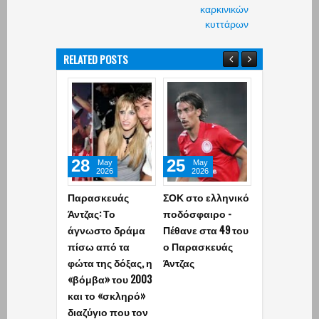
καρκινικών
κυττάρων
RELATED POSTS
28
25
27
May
May
Apr
2026
2026
2026
Παρασκευάς
ΣΟΚ στο ελληνικό
«Κεραυνός» 
Άντζας: Το
ποδόσφαιρο -
αιθρία για
άγνωστο δράμα
Πέθανε στα 49 του
Παναθηναϊκ
πίσω από τα
ο Παρασκευάς
Χτύπησε στ
φώτα της δόξας, η
Άντζας
γόνατο ο Σλ
«βόμβα» του 2003
χάνει την σε
και το «σκληρό»
τη Βαλένθια
διαζύγιο που τον