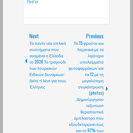
ΠΗΓΗ
Next
Previous
Τα πέντε νέα οπλικά
Τα 15 φρούτα και
συστήματα που
λαχανικά με τα
αναμένει η Ελλάδα
λιγότερα
το 2026 Το τραγούδι
υπολείμματα
των τουρκικών
φυτοφαρμάκων και
Ειδικών Δυνάμεων:
τα 12 με τη
Δείτε τί λένε για τους
μεγαλύτερη
Έλληνες
συγκέντρωση
(photos)
Δημιούργησαν
«έξυπνο»
θεραπευτικό
έμπλαστρο που
εξουδετερώνει έως
και το 97% των