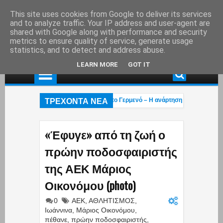
This site uses cookies from Google to deliver its services
and to analyze traffic. Your IP address and user-agent are
shared with Google along with performance and security
metrics to ensure quality of service, generate usage
statistics, and to detect and address abuse.
LEARN MORE
GOT IT
ΤΡΕΧΟΝΤΑ ΝΕΑ
τάχτη το εξοχικό του ηθοποιού στο Πόρτο Γερμενό – Η ανάρτηση του γιου του (ph
επαγγελματική ασφάλιση»! – Η κυβέρνηση μετακυλά την ευθύνη στους εργαζόμεν
ι πέρασαν»: Οι Έλληνες έκαναν ό,τι μπορούσαν με τα Patriot αλλά οι Χούθι διέ
«Έφυγε» από τη ζωή ο
πρώην ποδοσφαιριστής
της ΑΕΚ Μάριος
Οικονόμου (photo)
0
ΑΕΚ
,
ΑΘΛΗΤΙΣΜΟΣ
,
Ιωάννινα
,
Μάριος Οικονόμου
,
πέθανε
,
πρώην ποδοσφαιριστής
,