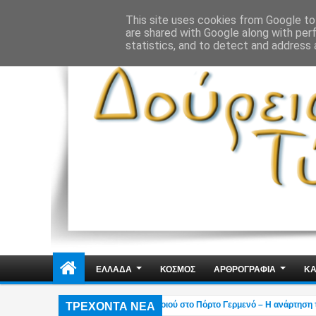
ΔΗΜΟΣΙΑ ΤΑΞΗ
ΕΓΚΛΗΜΑΤΙΚΟΤΗΤΑ
ΦΑΚΕΛΩΜΑΤΑ
ΑΠΟΨΕ
This site uses cookies from Google to 
are shared with Google along with per
statistics, and to detect and address 
ΕΛΛΑΔΑ
ΚΟΣΜΟΣ
ΑΡΘΡΟΓΡΑΦΙΑ
ΚΑ
ΤΡΕΧΟΝΤΑ ΝΕΑ
Χαλκιάς: Στάχτη το εξοχικό του ηθοποιού στο Πόρτο Γερμενό – Η ανάρτηση του γι