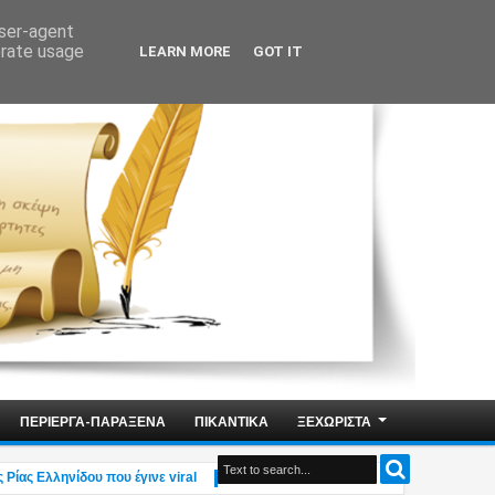
user-agent
erate usage
LEARN MORE
GOT IT
ΠΕΡΙΕΡΓΑ-ΠΑΡΑΞΕΝΑ
ΠΙΚΑΝΤΙΚΑ
ΞΕΧΩΡΙΣΤΑ
 Ελληνίδου που έγινε viral
Αδιανόητο: Η υπουργός Οικογένειας Δ.Μιχα
3:49 PM