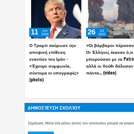
06
26
May
Apr
2026
2026
Η Τουρκία αποκάλυψε την
Πυρά στο δείπνο
κατασκευή του
ανταποκριτών του Λευ
διηπειρωτικού πυραύλου
Οίκου - Απομακρύνθηκ
Yildirimhan ακτίνας
Τραμπ
δράσης 6.000 χλμ.! (video)
ΔΗΜΟΣΊΕΥΣΗ ΣΧΟΛΊΟΥ