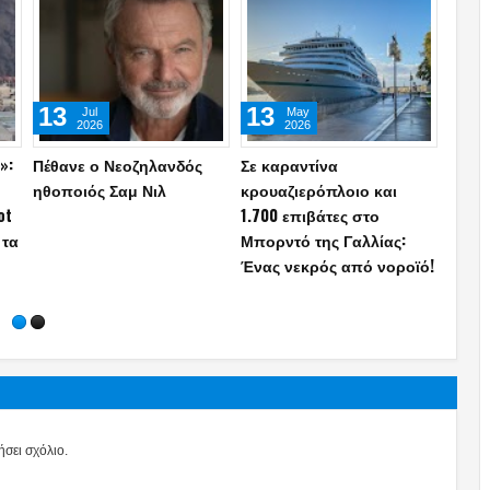
03
03
11
Mar
Mar
2026
2026
«Βόμβα» Αμερικανού
Συστοιχία Patriot
Ο Τρ
κού
Συνταγματάρχη ε.α.:
μεταφέρεται στην
αποψ
ε ο
«Μετά την καταστροφή
Κάρπαθο!
εναντ
του Ιράν, η προσοχή θα
«Έχο
στραφεί στην
σύντ
καταστροφή της
(phot
Τουρκίας-Το Ισραήλ θα
χτυπήσει»