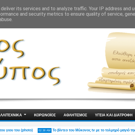
ΙΣ
ΤΕΧΝΟΛΟΓΙΑ
ΧΩΡΙΣ ΛΟΓΙΑ
deliver its services and to analyze traffic. Your IP address and 
formance and security metrics to ensure quality of service, gen
abuse.
ΛΛΙΤΕΧΝΙΚΑ
ΚΟΡΩΝΟΪΟΣ
ΑΘΛΗΤΙΣΜΟΣ
ΥΓΕΙΑ ΚΑΙ ΔΙΑΤΡΟΦΗ
ου του (photo)
Το βίντεο του Μύκονος tv με το τολμηρό μαγιό της Ρίας
02:38 AM