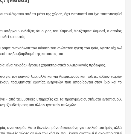
 τουλάχιστον από τα μέσα της χώρας, έχει εντοπιστεί και έχει ταυτοποιηθεί
ι υπάρχουν ενδείξεις ότι ο γιος του Χαμενεΐ, Μοτζτάμπα Χαμενεΐ, ο οποίος
τωθεί και αυτός.
Τραμπ ανακοίνωσε τον θάνατο του ανώτατου ηγέτη του Ιράν, Αγιατολάχ Αλί
μετά τον βομβαρδισμό της κατοικίας του.
ία, είναι νεκρός» έγραψε χαρακτηριστικά ο Αμερικανός πρόεδρος.
νο για τον ιρανικό λαό, αλλά και για Αμερικανούς και πολίτες άλλων χωρών
χουν τραυματιστεί εξαιτίας ενεργειών που αποδίδονται στον ίδιο και το
αφύγει» από τις μυστικές υπηρεσίες και τα προηγμένα συστήματα εντοπισμού,
ρονη εξουδετέρωση και άλλων ηγετικών στελεχών.
α, είναι νεκρός. Αυτό δεν είναι μόνο δικαιοσύνη για τον λαό του Ιράν, αλλά
από πολλές χώρες σε όλο τον κόσμο, που έχουν σκοτωθεί ή ακρωτηριαστεί