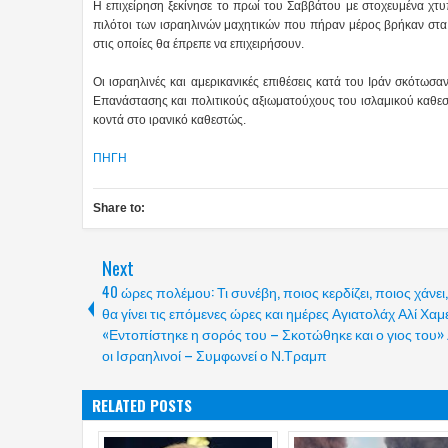
Η επιχείρηση ξεκίνησε το πρωί του Σαββάτου με στοχευμένα χτυ
πιλότοι των ισραηλινών μαχητικών που πήραν μέρος βρήκαν στα 
στις οποίες θα έπρεπε να επιχειρήσουν.
Οι ισραηλινές και αμερικανικές επιθέσεις κατά του Ιράν σκότω
Επανάστασης και πολιτικούς αξιωματούχους του ισλαμικού καθε
κοντά στο ιρανικό καθεστώς.
ΠΗΓΗ
Share to:
Next
40 ώρες πολέμου: Τι συνέβη, ποιος κερδίζει, ποιος χάνει, 
θα γίνει τις επόμενες ώρες και ημέρες Αγιατολάχ Αλί Χαμε
«Εντοπίστηκε η σορός του – Σκοτώθηκε και ο γιος του» 
οι Ισραηλινοί – Συμφωνεί ο Ν.Τραμπ
RELATED POSTS