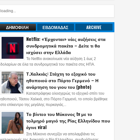
loading...
ΔΗΜΟΦΙΛΗ
ΕΒΔΟΜΑΔΑΣ
ARCHIVE
Netflix: «Έρχονται» νέες αυξήσεις στα
συνδρομητικά πακέτα – Δείτε τι θα
ισχύσει στην Ελλάδα
Το Netflix ανακοίνωσε νέα αύξηση 1 έως 2
δολαρίων σε όλα τα συνδρομητικά του πακέτα στις ΗΠΑ.
Τ.Χαλκιάς: Στάχτη το εξοχικό του
ηθοποιού στο Πόρτο Γερμενό – Η
ανάρτηση του γιου του (photo)
Καταστράφηκε ολοσχερώς το εξοχικό σπίτι του
ηθοποιού, Τάσου Χαλκιά, στο Πόρτο Γερμενό, το οποίο βρέθηκε
στο επίκεντρο της μεγάλης πυρκαγιάς...
Το βίντεο του Μύκονος tv με το
τολμηρό μαγιό της Ρίας Ελληνίδου που
έγινε viral
Στη Μύκονο συνεχίζει να απολαμβάνει τις
καλοκαιρινές της διακοπές η Ρία Ελληνίδου, συνδυάζοντας