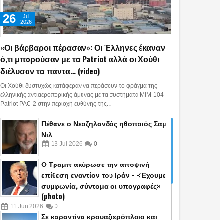
26
Jul
2026
«Οι βάρβαροι πέρασαν»: Οι Έλληνες έκαναν
26
13
Jun
Jul
Jul
2026
2026
2026
ό,τι μπορούσαν με τα Patriot αλλά οι Χούθι
διέλυσαν τα πάντα… (video)
αμπ ακύρωσε την
«Οι βάρβαροι πέρασαν»:
Πέθανε ο Νεοζ
ινή επίθεση
Οι Έλληνες έκαναν ό,τι
ηθοποιός Σαμ 
Οι Χούθι δυστυχώς κατάφεραν να περάσουν το φράγμα της
ίον του Ιράν -
μπορούσαν με τα Patriot
ελληνικής αντιαεροπορικής άμυνας με τα συστήματα MIM-104
Patriot PAC-2 στην περιοχή ευθύνης της...
υμε συμφωνία,
αλλά οι Χούθι διέλυσαν τα
ομα οι υπογραφές»
πάντα… (video)
Πέθανε ο Νεοζηλανδός ηθοποιός Σαμ
o)
Νιλ
13
Jul
2026
0
Ο Τραμπ ακύρωσε την αποψινή
επίθεση εναντίον του Ιράν - «Έχουμε
συμφωνία, σύντομα οι υπογραφές»
(photo)
11
Jun
2026
0
Σε καραντίνα κρουαζιερόπλοιο και