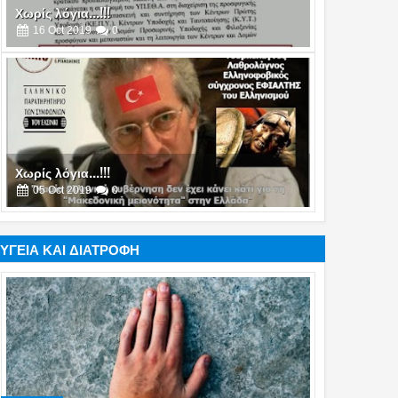
Χωρίς λόγια...!!!
05
Oct
2019
0
Χωρίς λόγια...!!!
17
Jul
2019
0
ΥΓΕΙΑ ΚΑΙ ΔΙΑΤΡΟΦΗ
Χωρίς λόγια...!!!
16
Jul
2019
0