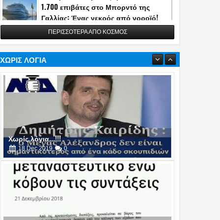
1.700 επιβάτες στο Μπορντό της
Γαλλίας: Ένας νεκρός από νοροϊό!
13
May
2026
0
ΠΕΡΙΣΣΟΤΕΡΑ ΑΠΟ ΚΟΣΜΟΣ
Η Τουρκία αποκάλυψε την κατασκευή
του διηπειρωτικού πυραύλου
Yildirimhan ακτίνας δράσης 6.000 χλμ.!
ΧΩΡΙΣ ΛΟΓΙΑ
(video)
06
May
2026
0
Πυρά στο δείπνο ανταποκριτών του
Λευκού Οίκου - Απομακρύνθηκε ο
Τραμπ
26
Apr
2026
0
Χωρίς λόγια...!!!
16
Oct
2019
0