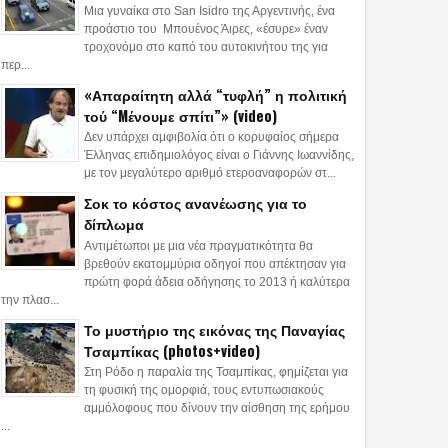
Μια γυναίκα στο San Isidro της Αργεντινής, ένα
προάστιο του Μπουένος Άιρες, «έσυρε» έναν
τροχονόμο στο καπό του αυτοκινήτου της για
περ...
«Απαραίτητη αλλά “τυφλή” η πολιτική
τού “Mένουμε σπίτι”» (video)
Δεν υπάρχει αμφιβολία ότι ο κορυφαίος σήμερα
Έλληνας επιδημιολόγος είναι ο Γιάννης Ιωαννίδης,
με τον μεγαλύτερο αριθμό ετεροαναφορών στ...
Σοκ το κόστος ανανέωσης για το
δίπλωμα
Αντιμέτωποι με μια νέα πραγματικότητα θα
βρεθούν εκατομμύρια οδηγοί που απέκτησαν για
πρώτη φορά άδεια οδήγησης το 2013 ή καλύτερα
την πλασ...
Το μυστήριο της εικόνας της Παναγίας
Τσαμπίκας (photos+video)
Στη Ρόδο η παραλία της Τσαμπίκας, φημίζεται για
τη φυσική της ομορφιά, τους εντυπωσιακούς
αμμόλοφους που δίνουν την αίσθηση της ερήμου
...