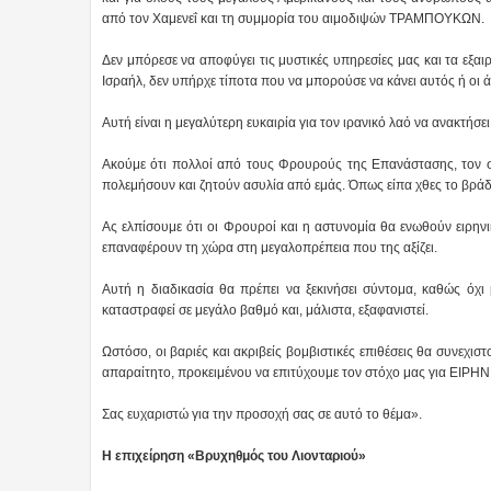
από τον Χαμενεΐ και τη συμμορία του αιμοδιψών ΤΡΑΜΠΟΥΚΩΝ.
Δεν μπόρεσε να αποφύγει τις μυστικές υπηρεσίες μας και τα εξαι
Ισραήλ, δεν υπήρχε τίποτα που να μπορούσε να κάνει αυτός ή οι 
Αυτή είναι η μεγαλύτερη ευκαιρία για τον ιρανικό λαό να ανακτήσει
Ακούμε ότι πολλοί από τους Φρουρούς της Επανάστασης, τον στ
πολεμήσουν και ζητούν ασυλία από εμάς. Όπως είπα χθες το βρά
Ας ελπίσουμε ότι οι Φρουροί και η αστυνομία θα ενωθούν ειρηνι
επαναφέρουν τη χώρα στη μεγαλοπρέπεια που της αξίζει.
Αυτή η διαδικασία θα πρέπει να ξεκινήσει σύντομα, καθώς όχι
καταστραφεί σε μεγάλο βαθμό και, μάλιστα, εξαφανιστεί.
Ωστόσο, οι βαριές και ακριβείς βομβιστικές επιθέσεις θα συνεχισ
απαραίτητο, προκειμένου να επιτύχουμε τον στόχο μας για 
Σας ευχαριστώ για την προσοχή σας σε αυτό το θέμα».
Η επιχείρηση «Βρυχηθμός του Λιονταριού»