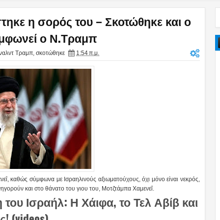
τηκε η σορός του – Σκοτώθηκε και ο
Συμφωνεί ο Ν.Τραμπ
ναλντ Τραμπ
,
σκοτώθηκε
1:54 π.μ.
αμενεΐ, καθώς σύμφωνα με Ισραηλινούς αξιωματούχους, όχι μόνο είναι νεκρός,
υνηγορούν και στο θάνατο του γιου του, Μοτζτάμπα Χαμενεΐ.
του Ισραήλ: Η Χάιφα, το Τελ Αβίβ και
 (videos)