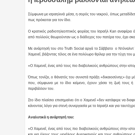
Σύμφωνα με ισραηλινά μέσα, η σορός του νεκρού, όπως μεταδίδεται
πως πρόκειται για τον ίδιο.
Ο κρατικός ραδιοτηλεοπτικός φορέας του Ισραήλ Kan αναφέρει ότ
από πολλούς θεωρούνταν ως ο διάδοχος του πατέρα του, έχει σκο
Με ανάρτησή του στο Truth Social αργά το Σάββατο ο Ντόναλντ 
Χαμενεΐ, βάζοντας τέλος σε ένα πολύωρο θρίλερ για την τύχη του 
«Ο Χαμενεΐ, ένας από τους πιο διαβολικούς ανθρώπους στην ιστορ
Όπως τονίζει, ο θάνατός του συνιστά πράξη «δικαιοσύνης» όχι μό
που, σύμφωνα με το ίδιο κείμενο, έχουν χάσει τη ζωή τους ή έ
περιβάλλον του.
Στο ίδιο πλαίσιο επισημαίνει ότι ο Χαμενεΐ «δεν κατάφερε να δι
κάνοντας λόγο για στενή συνεργασία με το Ισραήλ και για ταυτόχ
Αναλυτικά η ανάρτησή του:
«Ο Χαμενεΐ, ένας από τους πιο διαβολικούς ανθρώπους στην ιστορί
και για όλους τους μεγάλους Αμερικανούς και τους ανθρώπους 