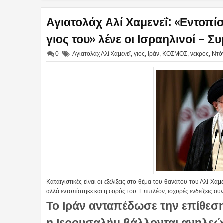
Αγιατολάχ Αλί Χαμενεΐ: «Εντοπίσ
γιος του» λένε οι Ισραηλινοί – 
0
Αγιατολάχ Αλί Χαμενεΐ
,
γιος
,
Ιράν
,
ΚΟΣΜΟΣ
,
νεκρός
,
Ντό
Καταιγιστικές είναι οι εξελίξεις στο θέμα του θανάτου του Αλί Χ
αλλά εντοπίστηκε και η σορός του. Επιπλέον, ισχυρές ενδείξεις σ
Το Ιράν ανταπέδωσε την επίθεση 
η Ιερουσαλήμ βάλλονται ανηλεώς!