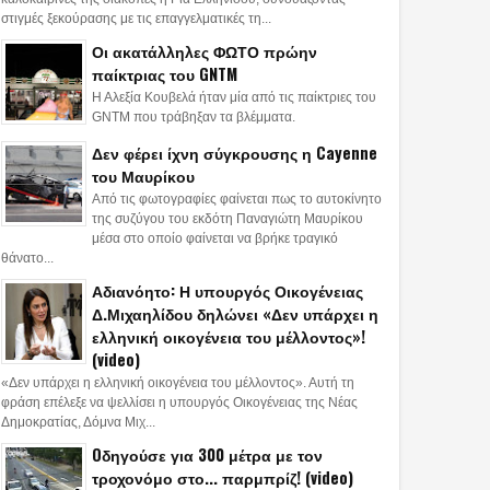
στιγμές ξεκούρασης με τις επαγγελματικές τη...
Οι ακατάλληλες ΦΩΤΟ πρώην
παίκτριας του GNTM
Η Αλεξία Κουβελά ήταν μία από τις παίκτριες του
GNTM που τράβηξαν τα βλέμματα.
Δεν φέρει ίχνη σύγκρουσης η Cayenne
του Μαυρίκου
Από τις φωτογραφίες φαίνεται πως το αυτοκίνητο
της συζύγου του εκδότη Παναγιώτη Μαυρίκου
μέσα στο οποίο φαίνεται να βρήκε τραγικό
θάνατο...
Αδιανόητο: Η υπουργός Οικογένειας
Δ.Μιχαηλίδου δηλώνει «Δεν υπάρχει η
ελληνική οικογένεια του μέλλοντος»!
(video)
«Δεν υπάρχει η ελληνική οικογένεια του μέλλοντος». Αυτή τη
φράση επέλεξε να ψελλίσει η υπουργός Οικογένειας της Νέας
Δημοκρατίας, Δόμνα Μιχ...
Oδηγούσε για 300 μέτρα με τον
τροχονόμο στο... παρμπρίζ! (video)