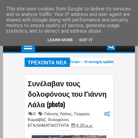
This site uses cookies from Google to deliver its services
and to analyze traffic. Your IP address and user-agent are
shared with Google along with performance and security
metrics to ensure quality of service, generate usage
statistics, and to detect and address abuse.
LEARN MORE
GOT IT
ΤΡΕΧΟΝΤΑ ΝΕΑ
ι «Πίτμπουλ» και «Μπουλντόγκ» του «Έντικ» – Η σκληρή ομάδα που σκόρπιζε 
ροχαίο ατύχημα στη λεωφ. Αθηνών – Σουνίου: Μηχανή της Ομάδας ΔΙΑΣ συγκρού
ο βίντεο του Μύκονος tv με το τολμηρό μαγιό της Ρίας Ελληνίδου που έγινε viral
Συνέλαβαν τους
δολοφόνους του Γιάννη
Λάλα (photo)
0
Γιάννης Λάλας
,
Γιώργος
Καραϊβάζ
,
δολοφόνοι
,
ΕΓΚΛΗΜΑΤΙΚΟΤΗΤΑ
4:20 μ.μ.