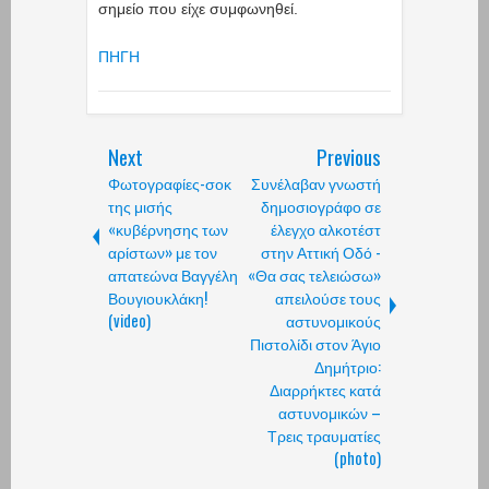
σημείο που είχε συμφωνηθεί.
ΠΗΓΗ
Next
Previous
Φωτογραφίες-σοκ
Συνέλαβαν γνωστή
της μισής
δημοσιογράφο σε
«κυβέρνησης των
έλεγχο αλκοτέστ
αρίστων» με τον
στην Αττική Οδό -
απατεώνα Βαγγέλη
«Θα σας τελειώσω»
Βουγιουκλάκη!
απειλούσε τους
(video)
αστυνομικούς
Πιστολίδι στον Άγιο
Δημήτριο:
Διαρρήκτες κατά
αστυνομικών –
Τρεις τραυματίες
(photo)