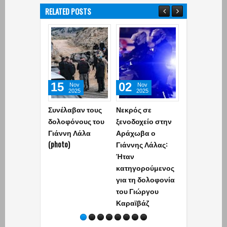
RELATED POSTS
15
02
10
Nov
Nov
Aug
2025
2025
2026
Συνέλαβαν τους
Νεκρός σε
Οι «Πίτμπου
δολοφόνους του
ξενοδοχείο στην
«Μπουλντόγ
Γιάννη Λάλα
Αράχωβα ο
του «Έντικ» 
(photo)
Γιάννης Λάλας:
σκληρή ομά
Ήταν
που σκόρπι
κατηγορούμενος
φόβο στους
για τη δολοφονία
επιχειρηματ
του Γιώργου
Καραϊβάζ