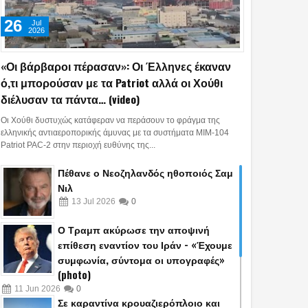
26
Jul
2026
«Οι βάρβαροι πέρασαν»: Οι Έλληνες έκαναν
ό,τι μπορούσαν με τα Patriot αλλά οι Χούθι
διέλυσαν τα πάντα… (video)
Οι Χούθι δυστυχώς κατάφεραν να περάσουν το φράγμα της
ελληνικής αντιαεροπορικής άμυνας με τα συστήματα MIM-104
Patriot PAC-2 στην περιοχή ευθύνης της...
Πέθανε ο Νεοζηλανδός ηθοποιός Σαμ
Νιλ
13
Jul
2026
0
Ο Τραμπ ακύρωσε την αποψινή
επίθεση εναντίον του Ιράν - «Έχουμε
συμφωνία, σύντομα οι υπογραφές»
(photo)
11
Jun
2026
0
Σε καραντίνα κρουαζιερόπλοιο και