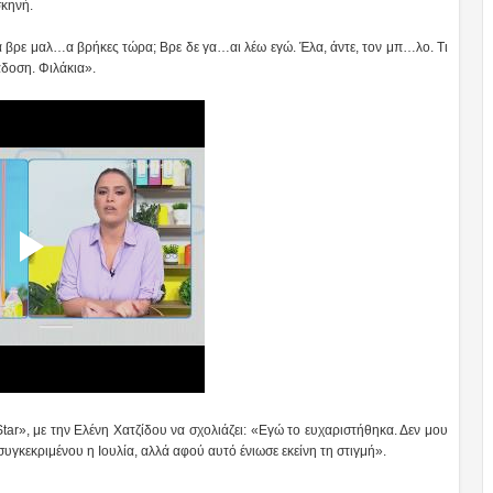
σκηνή.
α βρε μαλ…α βρήκες τώρα; Βρε δε γα…αι λέω εγώ. Έλα, άντε, τον μπ…λο. Τι
άδοση. Φιλάκια».
r», με την Ελένη Χατζίδου να σχολιάζει: «Εγώ το ευχαριστήθηκα. Δεν μου
υγκεκριμένου η Ιουλία, αλλά αφού αυτό ένιωσε εκείνη τη στιγμή».