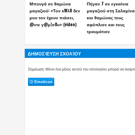
Μπουγά σε θαμώνα
Πήγαν 7 σε εγκαίνια
μαγαζιού: «Τον κWλ0 δεν
μαγαζιού στη Σαλαμίνα
μου τον έχουν πιάσει,
και θαμώνας τους
@ντε γ@μ!σ0υ» (video)
αφόπλισε και τους
τραυμάτισε
ΔΗΜΟΣΊΕΥΣΗ ΣΧΟΛΊΟΥ
Σημείωση: Μόνο ένα μέλος αυτού του ιστολογίου μπορεί να αναρτή
Emoticon