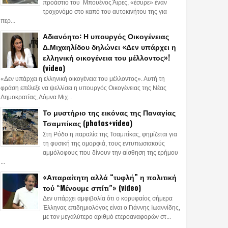
προάστιο του Μπουένος Άιρες, «έσυρε» έναν
τροχονόμο στο καπό του αυτοκινήτου της για
περ...
Αδιανόητο: Η υπουργός Οικογένειας
Δ.Μιχαηλίδου δηλώνει «Δεν υπάρχει η
ελληνική οικογένεια του μέλλοντος»!
(video)
«Δεν υπάρχει η ελληνική οικογένεια του μέλλοντος». Αυτή τη
φράση επέλεξε να ψελλίσει η υπουργός Οικογένειας της Νέας
Δημοκρατίας, Δόμνα Μιχ...
Το μυστήριο της εικόνας της Παναγίας
Τσαμπίκας (photos+video)
Στη Ρόδο η παραλία της Τσαμπίκας, φημίζεται για
τη φυσική της ομορφιά, τους εντυπωσιακούς
αμμόλοφους που δίνουν την αίσθηση της ερήμου
...
«Απαραίτητη αλλά “τυφλή” η πολιτική
τού “Mένουμε σπίτι”» (video)
Δεν υπάρχει αμφιβολία ότι ο κορυφαίος σήμερα
Έλληνας επιδημιολόγος είναι ο Γιάννης Ιωαννίδης,
με τον μεγαλύτερο αριθμό ετεροαναφορών στ...