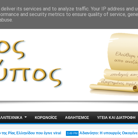
ΙΣ
ΤΕΧΝΟΛΟΓΙΑ
ΧΩΡΙΣ ΛΟΓΙΑ
deliver its services and to analyze traffic. Your IP address and 
formance and security metrics to ensure quality of service, gen
abuse.
ΛΛΙΤΕΧΝΙΚΑ
ΚΟΡΩΝΟΪΟΣ
ΑΘΛΗΤΙΣΜΟΣ
ΥΓΕΙΑ ΚΑΙ ΔΙΑΤΡΟΦΗ
Ρίας Ελληνίδου που έγινε viral
Αδιανόητο: Η υπουργός Οικογένειας Δ.
3:49 PM