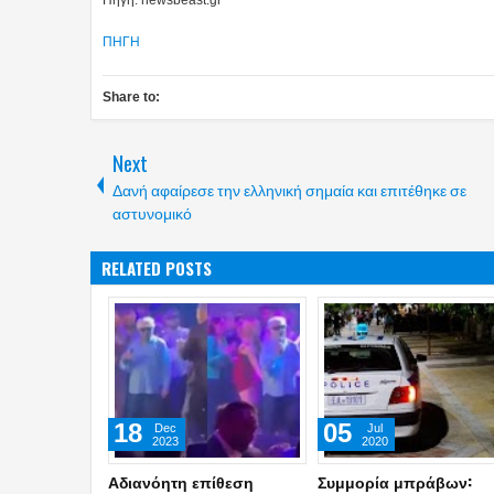
ΠΗΓΗ
Share to:
Next
Δανή αφαίρεσε την ελληνική σημαία και επιτέθηκε σε
αστυνομικό
RELATED POSTS
18
05
Dec
Jul
2023
2020
Αδιανόητη επίθεση
Συμμορία μπράβων: