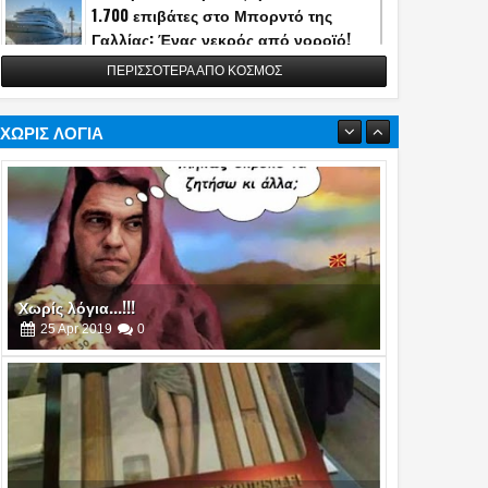
1.700 επιβάτες στο Μπορντό της
Γαλλίας: Ένας νεκρός από νοροϊό!
13
May
2026
0
ΠΕΡΙΣΣΟΤΕΡΑ ΑΠΟ ΚΟΣΜΟΣ
Η Τουρκία αποκάλυψε την κατασκευή
του διηπειρωτικού πυραύλου
Yildirimhan ακτίνας δράσης 6.000 χλμ.!
ΧΩΡΙΣ ΛΟΓΙΑ
(video)
06
May
2026
0
Πυρά στο δείπνο ανταποκριτών του
Λευκού Οίκου - Απομακρύνθηκε ο
Χωρίς λόγια...!!!
Τραμπ
25
Apr
2019
0
26
Apr
2026
0
Χωρίς λόγια...!!!
21
Mar
2019
0