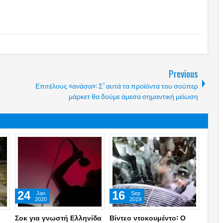
Previous
Επιτέλους «ανάσα»: Σ’ αυτά τα προϊόντα του σούπερ
μάρκετ θα δούμε άμεσα σημαντική μείωση
24
16
Jan
Sep
2020
2019
Σοκ για γνωστή Ελληνίδα
Βίντεο ντοκουμέντο: Ο