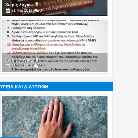
Χωρίς λόγια...!!!
26
Jan
2019
0
ΥΓΕΙΑ ΚΑΙ ΔΙΑΤΡΟΦΗ
Χωρίς λόγια...!!!
19
Jan
2019
0