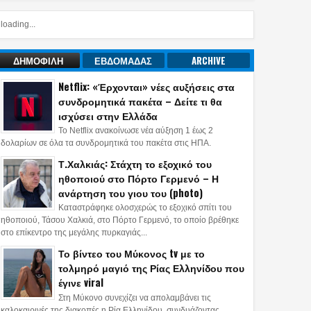
loading...
ΔΗΜΟΦΙΛΗ
ΕΒΔΟΜΑΔΑΣ
ARCHIVE
Netflix: «Έρχονται» νέες αυξήσεις στα
συνδρομητικά πακέτα – Δείτε τι θα
ισχύσει στην Ελλάδα
Το Netflix ανακοίνωσε νέα αύξηση 1 έως 2
δολαρίων σε όλα τα συνδρομητικά του πακέτα στις ΗΠΑ.
Τ.Χαλκιάς: Στάχτη το εξοχικό του
ηθοποιού στο Πόρτο Γερμενό – Η
ανάρτηση του γιου του (photo)
Καταστράφηκε ολοσχερώς το εξοχικό σπίτι του
ηθοποιού, Τάσου Χαλκιά, στο Πόρτο Γερμενό, το οποίο βρέθηκε
στο επίκεντρο της μεγάλης πυρκαγιάς...
Το βίντεο του Μύκονος tv με το
τολμηρό μαγιό της Ρίας Ελληνίδου που
έγινε viral
Στη Μύκονο συνεχίζει να απολαμβάνει τις
καλοκαιρινές της διακοπές η Ρία Ελληνίδου, συνδυάζοντας