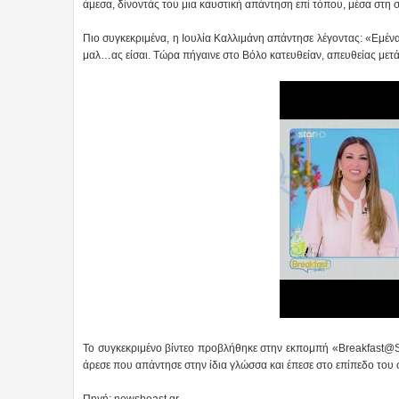
άμεσα, δίνοντάς του μια καυστική απάντηση επί τόπου, μέσα στη 
Πιο συγκεκριμένα, η Ιουλία Καλλιμάνη απάντησε λέγοντας: «Εμέν
μαλ…ας είσαι. Τώρα πήγαινε στο Βόλο κατευθείαν, απευθείας μετ
Το συγκεκριμένο βίντεο προβλήθηκε στην εκπομπή «Breakfast@Sta
άρεσε που απάντησε στην ίδια γλώσσα και έπεσε στο επίπεδο του σ
Πηγή: newsbeast.gr