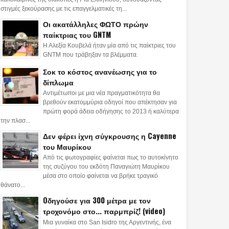
στιγμές ξεκούρασης με τις επαγγελματικές τη...
Οι ακατάλληλες ΦΩΤΟ πρώην
παίκτριας του GNTM
Η Αλεξία Κουβελά ήταν μία από τις παίκτριες του
GNTM που τράβηξαν τα βλέμματα.
Σοκ το κόστος ανανέωσης για το
δίπλωμα
Αντιμέτωποι με μια νέα πραγματικότητα θα
βρεθούν εκατομμύρια οδηγοί που απέκτησαν για
πρώτη φορά άδεια οδήγησης το 2013 ή καλύτερα
την πλασ...
Δεν φέρει ίχνη σύγκρουσης η Cayenne
του Μαυρίκου
Από τις φωτογραφίες φαίνεται πως το αυτοκίνητο
της συζύγου του εκδότη Παναγιώτη Μαυρίκου
μέσα στο οποίο φαίνεται να βρήκε τραγικό
θάνατο...
Oδηγούσε για 300 μέτρα με τον
τροχονόμο στο... παρμπρίζ! (video)
Μια γυναίκα στο San Isidro της Αργεντινής, ένα