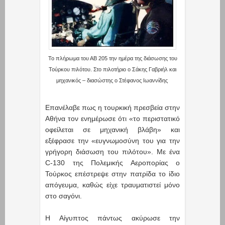
Το πλήρωμα του ΑΒ 205 την ημέρα της διάσωσης του
Τούρκου πιλότου. Στο πιλοτήριο ο Σάκης Γαβριήλ και
μηχανικός – διασώστης ο Στέφανος Ιωαννίδης
Επανέλαβε πως η τουρκική πρεσβεία στην
Αθήνα τον ενημέρωσε ότι «το περιστατικό
οφείλεται σε μηχανική βλάβη» και
εξέφρασε την «ευγνωμοσύνη του για την
γρήγορη διάσωση του πιλότου». Με ένα
C-130 της Πολεμικής Αεροπορίας ο
Τούρκος επέστρεψε στην πατρίδα το ίδιο
απόγευμα, καθώς είχε τραυματιστεί μόνο
στο σαγόνι.
Η Αίγυπτος πάντως ακύρωσε την