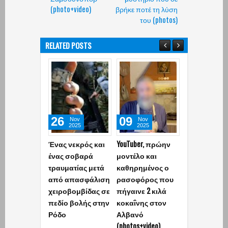
(photo+video)
βρήκε ποτέ τη λύση
του (photos)
RELATED POSTS
26
09
13
Nov
Nov
Oct
2025
2025
2025
Ένας νεκρός και
YouTuber, πρώην
Δανή αφαίρεσε
ένας σοβαρά
μοντέλο και
την ελληνική
τραυματίας μετά
καθηρημένος ο
σημαία και
από απασφάλιση
ρασοφόρος που
επιτέθηκε σε
χειροβομβίδας σε
πήγαινε 2 κιλά
αστυνομικό
πεδίο βολής στην
κοκαΐνης στον
Ρόδο
Αλβανό
(photos+video)