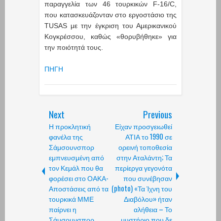
παραγγελία των 46 τουρκικών F-16/C,
που κατασκευάζονταν στο εργοστάσιο της
TUSAS με την έγκριση του Αμερικανικού
Κογκρέσσου, καθώς «θορυβήθηκε» για
την ποιότητά τους.
ΠΗΓΗ
Next
Previous
Η προκλητική
Είχαν προσγειωθεί
φανέλα της
ΑΤΙΑ το 1990 σε
Σάμσουνσπορ
ορεινή τοποθεσία
εμπνευσμένη από
στην Αταλάντη; Τα
τον Κεμάλ που θα
περίεργα γεγονότα
φορέσει στο ΟΑΚΑ-
που συνέβησαν
Αποστάσεις από τα
(photo) «Τα Ίχνη του
τουρκικά ΜΜΕ
Διαβόλου» ήταν
παίρνει η
αλήθεια – Το
Σάμσουνσπορ
μυστήριο που δε