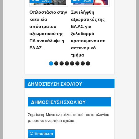
2025
2026
2026
Οπλοστάσιο στην
Συνελήφθη
Η ΕΛ.ΑΣ. αν
κατοικία
αξιωματικός της
τον συνεργό
απόστρατου
ΕΛ.ΑΣ. για
«Τίτι» – Είχα
αξιωματικού της
ξυλοδαρμό
βγάλει
ΠΑ ανακάλυψε η
κρατούμενου σε
καλάσνικοφ 
ΕΛ.ΑΣ.
αστυνομικό
να «γαζώσο
τμήμα
τον αδερφό 
Σταύρου
Μπαλάσκα
ΔΗΜΟΣΊΕΥΣΗ ΣΧΟΛΊΟΥ
ΔΗΜΟΣΊΕΥΣΗ ΣΧΟΛΊΟΥ
Σημείωση: Μόνο ένα μέλος αυτού του ιστολογίου
μπορεί να αναρτήσει σχόλιο.
Emoticon