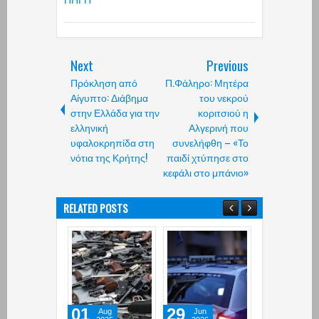
Next
Previous
Πρόκληση από
Π.Φάληρο: Μητέρα
Αίγυπτο: Διάβημα
του νεκρού
στην Ελλάδα για την
κοριτσιού η
ελληνική
Αλγερινή που
υφαλοκρηπίδα στη
συνελήφθη – «Το
νότια της Κρήτης!
παιδί χτύπησε στο
κεφάλι στο μπάνιο»
RELATED POSTS
01
29
24
Aug
Jun
May