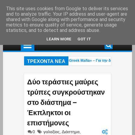
This site uses cookies from Google to deliver its services
and to analyze traffic. Your IP address and user-agent are
shared with Google along with performance and security
metrics to ensure quality of service, generate usage
statistics, and to detect and address abuse.
LEARN MORE
GOT IT
ΤΡΕΧΟΝΤΑ ΝΕΑ
νελήφθη στη Γερμανία εκτελεστής της «Greek Mafia» – Για την δολοφνία Ε.Ζαμ
 πυροσβέστες 23 και 27 ετών κάηκαν στην φωτιά που μαίνεται στο Ρέθυμνο: Ε
να Κουρουπού: Ανάρτηση «κόλαφος» για την υπόθεση Σταύρου Γεωργίου – Η κ
Δύο τεράστιες μαύρες
τρύπες συγκρούστηκαν
στο διάστημα –
Έκπληκτοι οι
επιστήμονες
0
γαλαξίας
,
Διάστημα
,