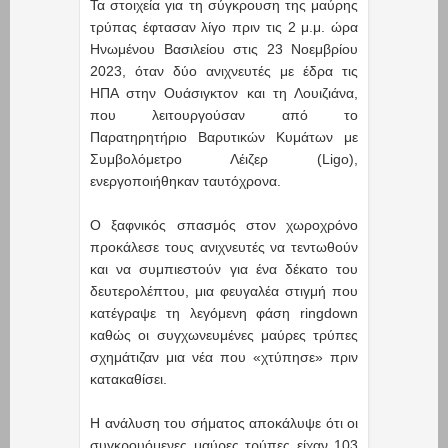
Τα στοιχεία για τη σύγκρουση της μαύρης
τρύπας έφτασαν λίγο πριν τις 2 μ.μ. ώρα
Ηνωμένου Βασιλείου στις 23 Νοεμβρίου
2023, όταν δύο ανιχνευτές με έδρα τις
ΗΠΑ στην Ουάσιγκτον και τη Λουιζιάνα,
που λειτουργούσαν από το
Παρατηρητήριο Βαρυτικών Κυμάτων με
Συμβολόμετρο Λέιζερ (Ligo),
ενεργοποιήθηκαν ταυτόχρονα.
Ο ξαφνικός σπασμός στον χωροχρόνο
προκάλεσε τους ανιχνευτές να τεντωθούν
και να συμπιεστούν για ένα δέκατο του
δευτερολέπτου, μια φευγαλέα στιγμή που
κατέγραψε τη λεγόμενη φάση ringdown
καθώς οι συγχωνευμένες μαύρες τρύπες
σχημάτιζαν μια νέα που «χτύπησε» πριν
κατακαθίσει.
Η ανάλυση του σήματος αποκάλυψε ότι οι
συγκρουόμενες μαύρες τρύπες είχαν 103