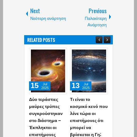
Next
Previous
Νεότερη ανάρτηση
Παλαιότερη
Ανάρτηση
RELATED POSTS
15
13
09
Jul
Jul
Oct
2025
2025
2025
Δύο τεράστιες
Τι είναι το
Το ρομπότ 
μαύρες τρύπες
κοσμικό κενό που
χτίζει χωρίς
συγκρούστηκαν
λένε τώρα οι
τσιμέντο σπί
στο διάστημα –
επιστήμονες ότι
τ.μ. μέσα σε 
Έκπληκτοι οι
μπορεί να
μέρα, στη Γη
επιστήμονες
βρίσκεται η Γη;
στο Διάστη