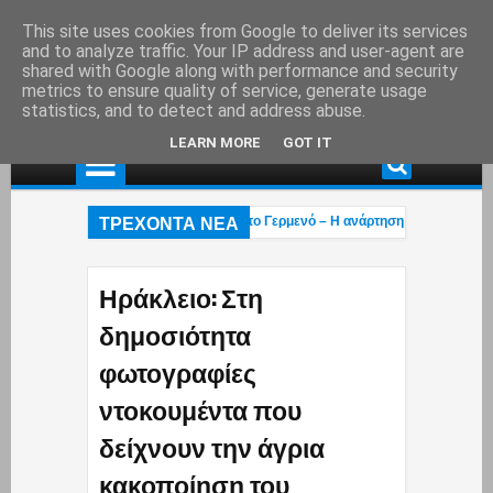
This site uses cookies from Google to deliver its services
and to analyze traffic. Your IP address and user-agent are
shared with Google along with performance and security
metrics to ensure quality of service, generate usage
statistics, and to detect and address abuse.
LEARN MORE
GOT IT
ΤΡΕΧΟΝΤΑ ΝΕΑ
τάχτη το εξοχικό του ηθοποιού στο Πόρτο Γερμενό – Η ανάρτηση του γιου του (p
επαγγελματική ασφάλιση»! – Η κυβέρνηση μετακυλά την ευθύνη στους εργαζόμεν
ι πέρασαν»: Οι Έλληνες έκαναν ό,τι μπορούσαν με τα Patriot αλλά οι Χούθι δι
Ηράκλειο: Στη
δημοσιότητα
φωτογραφίες
ντοκουμέντα που
δείχνουν την άγρια
κακοποίηση του