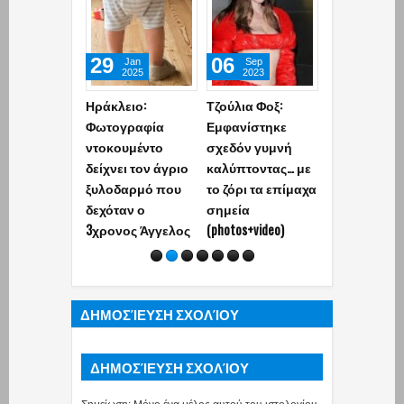
29
06
30
Jan
Sep
Mar
2025
2023
2023
Ηράκλειο:
Τζούλια Φοξ:
Αγία Παρασκ
Φωτογραφία
Εμφανίστηκε
Γυναίκα Ρο
ντοκουμέντο
σχεδόν γυμνή
κλώτσησε
δείχνει τον άγριο
καλύπτοντας… με
δημοσιογρ
ξυλοδαρμό που
το ζόρι τα επίμαχα
στα γεννητι
δεχόταν ο
σημεία
όργανα και 
3χρονος Άγγελος
(photos+video)
λήστεψε
ΔΗΜΟΣΊΕΥΣΗ ΣΧΟΛΊΟΥ
ΔΗΜΟΣΊΕΥΣΗ ΣΧΟΛΊΟΥ