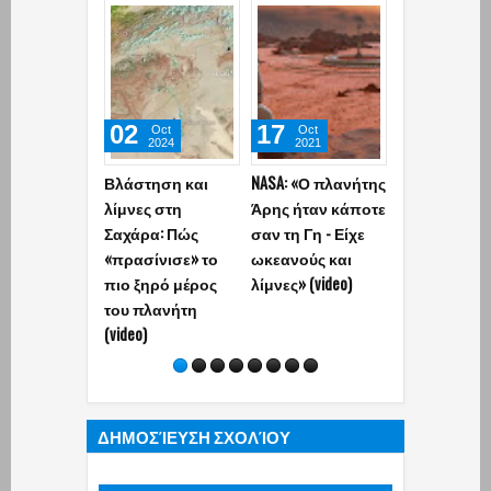
02
17
29
Oct
Oct
Sep
2024
2021
2020
Βλάστηση και
NASA: «Ο πλανήτης
Μεγάλη
λίμνες στη
Άρης ήταν κάποτε
ανακάλυψη:
Σαχάρα: Πώς
σαν τη Γη - Είχε
Ιταλοί ερευν
«πρασίνισε» το
ωκεανούς και
εντόπισαν λ
πιο ξηρό μέρος
λίμνες» (video)
με αλάτι στο
του πλανήτη
υπέδαφος τ
(video)
πλανήτη Άρη
Μπορεί να
διατηρήσει 
ΔΗΜΟΣΊΕΥΣΗ ΣΧΟΛΊΟΥ