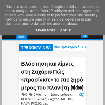
This site uses cookies from Google to deliver its services
and to analyze traffic. Your IP address and user-agent are
shared with Google along with performance and security
metrics to ensure quality of service, generate usage
statistics, and to detect and address abuse.
LEARN MORE
GOT IT
ΤΡΕΧΟΝΤΑ ΝΕΑ
Χαλκιάς: Στάχτη το εξοχικό του ηθοποιού στο Πόρτο Γερμενό – Η ανάρτηση του γι
χεται η «επαγγελματική ασφάλιση»! – Η κυβέρνηση μετακυλά την ευθύνη στους 
Οι βάρβαροι πέρασαν»: Οι Έλληνες έκαναν ό,τι μπορούσαν με τα Patriot αλλά οι
Βλάστηση και λίμνες
στη Σαχάρα: Πώς
«πρασίνισε» το πιο ξηρό
μέρος του πλανήτη (video)
0
βλάστηση
,
βροχοπτώσεις
,
ΚΟΣΜΟΣ
,
λίμνες
,
Σαχάρα
,
MODIS
,
NASA
2:52 μ.μ.