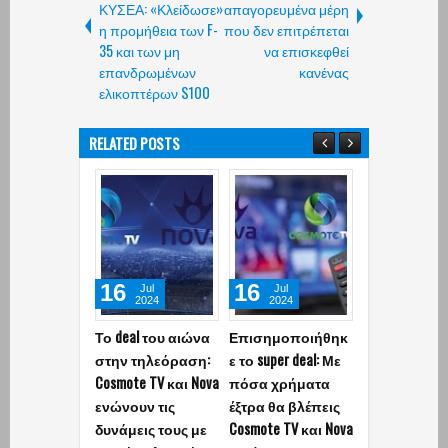
ΚΥΣΕΑ: «Κλείδωσε»
απαγορευμένα μέρη
η προμήθεια των F-
που δεν επιτρέπεται
35 και των μη
να επισκεφθεί
επανδρωμένων
κανένας
ελικοπτέρων S100
RELATED POSTS
16
16
01
Jul
Jul
Aug
2024
2024
2026
Το deal του αιώνα
Επισημοποιήθηκ
Τ.Χαλκιάς: Σ
στην τηλεόραση:
ε το super deal: Με
το εξοχικό τ
Cosmote TV και Nova
πόσα χρήματα
ηθοποιού σ
ενώνουν τις
έξτρα θα βλέπεις
Πόρτο Γερμε
δυνάμεις τους με
Cosmote TV και Nova
Η ανάρτηση 