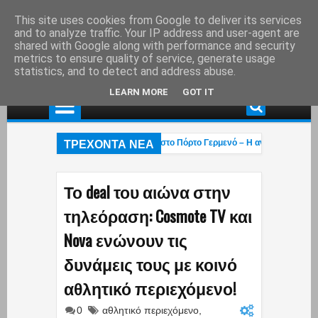
This site uses cookies from Google to deliver its services
and to analyze traffic. Your IP address and user-agent are
shared with Google along with performance and security
metrics to ensure quality of service, generate usage
statistics, and to detect and address abuse.
LEARN MORE
GOT IT
ΤΡΕΧΟΝΤΑ ΝΕΑ
αλκιάς: Στάχτη το εξοχικό του ηθοποιού στο Πόρτο Γερμενό – Η ανάρτηση του γιο
εται η «επαγγελματική ασφάλιση»! – Η κυβέρνηση μετακυλά την ευθύνη στους ε
ι βάρβαροι πέρασαν»: Οι Έλληνες έκαναν ό,τι μπορούσαν με τα Patriot αλλά οι 
Το deal του αιώνα στην
τηλεόραση: Cosmote TV και
Nova ενώνουν τις
δυνάμεις τους με κοινό
αθλητικό περιεχόμενο!
0
αθλητικό περιεχόμενο
,