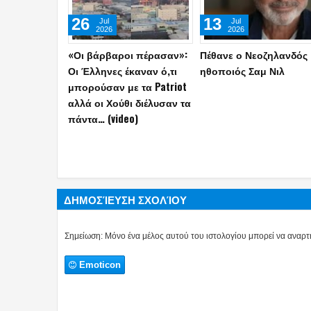
06
26
May
Apr
2026
2026
Η Τουρκία αποκάλυψε την
Πυρά στο δείπνο
κατασκευή του
ανταποκριτών του Λευ
διηπειρωτικού πυραύλου
Οίκου - Απομακρύνθηκ
Yildirimhan ακτίνας
Τραμπ
δράσης 6.000 χλμ.! (video)
ΔΗΜΟΣΊΕΥΣΗ ΣΧΟΛΊΟΥ
Σημείωση: Μόνο ένα μέλος αυτού του ιστολογίου μπορεί να αναρτή
Emoticon