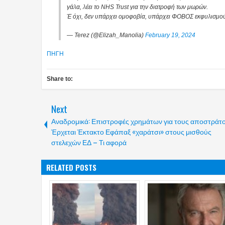
γάλα, λέει το NHS Trust για την διατροφή των μωρών.
Έ όχι, δεν υπάρχει ομοφοβία, υπάρχει ΦΟΒΟΣ εκφυλισμού 
— Terez (@Elizah_Manolia)
February 19, 2024
ΠΗΓΗ
Share to:
Next
Αναδρομικά: Επιστροφές χρημάτων για τους αποστράτ
Έρχεται Έκτακτο Εφάπαξ «χαράτσι» στους μισθούς
στελεχών ΕΔ – Τι αφορά
RELATED POSTS