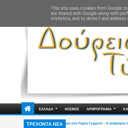
ΔΗΜΟΣΙΑ ΤΑΞΗ
ΕΓΚΛΗΜΑΤΙΚΟΤΗΤΑ
ΦΑΚΕΛΩΜΑΤΑ
ΑΠΟΨΕ
This site uses cookies from Google to 
are shared with Google along with per
statistics, and to detect and address 
ΕΛΛΑΔΑ
ΚΟΣΜΟΣ
ΑΡΘΡΟΓΡΑΦΙΑ
ΚΑ
ΤΡΕΧΟΝΤΑ ΝΕΑ
αλκιάς: Στάχτη το εξοχικό του ηθοποιού στο Πόρτο Γερμενό – Η ανάρτηση του γιο