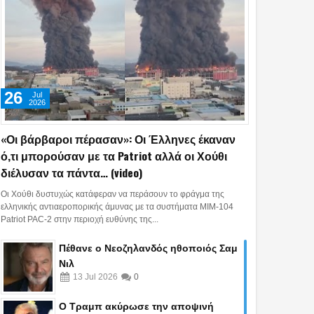
26
Jul
2026
«Οι βάρβαροι πέρασαν»: Οι Έλληνες έκαναν
ό,τι μπορούσαν με τα Patriot αλλά οι Χούθι
διέλυσαν τα πάντα… (video)
Οι Χούθι δυστυχώς κατάφεραν να περάσουν το φράγμα της
ελληνικής αντιαεροπορικής άμυνας με τα συστήματα MIM-104
Patriot PAC-2 στην περιοχή ευθύνης της...
Πέθανε ο Νεοζηλανδός ηθοποιός Σαμ
Νιλ
13
Jul
2026
0
Ο Τραμπ ακύρωσε την αποψινή