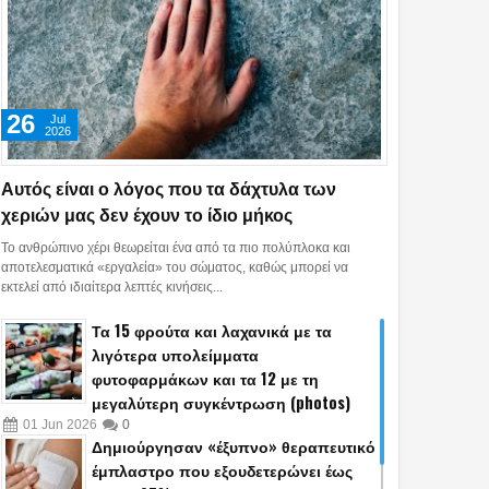
Χωρίς λόγια...!!!
16
Jul
2019
0
26
Jul
2026
Αυτός είναι ο λόγος που τα δάχτυλα των
χεριών μας δεν έχουν το ίδιο μήκος
Χωρίς λόγια...!!!
Το ανθρώπινο χέρι θεωρείται ένα από τα πιο πολύπλοκα και
19
Jun
2019
0
αποτελεσματικά «εργαλεία» του σώματος, καθώς μπορεί να
εκτελεί από ιδιαίτερα λεπτές κινήσεις...
Τα 15 φρούτα και λαχανικά με τα
λιγότερα υπολείμματα
φυτοφαρμάκων και τα 12 με τη
μεγαλύτερη συγκέντρωση (photos)
Χωρίς λόγια...!!!
01
Jun
2026
0
Δημιούργησαν «έξυπνο» θεραπευτικό
25
Apr
2019
0
έμπλαστρο που εξουδετερώνει έως