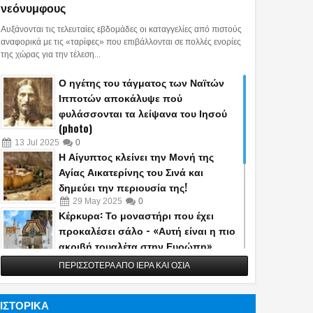
νεόνυμφους
Χωρίς λόγια...!!!
Αυξάνονται τις τελευταίες εβδομάδες οι καταγγελίες από πιστούς
19
Jan
2019
0
αναφορικά με τις «ταρίφες» που επιβάλλονται σε πολλές ενορίες
της χώρας για την τέλεση...
Ο ηγέτης του τάγματος των Ναϊτών
Ιπποτών αποκάλυψε πού
φυλάσσονται τα λείψανα του Ιησού
(photo)
13
Jul
2025
0
Χωρίς λόγια...!!!
Η Αίγυπτος κλείνει την Μονή της
06
Jan
2019
0
Αγίας Αικατερίνης του Σινά και
δημεύει την περιουσία της!
29
May
2025
0
Κέρκυρα: Το μοναστήρι που έχει
προκαλέσει σάλο - «Αυτή είναι η πιο
ακριβή τουαλέτα στην Ευρώπη»
(photo)
ΠΕΡΙΣΣΟΤΕΡΑ ΑΠΟ ΙΕΡΑ ΚΑΙ ΟΣΙΑ
Χωρίς λόγια...!!!
13
May
2025
0
Τοποθετήθηκε το πρώτο POS σε
02
Jan
2019
0
ΙΣΤΟΡΙΚΑ
παγκάρι εκκλησίας! – Ετοιμάζουν και