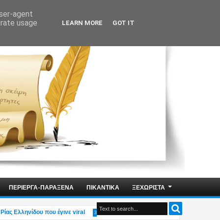
user-agent
erate usage
LEARN MORE
GOT IT
ΠΕΡΙΕΡΓΑ-ΠΑΡΑΞΕΝΑ
ΠΙΚΑΝΤΙΚΑ
ΞΕΧΩΡΙΣΤΑ
 Ελληνίδου που έγινε viral
Αδιανόητο: Η υπουργός Οικογένειας Δ.Μιχα
3:49 PM