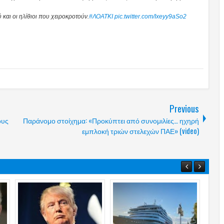
και οι ηλίθιοι που χειροκροτούν.
#ΛΟΑΤΚΙ
pic.twitter.com/Ixeyy9aSo2
Previous
ους
Παράνομο στοίχημα: «Προκύπτει από συνομιλίες… ηχηρή
εμπλοκή τριών στελεχών ΠΑΕ» (video)