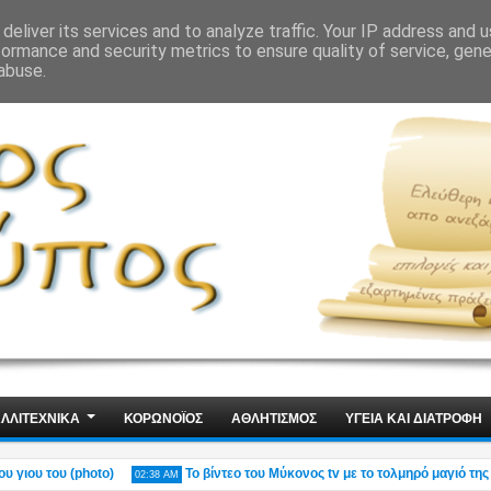
ΙΣ
ΤΕΧΝΟΛΟΓΙΑ
ΧΩΡΙΣ ΛΟΓΙΑ
deliver its services and to analyze traffic. Your IP address and 
formance and security metrics to ensure quality of service, gen
abuse.
ΛΛΙΤΕΧΝΙΚΑ
ΚΟΡΩΝΟΪΟΣ
ΑΘΛΗΤΙΣΜΟΣ
ΥΓΕΙΑ ΚΑΙ ΔΙΑΤΡΟΦΗ
υ του (photo)
Το βίντεο του Μύκονος tv με το τολμηρό μαγιό της Ρίας
02:38 AM