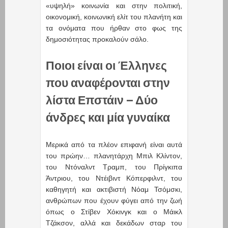
«υψηλή» κοινωνία και στην πολιτική,
οικονομική, κοινωνική ελίτ του πλανήτη και
τα ονόματα που ήρθαν στο φως της
δημοσιότητας προκαλούν σάλο.
Ποιοι είναι οι Έλληνες
που αναφέρονται στην
λίστα Επστάιν – Δύο
άνδρες και μία γυναίκα
Μερικά από τα πλέον επιφανή είναι αυτά
του πρώην… πλανητάρχη Μπιλ Κλίντον,
του Ντόναλντ Τραμπ, του Πρίγκιπα
Άντριου, του Ντέιβιντ Κόπερφιλντ, του
καθηγητή και ακτιβιστή Νόαμ Τσόμσκι,
ανθρώπων που έχουν φύγει από την ζωή
όπως ο Στίβεν Χόκινγκ και ο Μάικλ
Τζάκσον, αλλά και δεκάδων σταρ του