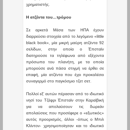
χρηματιστής.
Η ατζέντα του…τρόμου
Σε αρκετά Μέσα των ΗΠΑ έχουν
διαρρεύσει στοιχεία από το λεγόμενο «little
black book», μία μικρή μαύρη ατζέντα 92
σελίδων, στην οποία ο Έπσταϊν
διατηρούσε τα τηλέφωνα από εξέχοντα
πρόσωπα του πλανήτη, με τα οποία
μπορούσε ανά πάσα στιγμή να έρθει σε
επαφή, μία ατζέντα που έχει προκαλέσει
συναγερμό στο παγκόσμιο τζετ σετ.
Πολλοί εξ’ αυτών πέρασαν από το ιδιωτικό
νησί του Τζέφρι Έπσταϊν στην Καραϊβική
για να απολαύσουν τις δωρεάν
απολαύσεις που προσέφερε ο «εξωτικός»
αυτός προορισμός, άλλοι -όπως ο Μπιλ
Κλίντον- χρησιμοποίησαν και το ιδιωτικό