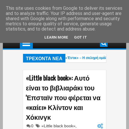
This site uses cookies from Google to deliver its services
and to analyze traffic. Your IP address and user-agent are
shared with Google along with performance and security
metrics to ensure quality of service, generate usage
statistics, and to detect and address abuse.
LEARN MORE
GOT IT
ΤΡΕΧΟΝΤΑ ΝΕΑ
Οι «Πίτμπουλ» και «Μπουλντόγκ» του «Έντικ» – Η σκληρή ομάδα που σκόρπιζε
Τροχαίο ατύχημα στη λεωφ. Αθηνών – Σουνίου: Μηχανή της Ομάδας ΔΙΑΣ συγκρ
Το βίντεο του Μύκονος tv με το τολμηρό μαγιό της Ρίας Ελληνίδου που έγινε vira
«Little black book»: Αυτό
είναι το βιβλιαράκι του
'Επσταϊν που φέρεται να
«καίει» Κλίντον και
Χόκινγκ
0
«Little black book»
,