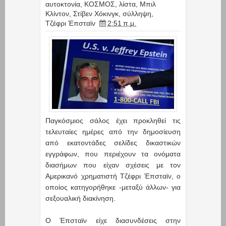
αυτοκτονία
,
ΚΟΣΜΟΣ
,
λίστα
,
Μπιλ
Κλίντον
,
Στίβεν Χόκινγκ
,
σύλληψη
,
Τζέφρι Έπσταϊν
2:51 π.μ.
Παγκόσμιος σάλος έχει προκληθεί τις
τελευταίες ημέρες από την δημοσίευση
από εκατοντάδες σελίδες δικαστικών
εγγράφων, που περιέχουν τα ονόματα
διασήμων που είχαν σχέσεις με τον
Αμερικανό χρηματιστή Τζέφρι Έπσταϊν, ο
οποίος κατηγορήθηκε -μεταξύ άλλων- για
σεξουαλική διακίνηση.
Ο Έπσταϊν είχε διασυνδέσεις στην