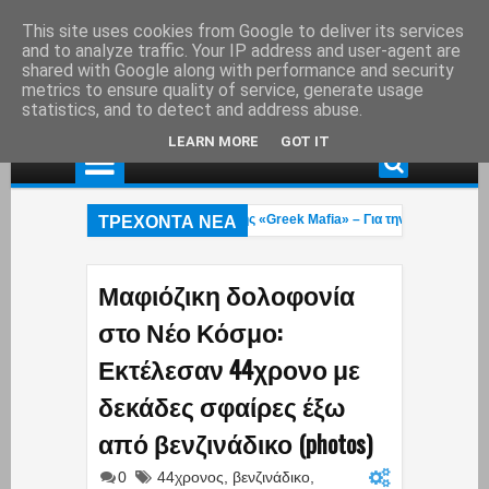
This site uses cookies from Google to deliver its services
and to analyze traffic. Your IP address and user-agent are
shared with Google along with performance and security
metrics to ensure quality of service, generate usage
statistics, and to detect and address abuse.
LEARN MORE
GOT IT
ΤΡΕΧΟΝΤΑ ΝΕΑ
Συνελήφθη στη Γερμανία εκτελεστής της «Greek Mafia» – Για την δολοφνία Ε.
Δύο πυροσβέστες 23 και 27 ετών κάηκαν στην φωτιά που μαίνεται στο Ρέθυμνο
Άννα Κουρουπού: Ανάρτηση «κόλαφος» για την υπόθεση Σταύρου Γεωργίου – 
Μαφιόζικη δολοφονία
στο Νέο Κόσμο:
Εκτέλεσαν 44χρονο με
δεκάδες σφαίρες έξω
από βενζινάδικο (photos)
0
44χρονος
,
βενζινάδικο
,