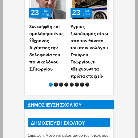
23
23
23
Jul
Jul
Jul
2026
2026
2026
Συνελήφθη και
Άγριος
Αυτός είναι 
ομολόγησε ένας
ξυλοδαρμός πίσω
28χρονος
28χρονος
από τον θάνατο
Αιγύπτιος π
Αιγύπτιος την
του ποινικολόγου
δολοφόνησε
δολοφονία του
Σταύρου
Σταύρο Γεω
ποινικολόγου
Γεωργίου, τι
μέσα στο γρ
Σ.Γεωργίου
«δείχνουν» τα
του! (photo)
πρώτα στοιχεία
ΔΗΜΟΣΊΕΥΣΗ ΣΧΟΛΊΟΥ
ΔΗΜΟΣΊΕΥΣΗ ΣΧΟΛΊΟΥ
Σημείωση: Μόνο ένα μέλος αυτού του ιστολογίου