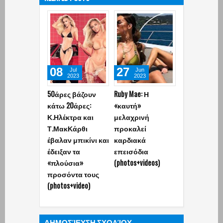
08
27
Jul
Jun
2023
2023
50άρες βάζουν
Ruby Mae: Η
κάτω 20άρες:
«καυτή»
Κ.Ηλέκτρα και
μελαχρινή
Τ.ΜακΚάρθι
προκαλεί
έβαλαν μπικίνι και
καρδιακά
έδειξαν τα
επεισόδια
«πλούσια»
(photos+videos)
προσόντα τους
(photos+video)
ΔΗΜΟΣΊΕΥΣΗ ΣΧΟΛΊΟΥ