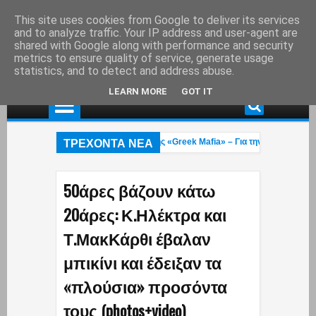
This site uses cookies from Google to deliver its services
and to analyze traffic. Your IP address and user-agent are
shared with Google along with performance and security
metrics to ensure quality of service, generate usage
statistics, and to detect and address abuse.
LEARN MORE
GOT IT
ΤΡΕΧΟΝΤΑ ΝΕΑ
Συνελήφθη στη Γερμανία εκτελεστής της «Greek Mafia» – Για την δολοφνία Ε.
ύο πυροσβέστες 23 και 27 ετών κάηκαν στην φωτιά που μαίνεται στο Ρέθυμνο:
Άννα Κουρουπού: Ανάρτηση «κόλαφος» για την υπόθεση Σταύρου Γεωργίου – Η
50άρες βάζουν κάτω
20άρες: Κ.Ηλέκτρα και
Τ.ΜακΚάρθι έβαλαν
μπικίνι και έδειξαν τα
«πλούσια» προσόντα
τους (photos+video)