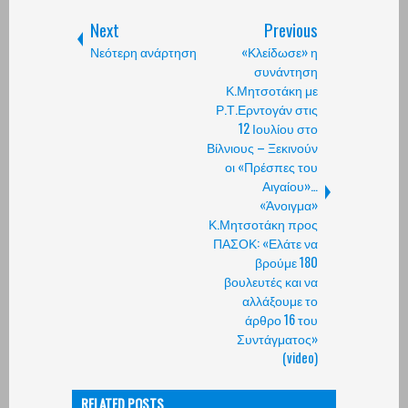
Next
Previous
Νεότερη ανάρτηση
«Κλείδωσε» η
συνάντηση
Κ.Μητσοτάκη με
Ρ.Τ.Ερντογάν στις
12 Ιουλίου στο
Βίλνιους – Ξεκινούν
οι «Πρέσπες του
Αιγαίου»…
«Άνοιγμα»
Κ.Μητσοτάκη προς
ΠΑΣΟΚ: «Ελάτε να
βρούμε 180
βουλευτές και να
αλλάξουμε το
άρθρο 16 του
Συντάγματος»
(video)
RELATED POSTS