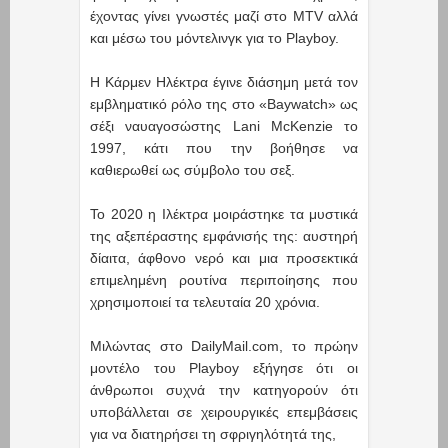
έχοντας γίνει γνωστές μαζί στο MTV αλλά
και μέσω του μόντελινγκ για το Playboy.
Η Κάρμεν Hλέκτρα έγινε διάσημη μετά τον
εμβληματικό ρόλο της στο «Baywatch» ως
σέξι ναυαγοσώστης Lani McKenzie το
1997, κάτι που την βοήθησε να
καθιερωθεί ως σύμβολο του σεξ.
Το 2020 η Iλέκτρα μοιράστηκε τα μυστικά
της αξεπέραστης εμφάνισής της: αυστηρή
δίαιτα, άφθονο νερό και μια προσεκτικά
επιμελημένη ρουτίνα περιποίησης που
χρησιμοποιεί τα τελευταία 20 χρόνια.
Μιλώντας στο DailyMail.com, το πρώην
μοντέλο του Playboy εξήγησε ότι οι
άνθρωποι συχνά την κατηγορούν ότι
υποβάλλεται σε χειρουργικές επεμβάσεις
για να διατηρήσει τη σφριγηλότητά της,