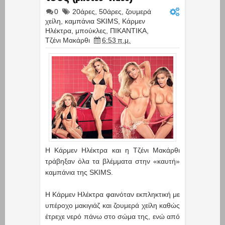
0
20άρες
,
50άρες
,
ζουμερά
χείλη
,
καμπάνια SKIMS
,
Κάρμεν
Ηλέκτρα
,
μπούκλες
,
ΠΙΚΑΝΤΙΚΑ
,
Τζένι Μακάρθι
6:53 π.μ.
Η Κάρμεν Ηλέκτρα και η Τζένι Μακάρθι
τράβηξαν όλα τα βλέμματα στην «καυτή»
καμπάνια της SKIMS.
Η Κάρμεν Hλέκτρα φαινόταν εκπληκτική με
υπέροχο μακιγιάζ και ζουμερά χείλη καθώς
έτρεχε νερό πάνω στο σώμα της, ενώ από