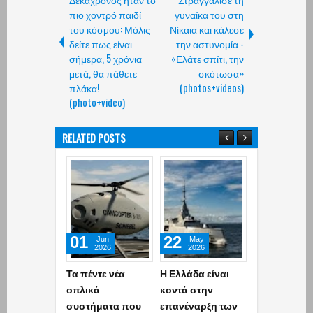
πιο χοντρό παιδί
γυναίκα του στη
του κόσμου: Μόλις
Νίκαια και κάλεσε
δείτε πως είναι
την αστυνομία -
σήμερα, 5 χρόνια
«Ελάτε σπίτι, την
μετά, θα πάθετε
σκότωσα»
πλάκα!
(photos+videos)
(photo+video)
RELATED POSTS
01
22
01
Jun
May
May
2026
2026
2026
Τα πέντε νέα
Η Ελλάδα είναι
Επιχείρηση 
οπλικά
κοντά στην
ΕΛ.ΑΣ. για τη
συστήματα που
επανέναρξη των
δράση Τούρ