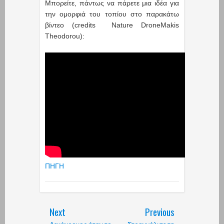
Μπορείτε, πάντως να πάρετε μια ιδέα για
την ομορφιά του τοπίου στο παρακάτω
βίντεο (credits Nature DroneMakis
Theodorou):
ΠΗΓΗ
Next
Previous
Δεκάχρονος ήταν το
Στραγγάλισε τη