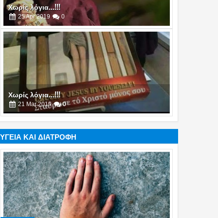
Χωρίς λόγια...!!!
21
Mar
2019
0
Χωρίς λόγια...!!!
26
Jan
2019
0
ΥΓΕΙΑ ΚΑΙ ΔΙΑΤΡΟΦΗ
Χωρίς λόγια...!!!
19
Jan
2019
0