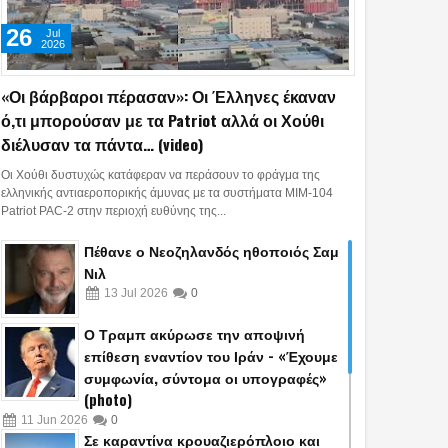
26
Jul
2026
«Οι βάρβαροι πέρασαν»: Οι Έλληνες έκαναν
ό,τι μπορούσαν με τα Patriot αλλά οι Χούθι
διέλυσαν τα πάντα… (video)
13
11
Jul
Jul
Jun
Οι Χούθι δυστυχώς κατάφεραν να περάσουν το φράγμα της
2026
2026
2026
ελληνικής αντιαεροπορικής άμυνας με τα συστήματα MIM-104
Patriot PAC-2 στην περιοχή ευθύνης της...
βάρβαροι πέρασαν»:
Πέθανε ο Νεοζηλανδός
Ο Τραμπ ακύρ
ληνες έκαναν ό,τι
ηθοποιός Σαμ Νιλ
αποψινή επίθε
Πέθανε ο Νεοζηλανδός ηθοποιός Σαμ
ύσαν με τα Patriot
εναντίον του Ιρ
Νιλ
οι Χούθι διέλυσαν τα
«Έχουμε συμφω
13
Jul
2026
0
… (video)
σύντομα οι υπ
Ο Τραμπ ακύρωσε την αποψινή
(photo)
επίθεση εναντίον του Ιράν - «Έχουμε
συμφωνία, σύντομα οι υπογραφές»
(photo)
11
Jun
2026
0
Σε καραντίνα κρουαζιερόπλοιο και