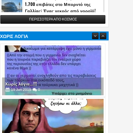
1.700 επιβάτες στο Μπορντό της
Γαλλίας: Ένας νεκρός από νοροϊό!
13
May
2026
0
ΠΕΡΙΣΣΟΤΕΡΑ ΑΠΟ ΚΟΣΜΟΣ
Η Τουρκία αποκάλυψε την κατασκευή
του διηπειρωτικού πυραύλου
Yildirimhan ακτίνας δράσης 6.000 χλμ.!
ΧΩΡΙΣ ΛΟΓΙΑ
(video)
06
May
2026
0
Πυρά στο δείπνο ανταποκριτών του
Λευκού Οίκου - Απομακρύνθηκε ο
Τραμπ
26
Apr
2026
0
Χωρίς λόγια...!!!
25
Apr
2019
0