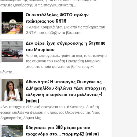
στιγμές ξεκούρασης με τις επαγγελματικές τη...
Οι ακατάλληλες ΦΩΤΟ πρώην
παίκτριας του GNTM
Η Αλεξία Κουβελά ήταν μία από τις παίκτριες του
GNTM που τράβηξαν τα βλέμματα.
Δεν φέρει ίχνη σύγκρουσης η Cayenne
του Μαυρίκου
Από τις φωτογραφίες φαίνεται πως το αυτοκίνητο
της συζύγου του εκδότη Παναγιώτη Μαυρίκου
μέσα στο οποίο φαίνεται να βρήκε τραγικό
θάνατο...
Αδιανόητο: Η υπουργός Οικογένειας
Δ.Μιχαηλίδου δηλώνει «Δεν υπάρχει η
ελληνική οικογένεια του μέλλοντος»!
(video)
«Δεν υπάρχει η ελληνική οικογένεια του μέλλοντος». Αυτή τη
φράση επέλεξε να ψελλίσει η υπουργός Οικογένειας της Νέας
Δημοκρατίας, Δόμνα Μιχ...
Oδηγούσε για 300 μέτρα με τον
τροχονόμο στο... παρμπρίζ! (video)