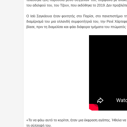
του αδελφού του, του Τζουν, που εκδόθηκε το 2019. Δεν προβλέπε
Ο Ισέι Σαγκάουα ήταν φοιτητής στο Παρίσι, στο πανεπιστήμιο τη
διαμέρισμά του μια ολλανδή συμφοιτήτριά του, την Ρενέ Χάρτεφ
βίασε, πριν τη διαμελίσει και φάει διάφορα τμήματα του πτώματός
«Το να φάω αυτό το κορίτσι, ήταν μια έκφραση αγάπης. Ήθελα ν
τη σύλληψή του.