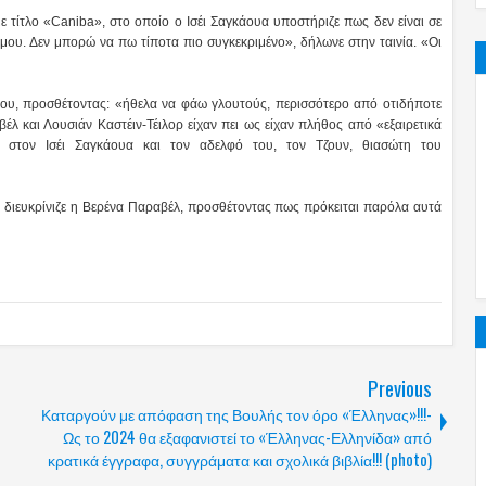
 τίτλο «Caniba», στο οποίο ο Ισέι Σαγκάουα υποστήριζε πως δεν είναι σε
μου. Δεν μπορώ να πω τίποτα πιο συγκεκριμένο», δήλωνε στην ταινία. «Οι
ου, προσθέτοντας: «ήθελα να φάω γλουτούς, περισσότερο από οτιδήποτε
λ και Λουσιάν Καστέιν-Τέιλορ είχαν πει ως είχαν πλήθος από «εξαιρετικά
 στον Ισέι Σαγκάουα και τον αδελφό του, τον Τζουν, θιασώτη του
 διευκρίνιζε η Βερένα Παραβέλ, προσθέτοντας πως πρόκειται παρόλα αυτά
Previous
Καταργούν με απόφαση της Βουλής τον όρο «Έλληνας»!!!-
Ως το 2024 θα εξαφανιστεί το «Έλληνας-Ελληνίδα» από
κρατικά έγγραφα, συγγράματα και σχολικά βιβλία!!! (photo)