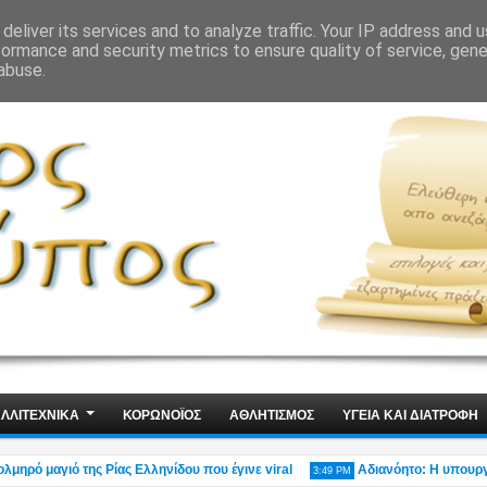
ΙΣ
ΤΕΧΝΟΛΟΓΙΑ
ΧΩΡΙΣ ΛΟΓΙΑ
deliver its services and to analyze traffic. Your IP address and 
formance and security metrics to ensure quality of service, gen
abuse.
ΛΛΙΤΕΧΝΙΚΑ
ΚΟΡΩΝΟΪΟΣ
ΑΘΛΗΤΙΣΜΟΣ
ΥΓΕΙΑ ΚΑΙ ΔΙΑΤΡΟΦΗ
ό μαγιό της Ρίας Ελληνίδου που έγινε viral
Αδιανόητο: Η υπουργός Οικ
3:49 PM