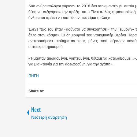
Δύο ανθρωπολόγοι γύρισαν το 2018 ένα ντοκιμαντέρ γι’ αυτόν με
θέση να «εξηγήσει» την πράξη του. «Είναι απλώς η φαντασίωσή 
άνθρωποι πρέπει να πιστεύουν πως είμαι τρελός».
Έλεγε πως του ήταν «αδύνατο να συγκρατήσει» την «εμμονή» τ
άλλο στον κόσμο». Οι δημιουργοί του ντοκιμαντέρ Βερένα Παραβέ
αντικρουόμενα αισθήματα» τους μήνες που πέρασαν κοντά
αυτοακρωτηριασμού.
«Ήμασταν αηδιασμένοι, γοητευμένοι, θέλαμε να καταλάβουμε…»,
για μια «ταινία για την αδελφοσύνη, για την αγάπη».
ΠΗΓΗ
Share to:
Next
Νεότερη ανάρτηση