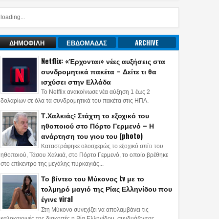
loading...
ΔΗΜΟΦΙΛΗ
ΕΒΔΟΜΑΔΑΣ
ARCHIVE
Netflix: «Έρχονται» νέες αυξήσεις στα
συνδρομητικά πακέτα – Δείτε τι θα
ισχύσει στην Ελλάδα
Το Netflix ανακοίνωσε νέα αύξηση 1 έως 2
δολαρίων σε όλα τα συνδρομητικά του πακέτα στις ΗΠΑ.
Τ.Χαλκιάς: Στάχτη το εξοχικό του
ηθοποιού στο Πόρτο Γερμενό – Η
ανάρτηση του γιου του (photo)
Καταστράφηκε ολοσχερώς το εξοχικό σπίτι του
ηθοποιού, Τάσου Χαλκιά, στο Πόρτο Γερμενό, το οποίο βρέθηκε
στο επίκεντρο της μεγάλης πυρκαγιάς...
Το βίντεο του Μύκονος tv με το
τολμηρό μαγιό της Ρίας Ελληνίδου που
έγινε viral
Στη Μύκονο συνεχίζει να απολαμβάνει τις
καλοκαιρινές της διακοπές η Ρία Ελληνίδου, συνδυάζοντας