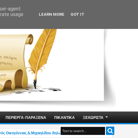
user-agent
erate usage
LEARN MORE
GOT IT
ΠΕΡΙΕΡΓΑ-ΠΑΡΑΞΕΝΑ
ΠΙΚΑΝΤΙΚΑ
ΞΕΧΩΡΙΣΤΑ
ογένειας Δ.Μιχαηλίδου δηλώνει «Δεν υπάρχει η ελληνική οικογένεια του μέλλο