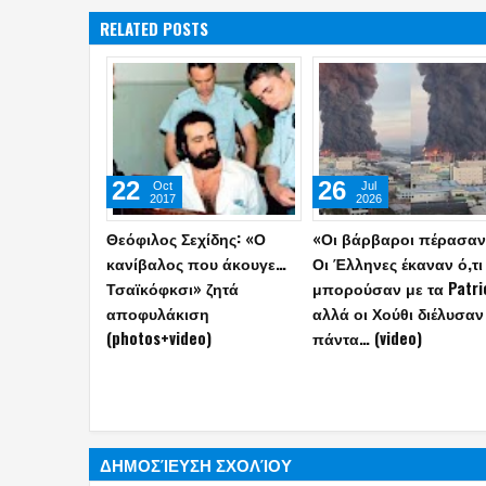
RELATED POSTS
13
06
May
May
2026
2026
Σε καραντίνα
Η Τουρκία αποκάλυψε 
κρουαζιερόπλοιο και
κατασκευή του
1.700 επιβάτες στο
διηπειρωτικού πυραύλ
Μπορντό της Γαλλίας:
Yildirimhan ακτίνας
Ένας νεκρός από νοροϊό!
δράσης 6.000 χλμ.! (vid
ΔΗΜΟΣΊΕΥΣΗ ΣΧΟΛΊΟΥ