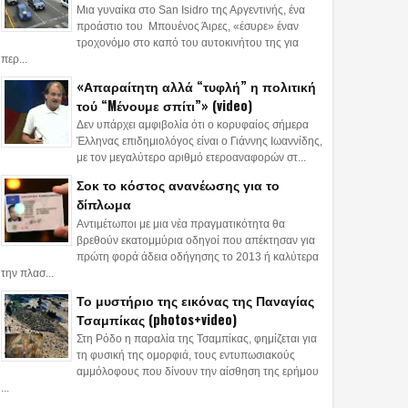
Μια γυναίκα στο San Isidro της Αργεντινής, ένα
προάστιο του Μπουένος Άιρες, «έσυρε» έναν
τροχονόμο στο καπό του αυτοκινήτου της για
περ...
«Απαραίτητη αλλά “τυφλή” η πολιτική
τού “Mένουμε σπίτι”» (video)
Δεν υπάρχει αμφιβολία ότι ο κορυφαίος σήμερα
Έλληνας επιδημιολόγος είναι ο Γιάννης Ιωαννίδης,
με τον μεγαλύτερο αριθμό ετεροαναφορών στ...
Σοκ το κόστος ανανέωσης για το
δίπλωμα
Αντιμέτωποι με μια νέα πραγματικότητα θα
βρεθούν εκατομμύρια οδηγοί που απέκτησαν για
πρώτη φορά άδεια οδήγησης το 2013 ή καλύτερα
την πλασ...
Το μυστήριο της εικόνας της Παναγίας
Τσαμπίκας (photos+video)
Στη Ρόδο η παραλία της Τσαμπίκας, φημίζεται για
τη φυσική της ομορφιά, τους εντυπωσιακούς
αμμόλοφους που δίνουν την αίσθηση της ερήμου
...