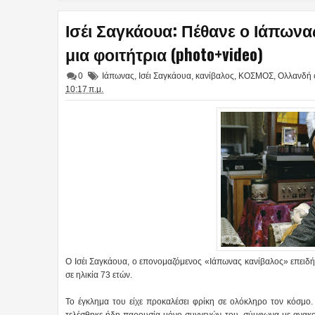
Ισέι Σαγκάουα: Πέθανε ο Ιάπωνα
μια φοιτήτρια (photo+video)
0
Ιάπωνας
,
Ισέι Σαγκάουα
,
κανίβαλος
,
ΚΟΣΜΟΣ
,
Ολλανδή 
10:17 π.μ.
Ο Ισέι Σαγκάουα, ο επονομαζόμενος «Ιάπωνας κανίβαλος» επειδή
σε ηλικία 73 ετών.
Το έγκλημα του είχε προκαλέσει φρίκη σε ολόκληρο τον κόσμο
τελέσθηκε ήδη παρουσία μόνο συγγενών του, σύμφωνα με ανακο