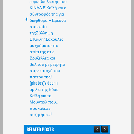
ευρωβουλευτής του
ΚΙΝΑΛ Ε.Καϊλή και ο
σύντροφός της για
διαφθορά – Ερευνα
στο σπίτι
τηςΣύλληψη
Ε.Καϊλή: Σακούλες
με χρήματα στο
σπίτι της στις
Βρυξέλλες και
βαλίτσα με μετρητά
στην κατοχή του
πατέρα της!
(photos)Video: Η
ομιλία της Εύας
Καϊλή για το
Μουντιάλ που…
προκάλεσε
συζητήσεις!
RELATED POSTS