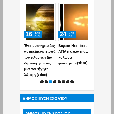
16
24
16
Sep
Jan
Mar
2021
2021
2020
Ένα μυστηριώδες
Βόρεια Ντακότα:
Καλαμάτα:
αντικείμενο χτυπά
ΑΤΙΑ ή απλά μια…
Ανάστατοι ο
τον πλανήτη Δία
κολώνα
κάτοικοι με 
δημιουργώντας
φωτισμού; (video)
περίεργο φω
μία ανεξήγητη
αντικείμενο
λάμψη (video)
ουρανό
(photos+video
ΔΗΜΟΣΊΕΥΣΗ ΣΧΟΛΊΟΥ
ΔΗΜΟΣΊΕΥΣΗ ΣΧΟΛΊΟΥ