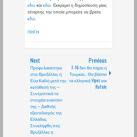
εδώ
και
εδώ
. Εκκρεμεί η δημοσίευση μίας
τέταρτης την οποία μπορείτε να βρείτε
εδώ
.
ΠΗΓΗ
Next
Previous
Προφυλακίστηκε
F-16 δεν θα πάρει η
στις Βρυξέλλες η
Τουρκία… Θα βλέπει
Εύα Καϊλή μετά την
τα ελληνικά Viper και
κατάθεσή της –
Rafale
Συντριπτικά τα
στοιχεία εναντίον
της – Διεθνής
εξευτελισμός της
Ελλάδας
Συνελήφθη στις
Βρυξέλλες η