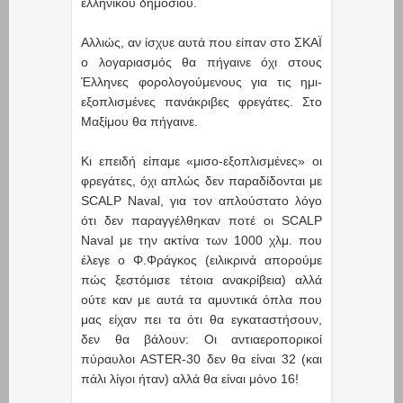
ελληνικού δημοσίου.
Αλλιώς, αν ίσχυε αυτά που είπαν στο ΣΚΑΪ
ο λογαριασμός θα πήγαινε όχι στους
Έλληνες φορολογούμενους για τις ημι-
εξοπλισμένες πανάκριβες φρεγάτες. Στο
Μαξίμου θα πήγαινε.
Κι επειδή είπαμε «μισο-εξοπλισμένες» οι
φρεγάτες, όχι απλώς δεν παραδίδονται με
SCALP Naval, για τον απλούστατο λόγο
ότι δεν παραγγέλθηκαν ποτέ οι SCALP
Naval με την ακτίνα των 1000 χλμ. που
έλεγε ο Φ.Φράγκος (ειλικρινά απορούμε
πώς ξεστόμισε τέτοια ανακρίβεια) αλλά
ούτε καν με αυτά τα αμυντικά όπλα που
μας είχαν πει τα ότι θα εγκαταστήσουν,
δεν θα βάλουν: Οι αντιαεροπορικοί
πύραυλοι ASTER-30 δεν θα είναι 32 (και
πάλι λίγοι ήταν) αλλά θα είναι μόνο 16!