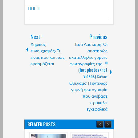
ΠΗΓΗ
Next
Previous
Χημικός
Εύα Λάσκαρη: Οι
ευνουχισμός: Τι
αυστηρώς
είναι, πού και πώς
ακατάλληλες γυμνές
εφαρμόζεται
φωτογραφίες της…!!!
(hot photos+hot
videos) Ιλένια
Ουίλιαμς: Η εντελώς
γυμνή φωτογραφία
που ανέβασε
προκαλεί
εγκεφαλικά
RELATED POSTS