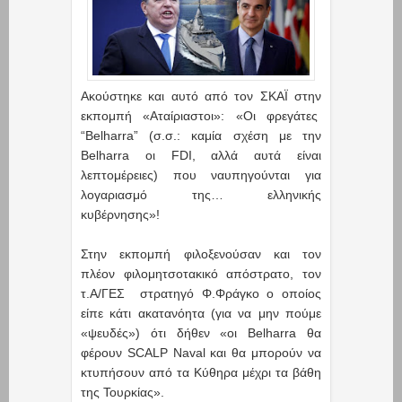
Ακούστηκε και αυτό από τον ΣΚΑΪ στην
εκπομπή «Αταίριαστοι»: «Οι φρεγάτες
“Belharra” (σ.σ.: καμία σχέση με την
Belharra οι FDI, αλλά αυτά είναι
λεπτομέρειες) που ναυπηγούνται για
λογαριασμό της… ελληνικής
κυβέρνησης»!
Στην εκπομπή φιλοξενούσαν και τον
πλέον φιλομητσοτακικό απόστρατο, τον
τ.Α/ΓΕΣ στρατηγό Φ.Φράγκο ο οποίος
είπε κάτι ακατανόητα (για να μην πούμε
«ψευδές») ότι δήθεν «οι Βelharra θα
φέρουν SCALP Naval και θα μπορούν να
κτυπήσουν από τα Κύθηρα μέχρι τα βάθη
της Τουρκίας».