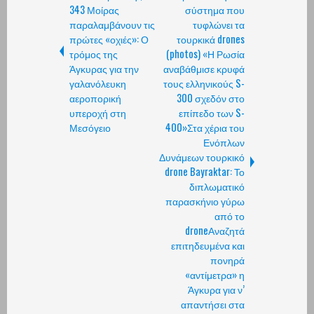
343 Μοίρας
σύστημα που
παραλαμβάνουν τις
τυφλώνει τα
πρώτες «οχιές»: Ο
τουρκικά drones
τρόμος της
(photos) «Η Ρωσία
Άγκυρας για την
αναβάθμισε κρυφά
γαλανόλευκη
τους ελληνικούς S-
αεροπορική
300 σχεδόν στο
υπεροχή στη
επίπεδο των S-
Μεσόγειο
400»Στα χέρια του
Ενόπλων
Δυνάμεων τουρκικό
drone Bayraktar: Το
διπλωματικό
παρασκήνιο γύρω
από το
droneΑναζητά
επιτηδευμένα και
πονηρά
«αντίμετρα» η
Άγκυρα για ν’
απαντήσει στα