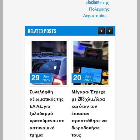
«lockon» της
Πολεμικής
Αεροπορίας…
RELATED POSTS
29
20
27
Jun
Jun
Apr
2026
2026
2026
Συνελήφθη
Μέγαρα: Έτρεχε
Οι 300 νέες
αξιωματικός της
με 203 χλμ./ώρα
κάμερες στη
ΕΛ.ΑΣ. για
και όταν τον
Αττική κόβο
ξυλοδαρμό
έπιασαν
κλήσεις και 
κρατούμενου σε
προσπάθησε να
σκοτάδι και
αστυνομικό
δωροδοκήσει
λειτουργούν
τμήμα
τους
ώρες το 24