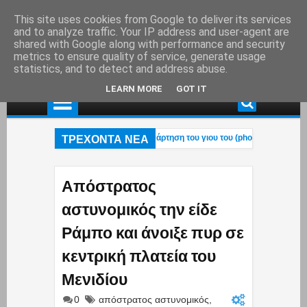
This site uses cookies from Google to deliver its services
and to analyze traffic. Your IP address and user-agent are
shared with Google along with performance and security
metrics to ensure quality of service, generate usage
statistics, and to detect and address abuse.
LEARN MORE
GOT IT
ΤΡΕΧΟΝΤΑ ΝΕΑ
 του ηθοποιού στο Πόρτο Γερμενό – Η ανάρτηση του γιου του (photo)
02:38 AM
σφάλιση»! – Η κυβέρνηση μετακυλά την ευθύνη στους εργαζόμενους: «Παίξτε τα
Έλληνες έκαναν ό,τι μπορούσαν με τα Patriot αλλά οι Χούθι διέλυσαν τα πάντα…
Απόστρατος
αστυνομικός την είδε
Ράμπο και άνοιξε πυρ σε
κεντρική πλατεία του
Μενιδίου
0
απόστρατος αστυνομικός
,