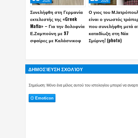
2026
2026
Άγριος ξυλοδαρμός πίσω
Συνελήφθη και
από τον θάνατο του
ομολόγησε ένας
ποινικολόγου Σταύρου
28χρονος Αιγύπτιος τη
Γεωργίου, τι «δείχνουν»
δολοφονία του
τα πρώτα στοιχεία
ποινικολόγου Σ.Γεωργ
ΔΗΜΟΣΊΕΥΣΗ ΣΧΟΛΊΟΥ
Σημείωση: Μόνο ένα μέλος αυτού του ιστολογίου μπορεί να αναρτή
Emoticon