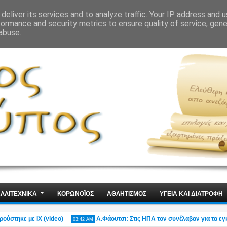
ΙΣ
ΤΕΧΝΟΛΟΓΙΑ
ΧΩΡΙΣ ΛΟΓΙΑ
deliver its services and to analyze traffic. Your IP address and 
formance and security metrics to ensure quality of service, gen
abuse.
ΛΛΙΤΕΧΝΙΚΑ
ΚΟΡΩΝΟΪΟΣ
ΑΘΛΗΤΙΣΜΟΣ
ΥΓΕΙΑ ΚΑΙ ΔΙΑΤΡΟΦΗ
κε με ΙΧ (video)
Α.Φάουτσι: Στις ΗΠΑ τον συνέλαβαν για τα εγκλήμ
03:42 AM