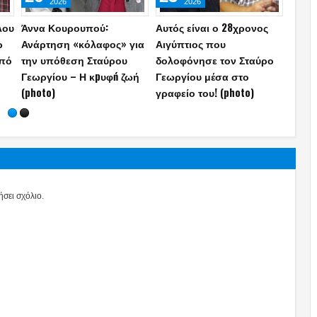
2026
2026
Καβάλα: Αυτά ήταν τα
Oι «τιμωροί παιδόφιλων»
Συνε
τελευταία λόγια του
ξυλοκόπησαν τον
εκτελ
ν
44χρονου αστυνομικού
αστυνομικό των ΜΑΤ
Mafia
πριν βάλει τέλος στη ζωή
στην Ηλιούπολη –
Ε.Ζα
ίου
του
Συνομιλούσε με ανήλικη!
σφαί
σει σχόλιο.