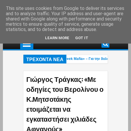
This site uses cookies from Google to deliver its services
and to analyze traffic. Your IP address and user-agent are
shared with Google along with performance and security
metrics to ensure quality of service, generate usage
statistics, and to detect and address abuse.
LEARN MORE
GOT IT
ΤΡΕΧΟΝΤΑ ΝΕΑ
φθη στη Γερμανία εκτελεστής της «Greek Mafia» – Για την δολοφνία Ε.Ζαμπού
οσβέστες 23 και 27 ετών κάηκαν στην φωτιά που μαίνεται στο Ρέθυμνο: Εγκλω
ουρουπού: Ανάρτηση «κόλαφος» για την υπόθεση Σταύρου Γεωργίου – Η κpυφ
Γιώργος Τράγκας: «Με
οδηγίες του Βερολίνου ο
Κ.Μητσοτάκης
ετοιμάζεται να
εγκαταστήσει χιλιάδες
Αφγανούς»