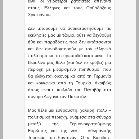
είναι οι χειρότεροι ρατσιστές απέναντι
στους Έλληνες και τους Ορθόδοξους
Χριστιανούς.
Δεν μπορούμε να αντικαταστήσουμε τις
εκκλησίες μας με τζαμιά, ούτε να δεχθούμε
ήθη και παραδόσεις που δεν εντάσσονται
και δεν συνοδοιπορούν με τον ελληνικό
πολιτισμό και το ευρωπαϊκό κεκτημένο. Το
Βερολίνο μας θέλει (και δεν το κρύβει) μια
περιοχή με μιξαρισμένο πληθυσμό, που
θα ελέγχεται οικονομικά από τη Γερμανία
και κοινωνικά από τη Τουρκία. Ακριβώς
όπως είναι η κοιλάδα του Πεσαβάρ στα
σύνορα Αφγανιστάν-Πακιστάν.
Μας θέλει μια εύθραυστη, χαλαρή, πολυ –
πολιτισμική περιοχή, ανάμεσα στα σύνορα
μεταξύ της Γερμανοκρατούμενης
Ευρώπης και της νέο – οθωμανικής
Τουρκίας του Ερντογάν. Ο κ. Καιρίδης,