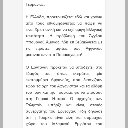
Γερμανίας.
Η Ελλάδα, προετοιμάζεται εδώ και χρόνια
από τους εθνομηδενιστές να πάψει να
είναι Χριστιανική και να έχει αμιγή Ελληνική
ταυτότητα. Η πρόβλεψη του Άγγλου
Υπουργού Άμυνας ήδη επιβεβαιώνεται με
τις πρώτες αφίξεις των Αφγανών
μεταναστών στα Πομακοχώρια!
Ο Ερντογάν πρόκειται να υποδεχτεί στο
έδαφός του, όπως εκτιμάται, τρία
εκατομμύρια Αφγανούς, που διασχίζουν
τώρα τα όρη του Αφγανισταν και τα εδάφη
του Ιράν και της Τουρκίας για να φτάσουν
στη Γηραιά Ήπειρο. Ο αρχηγός των
Ταλιμπάν, υπήρξε και είναι, στενός
συνεργάτης του Ερντογάν. Ήδη δήλωσε
ότι η Τουρκία είναι φίλη και σύμμαχος
χώρα του Ισλαμικού Εμιράτου του