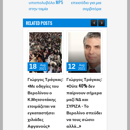
υποπολυβόλο MP5
επεισόδιο για μια
στην ταμία
σερβιτόρα
RELATED POSTS
18
12
10
26
Aug
Aug
Apr
2021
2021
2026
Γιώργος Τράγκας:
Γιώργος Τράγκας:
Ούτε τώρα, ούτε
Μητσ
«Με οδηγίες του
«Ούτε 40% δεν
το 2027: Οριστική
920 
Βερολίνου ο
παίρνουν σήμερα
η απόφαση του
κατώ
Κ.Μητσοτάκης
μαζί ΝΔ και
Κυριάκου
- Μη
ετοιμάζεται να
ΣΥΡΙΖΑ - Το
Μητσοτάκη για
40 
εγκαταστήσει
Βερολίνο σπεύδει
την ημερομηνία
πέρυ
χιλιάδες
να τους σώσει
των εκλογών
μισό
Αφγανούς»
αλλά...»