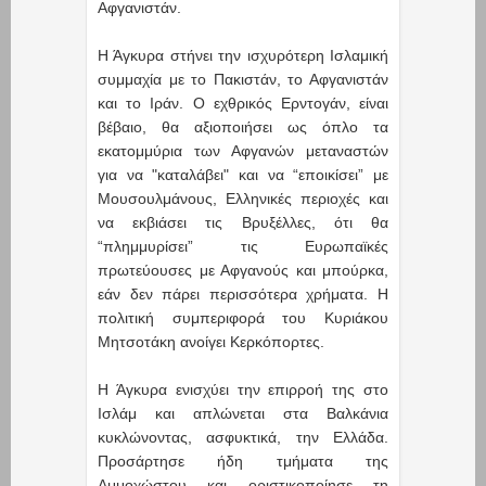
Αφγανιστάν.
Η Άγκυρα στήνει την ισχυρότερη Ισλαμική
συμμαχία με το Πακιστάν, το Αφγανιστάν
και το Ιράν. Ο εχθρικός Ερντογάν, είναι
βέβαιο, θα αξιοποιήσει ως όπλο τα
εκατομμύρια των Αφγανών μεταναστών
για να "καταλάβει" και να “εποικίσει” με
Μουσουλμάνους, Ελληνικές περιοχές και
να εκβιάσει τις Βρυξέλλες, ότι θα
“πλημμυρίσει” τις Ευρωπαϊκές
πρωτεύουσες με Αφγανούς και μπούρκα,
εάν δεν πάρει περισσότερα χρήματα. Η
πολιτική συμπεριφορά του Κυριάκου
Μητσοτάκη ανοίγει Κερκόπορτες.
Η Άγκυρα ενισχύει την επιρροή της στο
Ισλάμ και απλώνεται στα Βαλκάνια
κυκλώνοντας, ασφυκτικά, την Ελλάδα.
Προσάρτησε ήδη τμήματα της
Αμμοχώστου και οριστικοποίησε τη