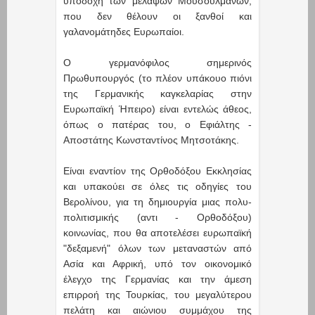
υποδοχή των μελαψών Μουσουλμάνων,
που δεν θέλουν οι ξανθοί και
γαλανομάτηδες Ευρωπαίοι.
Ο γερμανόφιλος σημερινός
Πρωθυπουργός (το πλέον υπάκουο πιόνι
της Γερμανικής καγκελαρίας στην
Ευρωπαϊκή Ήπειρο) είναι εντελώς άθεος,
όπως ο πατέρας του, ο Εφιάλτης -
Αποστάτης Κωνσταντίνος Μητσοτάκης.
Είναι εναντίον της Ορθοδόξου Εκκλησίας
και υπακούει σε όλες τις οδηγίες του
Βερολίνου, για τη δημιουργία μιας πολυ-
πολιτισμικής (αντι - Ορθοδόξου)
κοινωνίας, που θα αποτελέσει ευρωπαϊκή
"δεξαμενή" όλων των μεταναστών από
Ασία και Αφρική, υπό τον οικονομικό
έλεγχο της Γερμανίας και την άμεση
επιρροή της Τουρκίας, του μεγαλύτερου
πελάτη και αιώνιου συμμάχου της