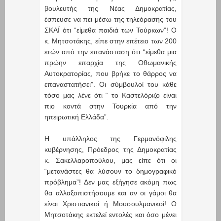
βουλευτής της Νέας Δημοκρατίας,
έσπευσε να πει μέσω της τηλεόρασης του
ΣΚΑΪ ότι “είμεθα παιδιά των Τούρκων”! Ο
κ. Μητσοτάκης, είπε στην επέτειο των 200
ετών από την επανάσταση ότι “είμεθα μια
πρώην επαρχία της Οθωμανικής
Αυτοκρατορίας, που βρήκε το θάρρος να
επαναστατήσει”. Οι σύμβουλοί του κάθε
τόσο μας λένε ότι “ το Καστελόριζο είναι
πιο κοντά στην Τουρκία από την
ηπειρωτική Ελλάδα”.
Η υπάλληλος της Γερμανόφιλης
κυβέρνησης, Πρόεδρος της Δημοκρατίας
κ. Σακελλαροπούλου, μας είπε ότι οι
“μετανάστες θα λύσουν το δημογραφικό
πρόβλημα”! Δεν μας εξήγησε ακόμη πως
θα αλλαξοπιστήσουμε και αν οι γάμοι θα
είναι Χριστιανικοί ή Μουσουλμανικοί! Ο
Μητσοτάκης εκτελεί εντολές και όσο μένει