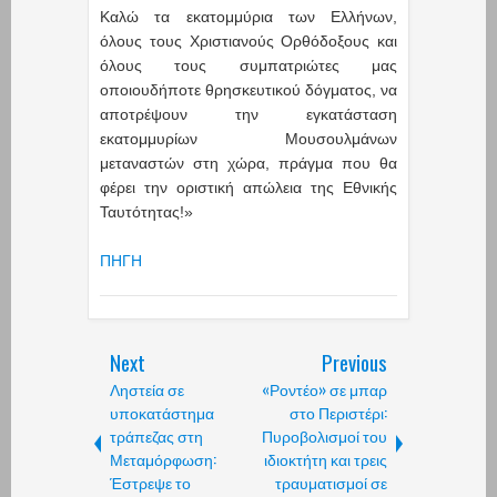
Καλώ τα εκατομμύρια των Ελλήνων,
όλους τους Χριστιανούς Ορθόδοξους και
όλους τους συμπατριώτες μας
οποιουδήποτε θρησκευτικού δόγματος, να
αποτρέψουν την εγκατάσταση
εκατομμυρίων Μουσουλμάνων
μεταναστών στη χώρα, πράγμα που θα
φέρει την οριστική απώλεια της Εθνικής
Ταυτότητας!»
ΠΗΓΗ
Next
Previous
Ληστεία σε
«Ροντέο» σε μπαρ
υποκατάστημα
στο Περιστέρι:
τράπεζας στη
Πυροβολισμοί του
Μεταμόρφωση:
ιδιοκτήτη και τρεις
Έστρεψε το
τραυματισμοί σε