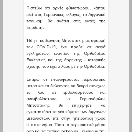
Πιστεύω ότι αρχές φθινοπώρου, κάπου
εκεί στις Γερμανικές εκλογές, το Αφγανικό
τσουνάμι θα σκάσει στις ακτές της
Ευρώπης.
Ήδη η κυβέρνηση Μητσοτάκη, με αφορμή
τον COVID-19, έχει προβεί σε σειρά
εγκλημάτων, εναντίον της Ορθοδόξου
Εκκλησίας και της άρρηκτης - ιστορικής
σχέσης που έχει ο λαός με την Ορθοδοξία.
Εκτιμώ, ότι επαναφέροντας περιοριστικά
μέτρα και επιδιώκοντας να διαιρεί συνεχώς
το λαό σε εμβολιασμένους και
ανεμβολίαστους, ο Γερμανόφιλος
Μητσοτάκης θα επιχειρήσει να
εγκαταστήσει τα νέα κύματα των Αφγανών
μεταναστών, είτε στην ηπειρωτική χώρα
είτε στα νησιά. Τόσο τα περιοριστικά μέτρα
όσο και τα τοπικά lockdown, βολεύουν την