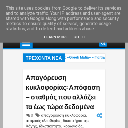
This site uses cookies from Google to deliver its services
and to analyze traffic. Your IP address and user-agent are
shared with Google along with performance and security
metrics to ensure quality of service, generate usage
statistics, and to detect and address abuse.
LEARN MORE
GOT IT
ΤΡΕΧΟΝΤΑ ΝΕΑ
Συνελήφθη στη Γερμανία εκτελεστής της «Greek Mafia» – Για την δολοφνία Ε.
ύο πυροσβέστες 23 και 27 ετών κάηκαν στην φωτιά που μαίνεται στο Ρέθυμνο:
Άννα Κουρουπού: Ανάρτηση «κόλαφος» για την υπόθεση Σταύρου Γεωργίου – Η
Απαγόρευση
κυκλοφορίας: Απόφαση
– σταθμός που αλλάζει
τα έως τώρα δεδομένα
0
απαγόρευση κυκλοφορία
,
ατομικές ελευθερίες
,
δικαστήριο της
Χάγης
,
ιδιωτικότητα
,
κορωνοϊός
,