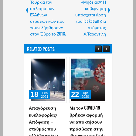
Τουρκία τον
«Μήδειας»: Η
οπλισμό των
κυβέρνηση
Ελλήνων
υπόσχεται άρση
στρατιωτικών που
του lockdown δια
«συνελήφθησαν»
στόματος
στον Έβρο το 2018;
Χ.Ταραντίλη
RELATED POSTS
18
22
12
Feb
Apr
May
2021
2020
2018
Απαγόρευση
Με τον COVID-19
Στις 25 Μαΐο
κυκλοφορίας:
βρήκαν αφορμή
αλλάζουν όλ
Απόφαση –
να αποκτήσουν
τα προσωπι
σταθμός που
πρόσβαση στην
online δεδομέ
αλλάζει τα έως
ιδιωτική μας ζωή:
Όλα όσα πρ