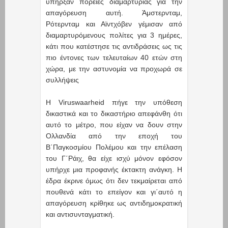
υπήρξαν πορείες διαμαρτυρίας για την
απαγόρευση αυτή. Άμστερνταμ,
Ρότερνταμ και Αϊντχόβεν γέμισαν από
διαμαρτυρόμενους πολίτες για 3 ημέρες,
κάτι που κατέστησε τις αντιδράσεις ως τις
πιο έντονες των τελευταίων 40 ετών στη
χώρα, με την αστυνομία να προχωρά σε
συλλήψεις
Η Viruswaarheid πήγε την υπόθεση
δικαστικά και το δικαστήριο απεφάνθη ότι
αυτό το μέτρο, που είχαν να δουν στην
Ολλανδία από την εποχή του
Β΄Παγκοσμίου Πολέμου και την επέλαση
του Γ΄Ράιχ, θα είχε ισχύ μόνον εφόσον
υπήρχε μια προφανής έκτακτη ανάγκη. Η
έδρα έκρινε όμως ότι δεν τεκμαίρεται από
πουθενά κάτι το επείγον και γι΄αυτό η
απαγόρευση κρίθηκε ως αντιδημοκρατική
και αντισυνταγματική.