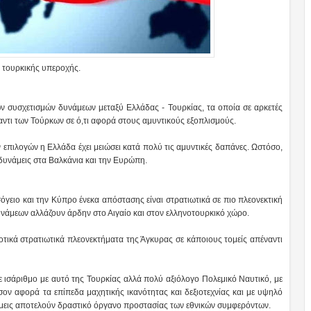
ί τουρκικής υπεροχής.
 συσχετισμών δυνάμεων μεταξύ Ελλάδας - Τουρκίας, τα οποία σε αρκετές
ντι των Τούρκων σε ό,τι αφορά στους αμυντικούς εξοπλισμούς.
ν επιλογών η Ελλάδα έχει μειώσει κατά πολύ τις αμυντικές δαπάνες. Ωστόσο,
 δυνάμεις στα Βαλκάνια και την Ευρώπη.
σόγειο και την Κύπρο ένεκα απόστασης είναι στρατιωτικά σε πιο πλεονεκτική
δυνάμεων αλλάζουν άρδην στο Αιγαίο και στον ελληνοτουρκικό χώρο.
σοτικά στρατιωτικά πλεονεκτήματα της Άγκυρας σε κάποιους τομείς απέναντι
ε ισάριθμο με αυτό της Τουρκίας αλλά πολύ αξιόλογο Πολεμικό Ναυτικό, με
ον αφορά τα επίπεδα μαχητικής ικανότητας και δεξιοτεχνίας και με υψηλό
άμεις αποτελούν δραστικό όργανο προστασίας των εθνικών συμφερόντων.