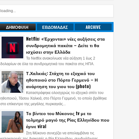
loading...
ΔΗΜΟΦΙΛΗ
ΕΒΔΟΜΑΔΑΣ
ARCHIVE
Netflix: «Έρχονται» νέες αυξήσεις στα
συνδρομητικά πακέτα – Δείτε τι θα
ισχύσει στην Ελλάδα
Το Netflix ανακοίνωσε νέα αύξηση 1 έως 2
δολαρίων σε όλα τα συνδρομητικά του πακέτα στις ΗΠΑ.
Τ.Χαλκιάς: Στάχτη το εξοχικό του
ηθοποιού στο Πόρτο Γερμενό – Η
ανάρτηση του γιου του (photo)
Καταστράφηκε ολοσχερώς το εξοχικό σπίτι του
ηθοποιού, Τάσου Χαλκιά, στο Πόρτο Γερμενό, το οποίο βρέθηκε
στο επίκεντρο της μεγάλης πυρκαγιάς...
Το βίντεο του Μύκονος tv με το
τολμηρό μαγιό της Ρίας Ελληνίδου που
έγινε viral
Στη Μύκονο συνεχίζει να απολαμβάνει τις
καλοκαιρινές της διακοπές η Ρία Ελληνίδου, συνδυάζοντας