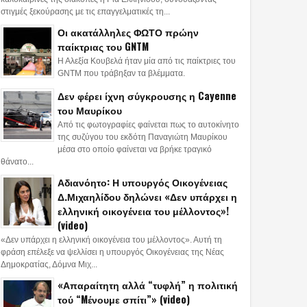
στιγμές ξεκούρασης με τις επαγγελματικές τη...
Οι ακατάλληλες ΦΩΤΟ πρώην
παίκτριας του GNTM
Η Αλεξία Κουβελά ήταν μία από τις παίκτριες του
GNTM που τράβηξαν τα βλέμματα.
Δεν φέρει ίχνη σύγκρουσης η Cayenne
του Μαυρίκου
Από τις φωτογραφίες φαίνεται πως το αυτοκίνητο
της συζύγου του εκδότη Παναγιώτη Μαυρίκου
μέσα στο οποίο φαίνεται να βρήκε τραγικό
θάνατο...
Αδιανόητο: Η υπουργός Οικογένειας
Δ.Μιχαηλίδου δηλώνει «Δεν υπάρχει η
ελληνική οικογένεια του μέλλοντος»!
(video)
«Δεν υπάρχει η ελληνική οικογένεια του μέλλοντος». Αυτή τη
φράση επέλεξε να ψελλίσει η υπουργός Οικογένειας της Νέας
Δημοκρατίας, Δόμνα Μιχ...
«Απαραίτητη αλλά “τυφλή” η πολιτική
τού “Mένουμε σπίτι”» (video)