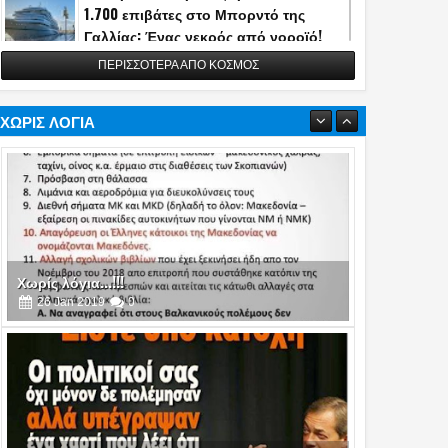
1.700 επιβάτες στο Μπορντό της
Γαλλίας: Ένας νεκρός από νοροϊό!
13
May
2026
0
ΠΕΡΙΣΣΟΤΕΡΑ ΑΠΟ ΚΟΣΜΟΣ
Η Τουρκία αποκάλυψε την κατασκευή
του διηπειρωτικού πυραύλου
Yildirimhan ακτίνας δράσης 6.000 χλμ.!
ΧΩΡΙΣ ΛΟΓΙΑ
(video)
06
May
2026
0
Πυρά στο δείπνο ανταποκριτών του
Λευκού Οίκου - Απομακρύνθηκε ο
Τραμπ
26
Apr
2026
0
Χωρίς λόγια...!!!
26
Jan
2019
0