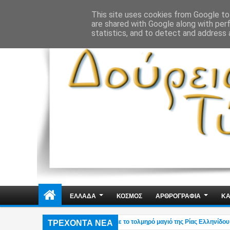
ΔΗΜΟΣΙΑ ΤΑΞΗ
ΕΓΚΛΗΜΑΤΙΚΟΤΗΤΑ
ΦΑΚΕΛΩΜΑΤΑ
ΑΠΟΨΕ
This site uses cookies from Google to 
are shared with Google along with per
statistics, and to detect and address 
ΕΛΛΑΔΑ
ΚΟΣΜΟΣ
ΑΡΘΡΟΓΡΑΦΙΑ
ΚΑ
ΤΡΕΧΟΝΤΑ ΝΕΑ
Το βίντεο του Μύκονος tv με το τολμηρό μαγιό της Ρίας Ελληνίδου που έγ
02:38 AM