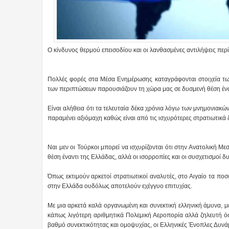
Ο κίνδυνος θερμού επεισοδίου και οι λανθασμένες αντιλήψεις περ
Πολλές φορές στα Μέσα Ενημέρωσης καταγράφονται στοιχεία των
των περιπτώσεων παρουσιάζουν τη χώρα μας σε δυσμενή θέση ένα
Είναι αλήθεια ότι τα τελευταία δέκα χρόνια λόγω των μνημονιακώ
παραμένει αξιόμαχη καθώς είναι από τις ισχυρότερες στρατιωτικά
Ναι μεν οι Τούρκοι μπορεί να ισχυρίζονται ότι στην Ανατολική Με
θέση έναντι της Ελλάδας, αλλά οι ισορροπίες και οι συσχετισμοί 
Όπως εκτιμούν αρκετοί στρατιωτικοί αναλυτές, στο Αιγαίο τα πο
στην Ελλάδα ουδόλως αποτελούν εχέγγυο επιτυχίας.
Με μια αρκετά καλά οργανωμένη και συνεκτική ελληνική άμυνα, μ
κάπως λιγότερη αριθμητικά Πολεμική Αεροπορία αλλά ζηλευτή όσ
βαθμό συνεκτικότητας και ομοψυχίας, οι Ελληνικές Ένοπλες Δυν