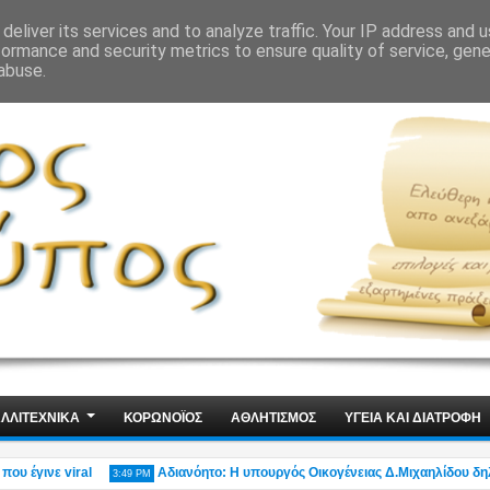
ΙΣ
ΤΕΧΝΟΛΟΓΙΑ
ΧΩΡΙΣ ΛΟΓΙΑ
deliver its services and to analyze traffic. Your IP address and 
formance and security metrics to ensure quality of service, gen
abuse.
ΛΛΙΤΕΧΝΙΚΑ
ΚΟΡΩΝΟΪΟΣ
ΑΘΛΗΤΙΣΜΟΣ
ΥΓΕΙΑ ΚΑΙ ΔΙΑΤΡΟΦΗ
ινε viral
Αδιανόητο: Η υπουργός Οικογένειας Δ.Μιχαηλίδου δηλώνει «
3:49 PM