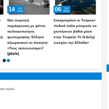
18
13
28
Jul
Jul
2026
2026
Κως: Κινηματογραφική
ΓΕΣ: Απαγορεύεται ρητά
Η Ελλ
σύλληψη τριών Τούρκων
Στρατιωτικός εν’ ενεργεία
Το εξ
μετά από καταδίωξη με
να ασκεί ιδιωτικό έργο ή
μαμού
ι
jet ski και εντοπισμό
εργασία–Ποιοι
35, d
όπλου
εξαιρούνται
και 
τις ι
σει σχόλιο.