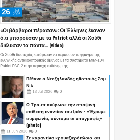
26
Jul
2026
«Οι βάρβαροι πέρασαν»: Οι Έλληνες έκαναν
ό,τι μπορούσαν με τα Patriot αλλά οι Χούθι
διέλυσαν τα πάντα… (video)
Οι Χούθι δυστυχώς κατάφεραν να περάσουν το φράγμα της
ελληνικής αντιαεροπορικής άμυνας με τα συστήματα MIM-104
Patriot PAC-2 στην περιοχή ευθύνης της...
Πέθανε ο Νεοζηλανδός ηθοποιός Σαμ
Νιλ
13
Jul
2026
0
Ο Τραμπ ακύρωσε την αποψινή
επίθεση εναντίον του Ιράν - «Έχουμε
συμφωνία, σύντομα οι υπογραφές»
(photo)
11
Jun
2026
0
Σε καραντίνα κρουαζιερόπλοιο και