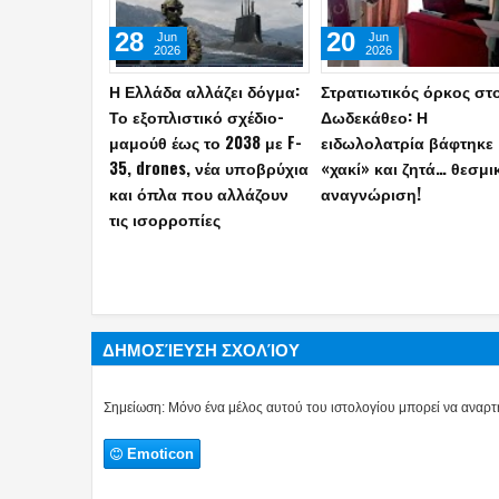
22
22
May
Jul
2026
2026
Η Ελλάδα είναι κοντά
ΓΕΣ: Αυτά είναι τα νέα
στην επανέναρξη των
διακριτικά Μονίμων
εργασιών για την πόντιση
Υπαξιωματικών και
του καλωδίου της
ΕΠΟΠ–Έτσι θα φέροντα
ηλεκτρικής διασύνδεσης –
στις στολές (photos)
Κάθε έργο στο Αιγαίο θα
υλοποιείται με την
περιφρούρηση του
Πολεμικού Ναυτικού
ΔΗΜΟΣΊΕΥΣΗ ΣΧΟΛΊΟΥ
Σημείωση: Μόνο ένα μέλος αυτού του ιστολογίου μπορεί να αναρτή