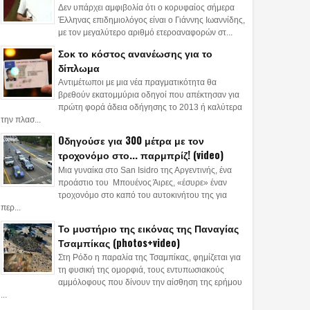
Δεν υπάρχει αμφιβολία ότι ο κορυφαίος σήμερα
Έλληνας επιδημιολόγος είναι ο Γιάννης Ιωαννίδης,
με τον μεγαλύτερο αριθμό ετεροαναφορών στ...
Σοκ το κόστος ανανέωσης για το
δίπλωμα
Αντιμέτωποι με μια νέα πραγματικότητα θα
βρεθούν εκατομμύρια οδηγοί που απέκτησαν για
πρώτη φορά άδεια οδήγησης το 2013 ή καλύτερα
την πλασ...
Oδηγούσε για 300 μέτρα με τον
τροχονόμο στο... παρμπρίζ! (video)
Μια γυναίκα στο San Isidro της Αργεντινής, ένα
προάστιο του Μπουένος Άιρες, «έσυρε» έναν
τροχονόμο στο καπό του αυτοκινήτου της για
περ...
Το μυστήριο της εικόνας της Παναγίας
Τσαμπίκας (photos+video)
Στη Ρόδο η παραλία της Τσαμπίκας, φημίζεται για
τη φυσική της ομορφιά, τους εντυπωσιακούς
αμμόλοφους που δίνουν την αίσθηση της ερήμου
...