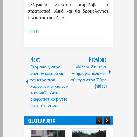
Ελληνικού Στρατού παρέλαβε το
στρατιωτικό υλικό και θα δρομολογήσει
την καταστροφή του.
ΠΗΓΗ
Next
Previous
Γερμανοί γιατροί
Μάλλον δεν είναι
κάνουν έρευνα για
«σφραγισμένα» τα
τα μέτρα που
σύνορα στον Έβρο
λαμβάνονται για τον
(video)
κοροναϊό -Δείτε
διαφωτιστικό βίντεο
με υπότιτλους
RELATED POSTS