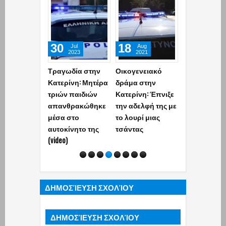
30
18
06
Jul
Aug
Oct
2023
2021
2020
Τραγωδία στην
Οικογενειακό
Κατερίνη:
Κατερίνη: Μητέρα
δράμα στην
21χρονος
τριών παιδιών
Κατερίνη: Έπνιξε
προσπάθησ
απανθρακώθηκε
την αδελφή της με
πάρει το όπ
μέσα στο
το λουρί μιας
αστυνομικού
αυτοκίνητο της
τσάντας
εκπυρσοκρ
(video)
(video)
ΔΗΜΟΣΊΕΥΣΗ ΣΧΟΛΊΟΥ
ΔΗΜΟΣΊΕΥΣΗ ΣΧΟΛΊΟΥ