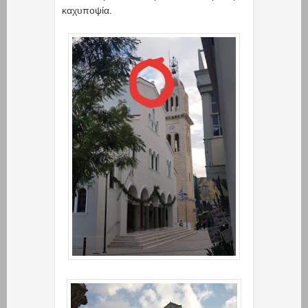
καχυποψία.