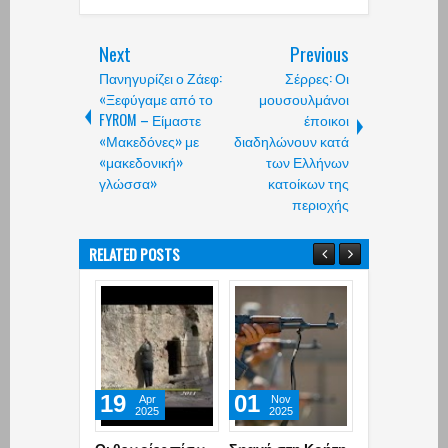
Next
Previous
Πανηγυρίζει ο Ζάεφ:
Σέρρες: Οι
«Ξεφύγαμε από το
μουσουλμάνοι
FYROM – Είμαστε
έποικοι
«Μακεδόνες» με
διαδηλώνουν κατά
«μακεδονική»
των Ελλήνων
γλώσσα»
κατοίκων της
περιοχής
RELATED POSTS
19
01
04
Apr
Nov
Sep
2025
2025
2025
Οι θεωρίες πίσω
Σφαγή στη Κρήτη
Στη δημοσιό