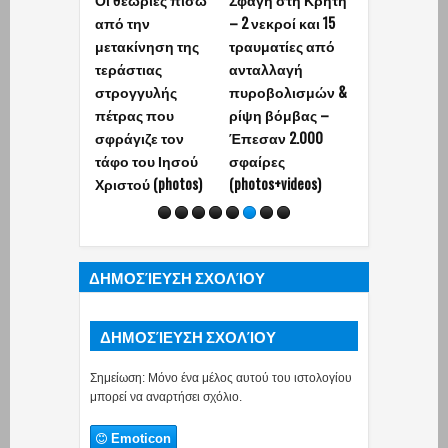
από την
– 2 νεκροί και 15
νέος διάλογ
μετακίνηση της
τραυματίες από
Π.Καμμένου 
τεράστιας
ανταλλαγή
μέλος της
στρογγυλής
πυροβολισμών &
οργάνωσης 
πέτρας που
ρίψη βόμβας –
Κρήτης: «Οι
σφράγιζε τον
Έπεσαν 2.000
κοριοί» επί
τάφο του Ιησού
σφαίρες
ΣΥΡΙΖΑ
Χριστού (photos)
(photos+videos)
ΔΗΜΟΣΊΕΥΣΗ ΣΧΟΛΊΟΥ
ΔΗΜΟΣΊΕΥΣΗ ΣΧΟΛΊΟΥ
Σημείωση: Μόνο ένα μέλος αυτού του ιστολογίου
μπορεί να αναρτήσει σχόλιο.
Emoticon