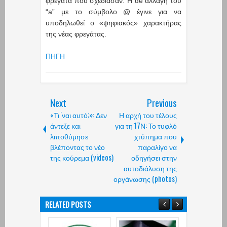
φρεγάτα που σχεδίασαν. Η de αλλαγή του
“a” με το σύμβολο @ έγινε για να
υποδηλωθεί ο «ψηφιακός» χαρακτήρας
της νέας φρεγάτας.
ΠΗΓΗ
Next
Previous
«Τι 'ναι αυτό;»: Δεν
Η αρχή του τέλους
άντεξε και
για τη 17Ν: Το τυφλό
λιποθύμησε
χτύπημα που
βλέποντας το νέο
παραλίγο να
της κούρεμα (videos)
οδηγήσει στην
αυτοδιάλυση της
οργάνωσης (photos)
RELATED POSTS