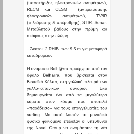
(υποστήριξης ηλεκτρονικών αντιμέτρων),
RECM και CESM (αντιμετώπισης
ηλεκτρονικών αντιμέτρων), TV/IR
(τηλεόρασης & υπέρυθρης), STIR. Sonar:
Μεταβλητού βάθους στην πρύμη και
σκάφους στην πλώρη.
– Άκατοι: 2 RHIB των 9.5 m για μεταφορά
καταδρομέων.
Η ονομασία Belh@rra προέρχεται από τον
ύφαλο Belharra, που βρίσκεται στον
Βισκαϊκό Κόλπο, στη γαλλική πλευρά των
γαλλο-ισπανικών συνόρων. Εκεί
δημιουργείται ένα από τα μεγαλύτερα
κύματα στον κόσμο που αποτελεί
«παράδεισο» για τους επαγγελματίες του
surfing. Με αυτό λοιπόν το μοναδικό
φυσικό φαινόμενο επέλεξαν οι υπεύθυνοι
της Naval Group να ονομάσουν τη νέα