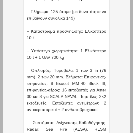
– Πλήρωμα: 125 άτομα (με δυνατότητα να
επιβαίνουν συνολικά 149)
– Κατάστρωμα προσνήωσης: Ελικόπτερο
10 t
– Υπόστεγο χωρητικότητα: 1 Ελικόπτερο
10 t + 1 UAV 700 kg
– Οπλισμός: Πυροβόλα: 1 των 3 in (76
mm), 2 των 20 mm. Βλήματα: Επιφανείας-
επιφανείας: 8 Exocet MM-40 Βlock ΙΙΙ,
επιφανείας-αέρος: 16 εκτοξευτές για Aster
30 και 8 για SCALP NAVAL Τορπίλες: 2×2
εκτοξευτές. Εκτοξευτές αντιμέτρων: 2
αντιαεροπορικοί + 2 ανθυποβρυχιακοί.
– Συστήματα Ανίχνευσης-Καθοδήγησης:
Radar: Sea Fire (AESA), RESM