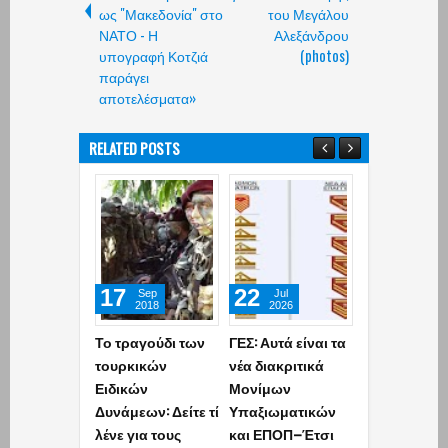
ως "Μακεδονία" στο
του Μεγάλου
ΝΑΤΟ - Η
Αλεξάνδρου
υπογραφή Κοτζιά
(photos)
παράγει
αποτελέσματα»
RELATED POSTS
17
22
18
Sep
Jul
Jul
2018
2026
2026
Το τραγούδι των
ΓΕΣ: Αυτά είναι τα
Κως:
τουρκικών
νέα διακριτικά
Κινηματογρ
Ειδικών
Μονίμων
σύλληψη τρ
Δυνάμεων: Δείτε τί
Υπαξιωματικών
Τούρκων με
λένε για τους
και ΕΠΟΠ–Έτσι
από καταδίω