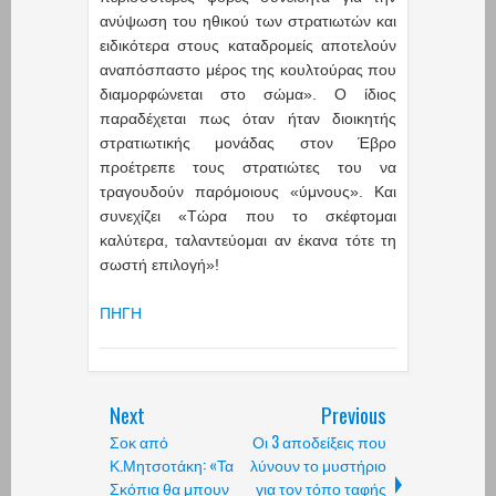
ανύψωση του ηθικού των στρατιωτών και
ειδικότερα στους καταδρομείς αποτελούν
αναπόσπαστο μέρος της κουλτούρας που
διαμορφώνεται στο σώμα». Ο ίδιος
παραδέχεται πως όταν ήταν διοικητής
στρατιωτικής μονάδας στον Έβρο
προέτρεπε τους στρατιώτες του να
τραγουδούν παρόμοιους «ύμνους». Και
συνεχίζει «Τώρα που το σκέφτομαι
καλύτερα, ταλαντεύομαι αν έκανα τότε τη
σωστή επιλογή»!
ΠΗΓΗ
Next
Previous
Σοκ από
Οι 3 αποδείξεις που
Κ.Μητσοτάκη: «Τα
λύνουν το μυστήριο
Σκόπια θα μπουν
για τον τόπο ταφής