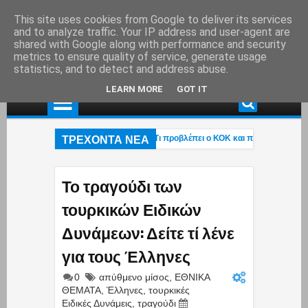
This site uses cookies from Google to deliver its services
and to analyze traffic. Your IP address and user-agent are
shared with Google along with performance and security
metrics to ensure quality of service, generate usage
statistics, and to detect and address abuse.
LEARN MORE
GOT IT
ΤΡΕΧΟΝΤΑ ΝΕΑ
οσπερνάμε περιπολικό στον δρόμο; – Τι προβλέπει ο ΚΟΚ και πότε μπορεί να γί
Χαλκιάς: Στάχτη το εξοχικό του ηθοποιού στο Πόρτο Γερμενό – Η ανάρτηση του γι
χεται η «επαγγελματική ασφάλιση»! – Η κυβέρνηση μετακυλά την ευθύνη στους 
Το τραγούδι των
τουρκικών Ειδικών
Δυνάμεων: Δείτε τί λένε
για τους Έλληνες
0
απύθμενο μίσος
,
ΕΘΝΙΚΑ
ΘΕΜΑΤΑ
,
Έλληνες
,
τουρκικές
Ειδικές Δυνάμεις
,
τραγούδι