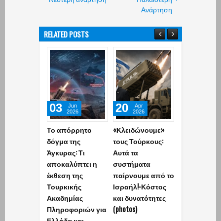
Ανάρτηση
RELATED POSTS
03
20
10
Jun
Apr
Apr
2026
2026
2026
Το απόρρητο
«Κλειδώνουμε»
Ανησυχία σ
δόγμα της
τους Τούρκους:
Τουρκία: Η
Άγκυρας: Τι
Αυτά τα
Ελλάδα και
αποκαλύπτει η
συστήματα
Ισραήλ
έκθεση της
παίρνουμε από το
υπογράφου
Τουρκικής
Ισραήλ!-Κόστος
τεράστια αμ
Ακαδημίας
και δυνατότητες
συμφωνία ύ
Πληροφοριών για
(photos)
757,84
Ελλάδα και
εκατομμυρί