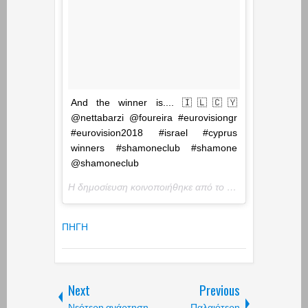
And the winner is.... 🇮🇱🇨🇾
@nettabarzi @foureira #eurovisiongr
#eurovision2018 #israel #cyprus
winners #shamoneclub #shamone
@shamoneclub
Η δημοσίευση κοινοποιήθηκε από το χρήστη
Sofia Vogia
ΠΗΓΗ
Next
Previous
Νεότερη ανάρτηση
Παλαιότερη