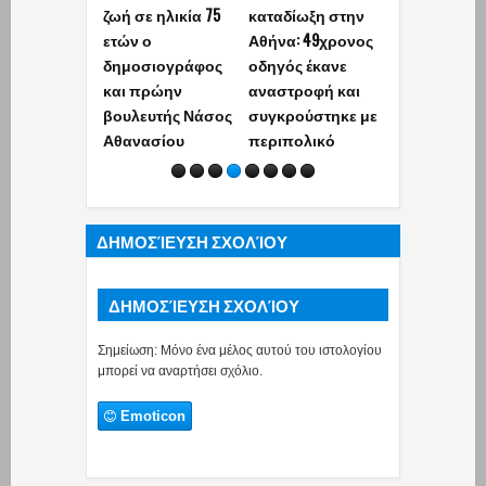
ζωή σε ηλικία 75
καταδίωξη στην
ήταν τα τελε
ετών ο
Αθήνα: 49χρονος
λόγια του
δημοσιογράφος
οδηγός έκανε
44χρονου
και πρώην
αναστροφή και
αστυνομικού
βουλευτής Νάσος
συγκρούστηκε με
βάλει τέλος 
Αθανασίου
περιπολικό
ζωή του
ΔΗΜΟΣΊΕΥΣΗ ΣΧΟΛΊΟΥ
ΔΗΜΟΣΊΕΥΣΗ ΣΧΟΛΊΟΥ
Σημείωση: Μόνο ένα μέλος αυτού του ιστολογίου
μπορεί να αναρτήσει σχόλιο.
Emoticon