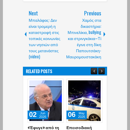
Next
Previous
Μπαλάφας: Δεν
Χαμός στα
είναι τρομερή η
δικαστήρια:
καταστροφή στις
Μπινελίκια, bullying
τοπικές κοινωνίες
και στρινγκάκια–Τί
των νησιών από
έγινε στη δίκη
τους μετανάστες
Παπουτσάκη-
(video)
Μαυρομουστακάκη
RELATED POSTS
02
06
05
Jun
May
May
2026
2026
2026
«Έφυγε» από τη
Επεισοδιακή
Καβάλα: Αυ