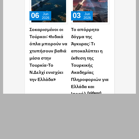
06
03
01
Jun
Jun
Jun
2026
2026
2026
Σοκαρισμένοι οι
Το απόρρητο
Τα πέντε νέα
Τούρκοι: «Ινδικά
δόγμα της
οπλικά
όπλα μπορούν να
Άγκυρας: Τι
συστήματα 
χτυπήσουν βαθιά
αποκαλύπτει η
αναμένει η
μέσα στην
έκθεση της
Ελλάδα το 2
Τουρκία-Το
Τουρκικής
Ν.Δελχί ενισχύει
Ακαδημίας
την Ελλάδα»
Πληροφοριών για
Ελλάδα και
Ισραήλ (videos)
POPULARS
COMMENTS
ARCHIVE