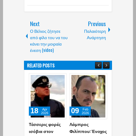
Next
Previous
Ο Βέλιος ζήτησε
Παλαιότερη
από φίλο του να του
Ανάρτηση
κάνει την μοιραία
ένεση (video)
RELATED POSTS
18
09
02
Apr
Feb
Dec
2026
2026
2024
Τέσσερις φορές
Λάμπρος
«Είμαι έκπλ
ισόβια στον
Φιλίππου: Ένοχος
από τις