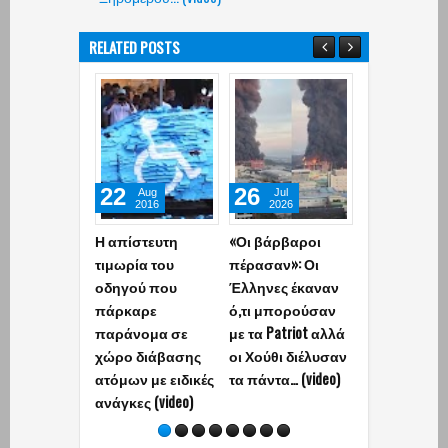
RELATED POSTS
22
26
13
Aug
Jul
Jul
2016
2026
2026
Η απίστευτη
«Οι βάρβαροι
Πέθανε ο
τιμωρία του
πέρασαν»: Οι
Νεοζηλανδό
οδηγού που
Έλληνες έκαναν
ηθοποιός Σα
πάρκαρε
ό,τι μπορούσαν
παράνομα σε
με τα Patriot αλλά
χώρο διάβασης
οι Χούθι διέλυσαν
ατόμων με ειδικές
τα πάντα… (video)
ανάγκες (video)