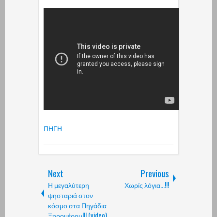
ΠΗΓΗ
Next
Previous
Η μεγαλύτερη
Χωρίς λόγια...!!!
ψησταριά στον
κόσμο στα Πηγάδια
Ξηρομέρου!!! (video)