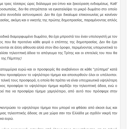
με τρεις τέσσερις ώρες διάλειμμα για ύπνο και ξεκούραση ενδιαμέσως. Καθ'
προσωπείας, δεν θα επιτρέπεται να εγκαταλείψει το μικρό δωμάτιο στο οποίο
έτα συνοδεία αστυνομικού. Δεν θα έχει δικαίωμα επικοινωνίας με κανέναν
ικασίας, ακόμη και ο νικητής της πρώτης δημοπρασίας, παραμένοντας απλός
ειδικά διαμορφωμένο δωμάτιο, θα έχει μπροστά του έναν υπολογιστή με τον
ος που θα προτείνει κάθε φορά ο επόπτης της δημοπρασίας. Δεν θα έχει
κονται σε άλλη αίθουσα αλλά στον ίδιο όροφο, περιμένοντας υπομονετικά το
αλίσει τηλεοτπική άδεια το απόγευμα της Τρίτης και οι επιτελείς του που θα
 της Πέμπτης!
α εκατομμύρια ευρώ και οι προσφορές θα ανεβαίνουν σε κάθε “χτύπημα” κατά
ες που προσφέρουν το υψηλότερο τίμημα και αποσυρθούν όλοι οι υπόλοιποι.
ν τελική τους προσφορά, η οποία θα πρέπει να είναι υποχρεωτικά υψηλότερη
ος προσφέρει το υψηλότερο τίμημα κερδίζει την τηλεοπτική άδεια, ενώ ο
ορεί πια να προσφέρει τίμημα χαμηλότερο, από αυτό που πρόσφερε στην
γκεντρώσει το υψηλότερο τίμημα που μπορεί να φθάσει από είκοσι έως και
ιας τηλεοπτικής άδειας σε μια χώρα σαν την Ελλάδα με σχεδόν νεκρή την
ρια ευρώ.