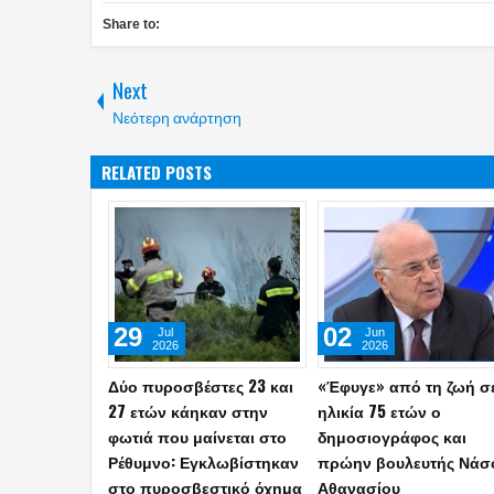
Share to:
Next
Νεότερη ανάρτηση
RELATED POSTS
01
28
Apr
Mar
2026
2026
Αμπελόκηποι: CEO
Τραγωδία με νεκρούς κ
γνωστής εταιρείας είχε τα
τραυματίες στην Εγνατ
κατσίκια και τις κότες σε
Οδό
ταράτσα 16ου ορόφου
(video)