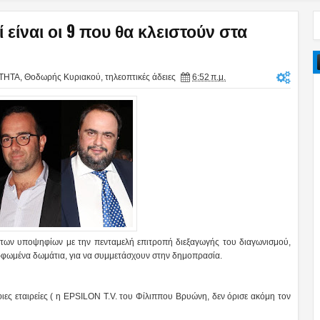
ί είναι οι 9 που θα κλειστούν στα
ΤΗΤΑ
,
Θοδωρής Κυριακού
,
τηλεοπτικές άδειες
6:52 π.μ.
των υποψηφίων με την πενταμελή επιτροπή διεξαγωγής του διαγωνισμού,
ρφωμένα δωμάτια, για να συμμετάσχουν στην δημοπρασία.
ες εταιρείες ( η EPSILON T.V. του Φίλιππου Βρυώνη, δεν όρισε ακόμη τον