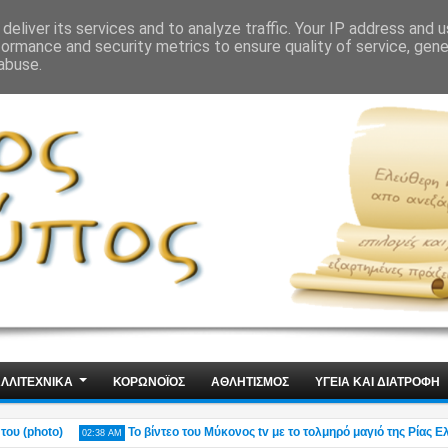
ΙΣ
ΤΕΧΝΟΛΟΓΙΑ
ΧΩΡΙΣ ΛΟΓΙΑ
deliver its services and to analyze traffic. Your IP address and 
formance and security metrics to ensure quality of service, gen
abuse.
ΛΛΙΤΕΧΝΙΚΑ
ΚΟΡΩΝΟΪΟΣ
ΑΘΛΗΤΙΣΜΟΣ
ΥΓΕΙΑ ΚΑΙ ΔΙΑΤΡΟΦΗ
photo)
Το βίντεο του Μύκονος tv με το τολμηρό μαγιό της Ρίας Ελληνίδ
02:38 AM