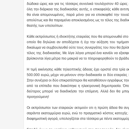
δώδεκα ώρες και για τις τέσσερις συνολικά τουλάχιστον 40 ώρες 
όλη την διάρκεια της διαδικασίας αυτής, ο επικεφαλής κάθε αντι
θα είναι απομονωμένος, παρά μόνο για να επισκεφθεί την τουαλ
απολύτως και θα παραμείνει αποκλεισμένος ως το τέλος της διαδ
θεατής των υπολοίπων.
Κάθε εκπρόσωπος ή ιδιοκτήτης εταιρείας που θα απομονωθεί στο 
οποίο θα δηλώνει αν αποδέχεται ή όχι την αύξηση του τιμήματ
δικαίωμα να συμβουλευθεί ούτε τους συνεργάτες του που θα βρίσ
τέλος της διαδικασίας. Με λίγα λόγια μπορεί ένα κανάλι να εξασφ
βρίσκονται λίγα μέτρα πιο μακριά να το πληροφορηθούν το βράδυ
Η τιμή εκκίνησης κάθε τηλεοπτικής άδειας έχει οριστεί στα τρί
500.000 ευρώ, μέχρι να μείνουν στην διαδικασία οι δύο εταιρεί
Στην συνέχεια οι δύο επικρατέστεροι θα καταθέσουν εγγράφως τη
από τα επίπεδα που διακόπηκε η ηλεκτρονική δημοπρασία. Όποι
δεύτερος μπορεί να διεκδικήσει την επόμενη. Αλλά δεν θα μπ
προηγούμενη!
Οι εκπρόσωποι των εταιρειών εκτιμούν οτι η πρώτη άδεια θα συ
σαράντα εκατομμύρια ευρώ, ενώ το πραγματικό κόστος κατοχής μ
διαφημιστική αγορά, υπολογίζεται στα τέσσερα με πέντε εκατομμύ