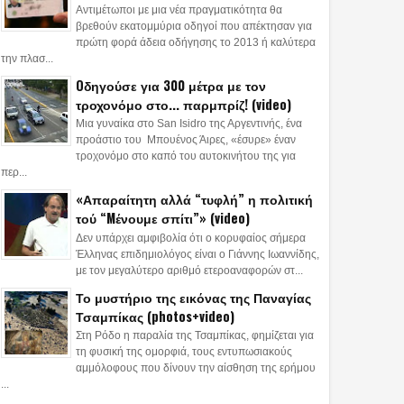
Αντιμέτωποι με μια νέα πραγματικότητα θα
βρεθούν εκατομμύρια οδηγοί που απέκτησαν για
πρώτη φορά άδεια οδήγησης το 2013 ή καλύτερα
την πλασ...
Oδηγούσε για 300 μέτρα με τον
τροχονόμο στο... παρμπρίζ! (video)
Μια γυναίκα στο San Isidro της Αργεντινής, ένα
προάστιο του Μπουένος Άιρες, «έσυρε» έναν
τροχονόμο στο καπό του αυτοκινήτου της για
περ...
«Απαραίτητη αλλά “τυφλή” η πολιτική
τού “Mένουμε σπίτι”» (video)
Δεν υπάρχει αμφιβολία ότι ο κορυφαίος σήμερα
Έλληνας επιδημιολόγος είναι ο Γιάννης Ιωαννίδης,
με τον μεγαλύτερο αριθμό ετεροαναφορών στ...
Το μυστήριο της εικόνας της Παναγίας
Τσαμπίκας (photos+video)
Στη Ρόδο η παραλία της Τσαμπίκας, φημίζεται για
τη φυσική της ομορφιά, τους εντυπωσιακούς
αμμόλοφους που δίνουν την αίσθηση της ερήμου
...