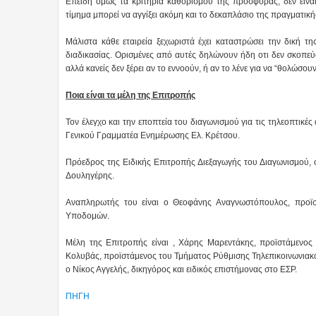
Επειδή όμως τα κριτήρια καθορισμού της προσφοράς, δεν είναι 
τίμημα μπορεί να αγγίξει ακόμη και το δεκαπλάσιο της πραγματική
Μάλιστα κάθε εταιρεία ξεχωριστά έχει καταστρώσει την δική τη
διαδικασίας. Ορισμένες από αυτές δηλώνουν ήδη οτι δεν σκοπε
αλλά κανείς δεν ξέρει αν το εννοούν, ή αν το λένε για να “θολώσουν
Ποια είναι τα μέλη της Επιτροπής
Τον έλεγχο και την εποπτεία του διαγωνισμού για τις τηλεοπτικέ
Γενικού Γραμματέα Ενημέρωσης Ελ. Κρέτσου.
Πρόεδρος της Ειδικής Επιτροπής Διεξαγωγής του Διαγωνισμού, 
Δουληγέρης.
Αναπληρωτής του είναι ο Θεοφάνης Αναγνωστόπουλος, προϊσ
Υποδομών.
Μέλη της Επιτροπής είναι , Χάρης Μαρεντάκης, προϊστάμενο
Κολυβάς, προϊστάμενος του Τμήματος Ρύθμισης Τηλεπικοινωνιακώ
ο Νίκος Αγγελής, δικηγόρος και ειδικός επιστήμονας στο ΕΣΡ.
ΠΗΓΗ