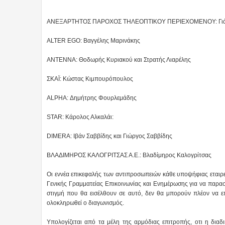
ΑΝΕΞΑΡΤΗΤΟΣ ΠΑΡΟΧΟΣ ΤΗΛΕΟΠΤΙΚΟΥ ΠΕΡΙΕΧΟΜΕΝΟΥ: Γιάννη
ALTER EGO: Βαγγέλης Μαρινάκης
ΑΝΤΕΝΝΑ: Θοδωρής Κυριακού και Στρατής Λιαρέλης
ΣΚΑΪ: Κώστας Κιμπουρόπουλος
ALPHA: Δημήτρης Φουρλεμάδης
STAR: Κάρολος Αλκαλάι:
DIMERA: Ιβάν Σαββίδης και Γιώργος Σαββίδης
ΒΛΑΔΙΜΗΡΟΣ ΚΑΛΟΓΡΙΤΣΑΣ Α.Ε.: Βλαδίμηρος Καλογρίτσας
Οι εννέα επικεφαλής των αντιπροσωπειών κάθε υποψήφιας εταιρεί
Γενικής Γραμματείας Επικοινωνίας και Ενημέρωσης για να παρασ
στιγμή που θα εισέλθουν σε αυτό, δεν θα μπορούν πλέον να 
ολοκληρωθεί ο διαγωνισμός.
Υπολογίζεται από τα μέλη της αρμόδιας επιτροπής, οτι η διαδ