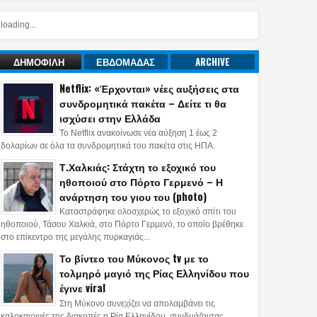
loading...
ΔΗΜΟΦΙΛΗ
ΕΒΔΟΜΑΔΑΣ
ARCHIVE
Netflix: «Έρχονται» νέες αυξήσεις στα
συνδρομητικά πακέτα – Δείτε τι θα
ισχύσει στην Ελλάδα
Το Netflix ανακοίνωσε νέα αύξηση 1 έως 2
δολαρίων σε όλα τα συνδρομητικά του πακέτα στις ΗΠΑ.
Τ.Χαλκιάς: Στάχτη το εξοχικό του
ηθοποιού στο Πόρτο Γερμενό – Η
ανάρτηση του γιου του (photo)
Καταστράφηκε ολοσχερώς το εξοχικό σπίτι του
ηθοποιού, Τάσου Χαλκιά, στο Πόρτο Γερμενό, το οποίο βρέθηκε
στο επίκεντρο της μεγάλης πυρκαγιάς...
Το βίντεο του Μύκονος tv με το
τολμηρό μαγιό της Ρίας Ελληνίδου που
έγινε viral
Στη Μύκονο συνεχίζει να απολαμβάνει τις
καλοκαιρινές της διακοπές η Ρία Ελληνίδου, συνδυάζοντας