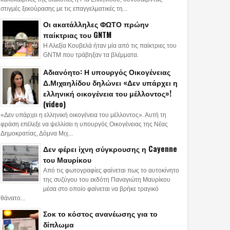
στιγμές ξεκούρασης με τις επαγγελματικές τη...
Οι ακατάλληλες ΦΩΤΟ πρώην
παίκτριας του GNTM
Η Αλεξία Κουβελά ήταν μία από τις παίκτριες του
GNTM που τράβηξαν τα βλέμματα.
Αδιανόητο: Η υπουργός Οικογένειας
Δ.Μιχαηλίδου δηλώνει «Δεν υπάρχει η
ελληνική οικογένεια του μέλλοντος»!
(video)
«Δεν υπάρχει η ελληνική οικογένεια του μέλλοντος». Αυτή τη
φράση επέλεξε να ψελλίσει η υπουργός Οικογένειας της Νέας
Δημοκρατίας, Δόμνα Μιχ...
Δεν φέρει ίχνη σύγκρουσης η Cayenne
του Μαυρίκου
Από τις φωτογραφίες φαίνεται πως το αυτοκίνητο
της συζύγου του εκδότη Παναγιώτη Μαυρίκου
μέσα στο οποίο φαίνεται να βρήκε τραγικό
θάνατο...
Σοκ το κόστος ανανέωσης για το
δίπλωμα