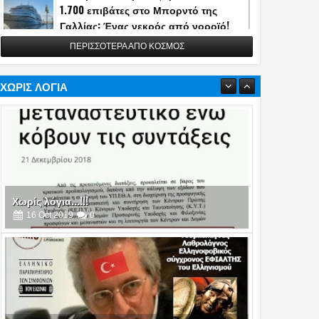
1.700 επιβάτες στο Μπορντό της
os)
Γαλλίας: Ένας νεκρός από νοροϊό!
13
May
2026
0
ΠΕΡΙΣΣΟΤΕΡΑ ΑΠΟ ΚΟΣΜΟΣ
Η Τουρκία αποκάλυψε την κατασκευή
του διηπειρωτικού πυραύλου
Yildirimhan ακτίνας δράσης 6.000 χλμ.!
ΧΩΡΙΣ ΛΟΓΙΑ
(video)
06
May
2026
0
Πυρά στο δείπνο ανταποκριτών του
Λευκού Οίκου - Απομακρύνθηκε ο
Τραμπ
26
Apr
2026
0
Χωρίς λόγια...!!!
16
Oct
2019
0