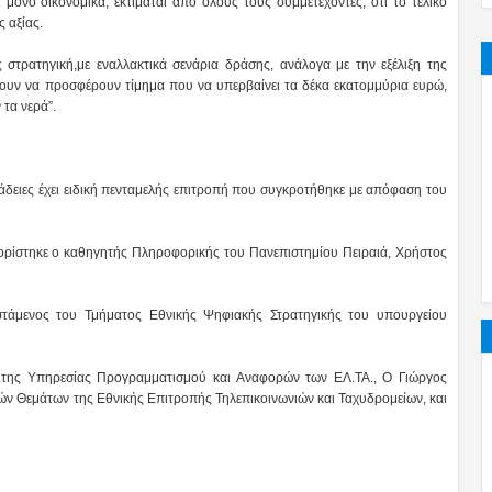
μόνο οικονομικά, εκτιμάται από όλους τους συμμετέχοντες, οτι το τελικό
ς αξίας.
ς στρατηγική,με εναλλακτικά σενάρια δράσης, ανάλογα με την εξέλιξη της
ύουν να προσφέρουν τίμημα που να υπερβαίνει τα δέκα εκατομμύρια ευρώ,
 τα νερά”.
ς άδειες έχει ειδική πενταμελής επιτροπή που συγκροτήθηκε με απόφαση του
ορίστηκε ο καθηγητής Πληροφορικής του Πανεπιστημίου Πειραιά, Χρήστος
τάμενος του Τμήματος Εθνικής Ψηφιακής Στρατηγικής του υπουργείου
ς της Υπηρεσίας Προγραμματισμού και Αναφορών των ΕΛ.ΤΑ., Ο Γιώργος
ν Θεμάτων της Εθνικής Επιτροπής Τηλεπικοινωνιών και Ταχυδρομείων, και