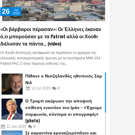
26
Jul
2026
«Οι βάρβαροι πέρασαν»: Οι Έλληνες έκαναν
ό,τι μπορούσαν με τα Patriot αλλά οι Χούθι
διέλυσαν τα πάντα… (video)
Οι Χούθι δυστυχώς κατάφεραν να περάσουν το φράγμα της
ελληνικής αντιαεροπορικής άμυνας με τα συστήματα MIM-104
Patriot PAC-2 στην περιοχή ευθύνης της...
Πέθανε ο Νεοζηλανδός ηθοποιός Σαμ
Νιλ
13
Jul
2026
0
02
06
Jul
Jun
May
2026
2026
2026
Ο Τραμπ ακύρωσε την αποψινή
πυροσβέστες 23 και
«Έφυγε» από τη ζωή σε
Επεισοδιακή κ
επίθεση εναντίον του Ιράν - «Έχουμε
τών κάηκαν στην
ηλικία 75 ετών ο
στην Αθήνα: 4
συμφωνία, σύντομα οι υπογραφές»
 που μαίνεται στο
δημοσιογράφος και
οδηγός έκανε 
(photo)
μνο: Εγκλωβίστηκαν
πρώην βουλευτής Νάσος
και συγκρούστ
11
Jun
2026
0
Σε καραντίνα κρουαζιερόπλοιο και
πυροσβεστικό όχημα
Αθανασίου
περιπολικό