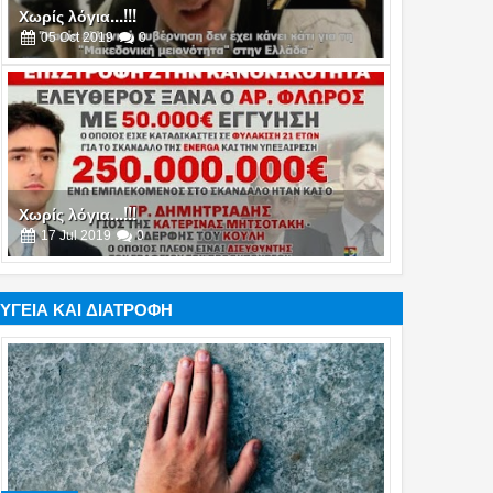
Χωρίς λόγια...!!!
05
Oct
2019
0
Χωρίς λόγια...!!!
17
Jul
2019
0
ΥΓΕΙΑ ΚΑΙ ΔΙΑΤΡΟΦΗ
Χωρίς λόγια...!!!
16
Jul
2019
0