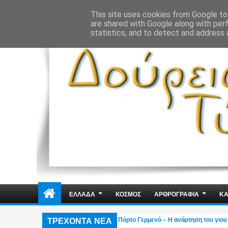
ΔΗΜΟΣΙΑ ΤΑΞΗ
ΕΓΚΛΗΜΑΤΙΚΟΤΗΤΑ
ΦΑΚΕΛΩΜΑΤΑ
ΑΠΟΨΕ
This site uses cookies from Google to 
are shared with Google along with per
statistics, and to detect and address 
ΕΛΛΑΔΑ
ΚΟΣΜΟΣ
ΑΡΘΡΟΓΡΑΦΙΑ
ΚΑ
ΤΡΕΧΟΝΤΑ ΝΕΑ
 Στάχτη το εξοχικό του ηθοποιού στο Πόρτο Γερμενό – Η ανάρτηση του γιου του (