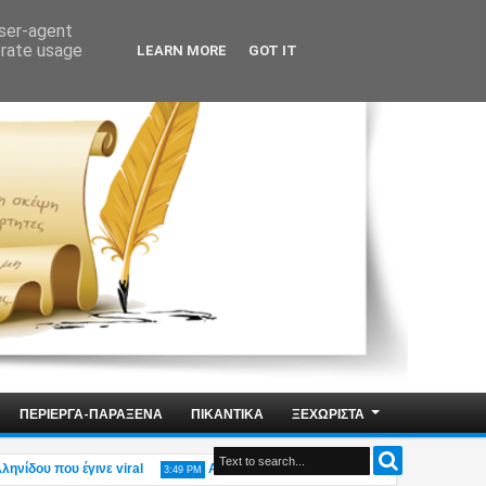
user-agent
erate usage
LEARN MORE
GOT IT
ΠΕΡΙΕΡΓΑ-ΠΑΡΑΞΕΝΑ
ΠΙΚΑΝΤΙΚΑ
ΞΕΧΩΡΙΣΤΑ
ου που έγινε viral
Αδιανόητο: Η υπουργός Οικογένειας Δ.Μιχαηλίδου 
3:49 PM