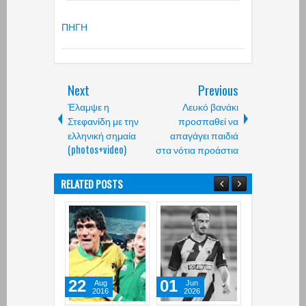
ΠΗΓΗ
Next
Previous
Έλαμψε η
Λευκό βανάκι
Στεφανίδη με την
προσπαθεί να
ελληνική σημαία
απαγάγει παιδιά
(photos+video)
στα νότια προάστια
RELATED POSTS
22
01
28
Aug
Jun
May
2016
2026
2026