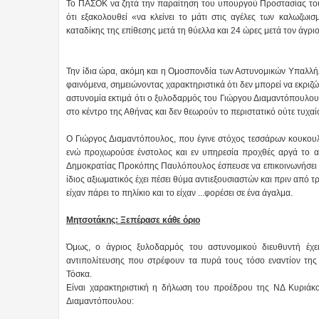
Το ΠΑΣΟΚ να ζητά την παραίτηση του υπουργού Προστασίας του 
ότι εξακολουθεί «να κλείνει το μάτι στις αγέλες των καλωζω
καταδίκης της επίθεσης μετά τη θύελλα και 24 ώρες μετά τον άγρ
Την ίδια ώρα, ακόμη και η Ομοσπονδία των Αστυνομικών Υπαλλήλω
φαινόμενα, σημειώνοντας χαρακτηριστικά ότι δεν μπορεί να εκριζώ
αστυνομία εκτιμά ότι ο ξυλοδαρμός του Γιώργου Διαμαντόπουλο
στο κέντρο της Αθήνας και δεν θεωρούν το περιστατικό ούτε τυχα
Ο Γιώργος Διαμαντόπουλος, που έγινε στόχος τεσσάρων κουκο
ενώ προχωρούσε ένστολος και εν υπηρεσία προχθές αργά το α
Δημοκρατίας Προκόπης Παυλόπουλος έσπευσε να επικοινωνήσει τηλ
ίδιος αξιωματικός έχει πέσει θύμα αντιεξουσιαστών και πριν από 
είχαν πάρει το πηλίκιο και το είχαν ...φορέσει σε ένα άγαλμα.
Μητσοτάκης: Ξεπέρασε κάθε όριο
Όμως, ο άγριος ξυλοδαρμός του αστυνομικού διευθυντή έχ
αντιπολίτευσης που στρέφουν τα πυρά τους τόσο εναντίον τη
Τόσκα.
Είναι χαρακτηριστική η δήλωση του προέδρου της ΝΔ Κυριάκ
Διαμαντόπουλου: