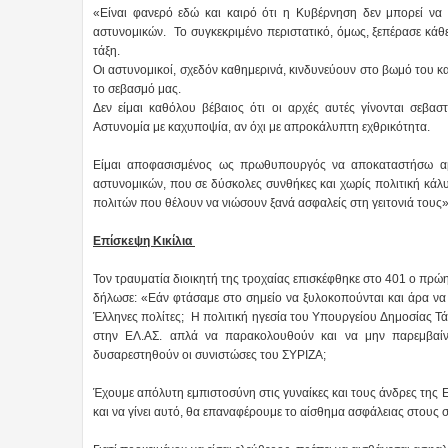
«Είναι φανερό εδώ και καιρό ότι η Κυβέρνηση δεν μπορεί να 
αστυνομικών. Το συγκεκριμένο περιστατικό, όμως, ξεπέρασε κάθε
τάξη.
Οι αστυνομικοί, σχεδόν καθημερινά, κινδυνεύουν στο βωμό του κα
το σεβασμό μας.
Δεν είμαι καθόλου βέβαιος ότι οι αρχές αυτές γίνονται σεβα
Αστυνομία με καχυποψία, αν όχι με απροκάλυπτη εχθρικότητα.
Είμαι αποφασισμένος ως πρωθυπουργός να αποκαταστήσω αμ
αστυνομικών, που σε δύσκολες συνθήκες και χωρίς πολιτική κάλυ
πολιτών που θέλουν να νιώσουν ξανά ασφαλείς στη γειτονιά τους»
Επίσκεψη Κικίλια
Τον τραυματία διοικητή της τροχαίας επισκέφθηκε στο 401 ο πρώ
δήλωσε: «Εάν φτάσαμε στο σημείο να ξυλοκοπούνται και άρα να κ
Έλληνες πολίτες; Η πολιτική ηγεσία του Υπουργείου Δημοσίας Τά
στην ΕΛ.ΑΣ. απλά να παρακολουθούν και να μην παρεμβαίν
δυσαρεστηθούν οι συνιστώσες του ΣΥΡΙΖΑ;
Έχουμε απόλυτη εμπιστοσύνη στις γυναίκες και τους άνδρες της 
και να γίνει αυτό, θα επαναφέρουμε το αίσθημα ασφάλειας στους 