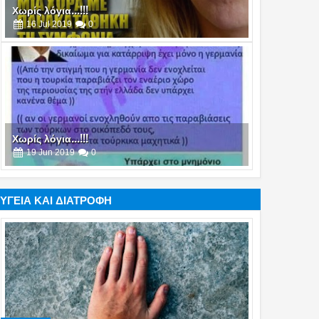
Χωρίς λόγια...!!!
19
Jun
2019
0
Χωρίς λόγια...!!!
25
Apr
2019
0
ΥΓΕΙΑ ΚΑΙ ΔΙΑΤΡΟΦΗ
Χωρίς λόγια...!!!
21
Mar
2019
0