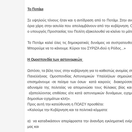
Το Ποτάμι
Σε υψηλούς τόνους ήταν και η αντίδραση από το Ποτάμι. Στην α
όρια χάρη στην ασυλία που απολαμβάνουν από την κυβέρνηση. Ο δ
ο υπουργός Προστασίας του Πολίτη εξακολουθεί να κλείνει το μάτ
Το Ποτάμι καλεί όλες τις δημοκρατικές δυνάμεις να συστρατευθο
Μπορούμε να το κάνουμε. Κύριοι του ΣΥΡΙΖΑ ιδού η Ρόδος...»
Η Ομοσπονδία των αστυνομικών
Ωστόσο, τα βέλη τους στην κυβέρνηση για το καθεστώς ανομίας σ
Πανελλήνιας Ομοσπονδίας Αστυνομικών Υπαλλήλων σημειώνετ
επισημάνουμε -σε πείσμα των όσων κατά καιρούς διακηρύσσ
αδυναμία της πολιτείας να απομονώσει τους θύλακες βίας 
εξαπολύοντας επιθέσεις είτε κατά αστυνομικών δυνάμεων, οχημ
δημοσίων οχημάτων κλπ)».
Προς αυτή την κατεύθυνση η ΠΟΑΣΥ προσθέτει:
«Καλούμε την Κυβέρνηση και τα πολιτικά κόμματα:
α) να καταδικάσουν απερίφραστα την άνανδρη εγκληματική ενέρ
μας και