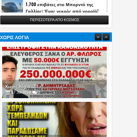
1.700 επιβάτες στο Μπορντό της
Γαλλίας: Ένας νεκρός από νοροϊό!
13
May
2026
0
ΠΕΡΙΣΣΟΤΕΡΑ ΑΠΟ ΚΟΣΜΟΣ
Η Τουρκία αποκάλυψε την κατασκευή
του διηπειρωτικού πυραύλου
Yildirimhan ακτίνας δράσης 6.000 χλμ.!
ΧΩΡΙΣ ΛΟΓΙΑ
(video)
06
May
2026
0
Πυρά στο δείπνο ανταποκριτών του
Λευκού Οίκου - Απομακρύνθηκε ο
Τραμπ
26
Apr
2026
0
Χωρίς λόγια...!!!
16
Jul
2019
0