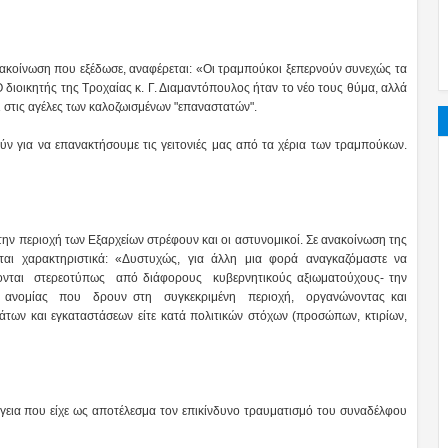
νακοίνωση που εξέδωσε, αναφέρεται: «Οι τραμπούκοι ξεπερνούν συνεχώς τα
ιοικητής της Τροχαίας κ. Γ. Διαμαντόπουλος ήταν το νέο τους θύμα, αλλά
ι στις αγέλες των καλοζωισμένων "επαναστατών".
ύν για να επανακτήσουμε τις γειτονιές μας από τα χέρια των τραμπούκων.
την περιοχή των Εξαρχείων στρέφουν και οι αστυνομικοί. Σε ανακοίνωση της
αι χαρακτηριστικά: «Δυστυχώς, για άλλη μια φορά αναγκαζόμαστε να
ονται στερεοτύπως από διάφορους κυβερνητικούς αξιωματούχους- την
και ανομίας που δρουν στη συγκεκριμένη περιοχή, οργανώνοντας και
άτων και εγκαταστάσεων είτε κατά πολιτικών στόχων (προσώπων, κτιρίων,
γεια που είχε ως αποτέλεσμα τον επικίνδυνο τραυματισμό του συναδέλφου