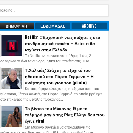
loading...
ΔΗΜΟΦΙΛΗ
ΕΒΔΟΜΑΔΑΣ
ARCHIVE
Netflix: «Έρχονται» νέες αυξήσεις στα
συνδρομητικά πακέτα – Δείτε τι θα
ισχύσει στην Ελλάδα
Το Netflix ανακοίνωσε νέα αύξηση 1 έως 2
δολαρίων σε όλα τα συνδρομητικά του πακέτα στις ΗΠΑ.
Τ.Χαλκιάς: Στάχτη το εξοχικό του
ηθοποιού στο Πόρτο Γερμενό – Η
ανάρτηση του γιου του (photo)
Καταστράφηκε ολοσχερώς το εξοχικό σπίτι του
ηθοποιού, Τάσου Χαλκιά, στο Πόρτο Γερμενό, το οποίο βρέθηκε
στο επίκεντρο της μεγάλης πυρκαγιάς...
Το βίντεο του Μύκονος tv με το
τολμηρό μαγιό της Ρίας Ελληνίδου που
έγινε viral
Στη Μύκονο συνεχίζει να απολαμβάνει τις
καλοκαιρινές της διακοπές η Ρία Ελληνίδου, συνδυάζοντας