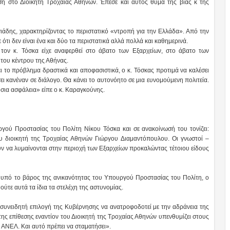
ση στο Διοικητή Τροχαίας Αθηνών. Έπεσε και αυτός θύμα της βίας κ της
ιάδης, χαρακτηρίζοντας το περιστατικό «ντροπή για την Ελλάδα». Από την
 δεν είναι ένα και δύο τα περιστατικά αλλά πολλά και καθημερινά.
τον κ. Τόσκα είχε αναφερθεί στο άβατο των Εξαρχείων, στο άβατο των
ο του κέντρου της Αθήνας.
σει το πρόβλημα δραστικά και αποφασιστικά, ο κ. Τόσκας προτιμά να καλέσει
ει κανέναν σε διάλογο. Θα κάνει το αυτονόητο σε μια ευνομούμενη πολιτεία.
όσια ασφάλεια» είπε ο κ. Καραγκούνης.
ού Προστασίας του Πολίτη Νίκου Τόσκα και σε ανακοίνωσή του τονίζει:
υ διοικητή της Τροχαίας Αθηνών Γιώργου Διαμαντόπουλου. Οι γνωστοί –
ν να λυμαίνονται στην περιοχή των Εξαρχείων προκαλώντας τέτοιου είδους
 υπό το βάρος της ανικανότητας του Υπουργού Προστασίας του Πολίτη, ο
ούτε αυτά τα ίδια τα στελέχη της αστυνομίας.
 συνειδητή επιλογή της Κυβέρνησης να ανατροφοδοτεί με την αδράνεια της
της επίθεσης εναντίον του Διοικητή της Τροχαίας Αθηνών υπενθυμίζει στους
– ΑΝΕΛ. Και αυτό πρέπει να σταματήσει».