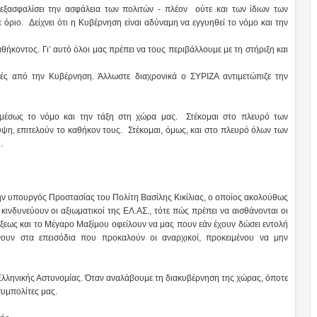
εξασφαλίσει την ασφάλεια των πολιτών - πλέον ούτε και των ίδιων των
 όριο. Δείχνει ότι η Κυβέρνηση είναι αδύναμη να εγγυηθεί το νόμο και την
θήκοντος. Γι’ αυτό όλοι μας πρέπει να τους περιβάλλουμε με τη στήριξη και
στές από την Κυβέρνηση. Άλλωστε διαχρονικά ο ΣΥΡΙΖΑ αντιμετώπιζε την
έσως το νόμο και την τάξη στη χώρα μας. Στέκομαι στο πλευρό των
ψη, επιτελούν το καθήκον τους. Στέκομαι, όμως, και στο πλευρό όλων των
.
ην υπουργός Προστασίας του Πολίτη Βασίλης Κικίλιας, ο οποίος ακολούθως
ινδυνεύουν οι αξιωματικοί της ΕΛ.ΑΣ., τότε πώς πρέπει να αισθάνονται οι
ξεως και το Μέγαρο Μαξίμου οφείλουν να μας πουν εάν έχουν δώσει εντολή
ουν στα επεισόδια που προκαλούν οι αναρχικοί, προκειμένου να μην
Ελληνικής Αστυνομίας. Όταν αναλάβουμε τη διακυβέρνηση της χώρας, όποτε
συμπολίτες μας.