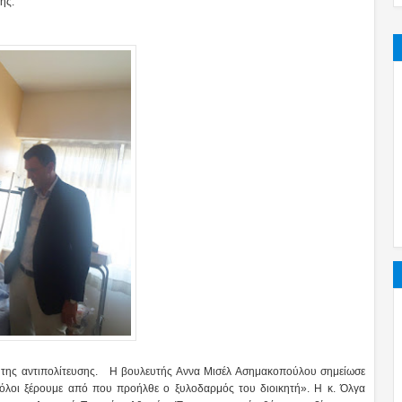
λής.
χη της αντιπολίτευσης. Η βουλευτής Αννα Μισέλ Ασημακοπούλου σημείωσε
 «όλοι ξέρουμε από που προήλθε ο ξυλοδαρμός του διοικητή». Η κ. Όλγα