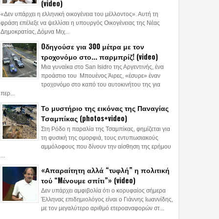
(video)
«Δεν υπάρχει η ελληνική οικογένεια του μέλλοντος». Αυτή τη
φράση επέλεξε να ψελλίσει η υπουργός Οικογένειας της Νέας
Δημοκρατίας, Δόμνα Μιχ...
Oδηγούσε για 300 μέτρα με τον
τροχονόμο στο... παρμπρίζ! (video)
Μια γυναίκα στο San Isidro της Αργεντινής, ένα
προάστιο του Μπουένος Άιρες, «έσυρε» έναν
τροχονόμο στο καπό του αυτοκινήτου της για
περ...
Το μυστήριο της εικόνας της Παναγίας
Τσαμπίκας (photos+video)
Στη Ρόδο η παραλία της Τσαμπίκας, φημίζεται για
τη φυσική της ομορφιά, τους εντυπωσιακούς
αμμόλοφους που δίνουν την αίσθηση της ερήμου
...
«Απαραίτητη αλλά “τυφλή” η πολιτική
τού “Mένουμε σπίτι”» (video)
Δεν υπάρχει αμφιβολία ότι ο κορυφαίος σήμερα
Έλληνας επιδημιολόγος είναι ο Γιάννης Ιωαννίδης,
με τον μεγαλύτερο αριθμό ετεροαναφορών στ...