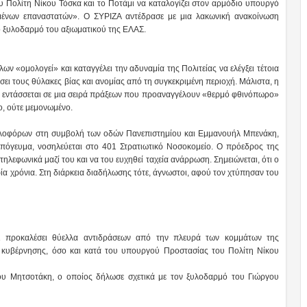
Πολίτη Νίκου Τόσκα και το Ποτάμι να καταλογίζει στον αρμόδιο υπουργό
ισμένων επαναστατών». Ο ΣΥΡΙΖΑ αντέδρασε με μια λακωνική ανακοίνωση
ιο ξυλοδαρμό του αξιωματικού της ΕΛΑΣ.
ν «ομολογεί» και καταγγέλει την αδυναμία της Πολιτείας να ελέγξει τέτοια
σει τους θύλακες βίας και ανομίας από τη συγκεκριμένη περιοχή. Μάλιστα, η
υ εντάσσεται σε μια σειρά πράξεων που προαναγγέλουν «θερμό φθινόπωρο»
ίο, ούτε μεμονωμένο.
υλοφόρων στη συμβολή των οδών Πανεπιστημίου και Εμμανουήλ Μπενάκη,
πόγευμα, νοσηλεύεται στο 401 Στρατιωτικό Νοσοκομείο. Ο πρόεδρος της
εφωνικά μαζί του και να του ευχηθεί ταχεία ανάρρωση. Σημειώνεται, ότι ο
τρία χρόνια. Στη διάρκεια διαδήλωσης τότε, άγνωστοι, αφού τον χτύπησαν του
ει προκαλέσει θύελλα αντιδράσεων από την πλευρά των κομμάτων της
ς κυβέρνησης, όσο και κατά του υπουργού Προστασίας του Πολίτη Νίκου
ου Μητσοτάκη, ο οποίος δήλωσε σχετικά με τον ξυλοδαρμό του Γιώργου