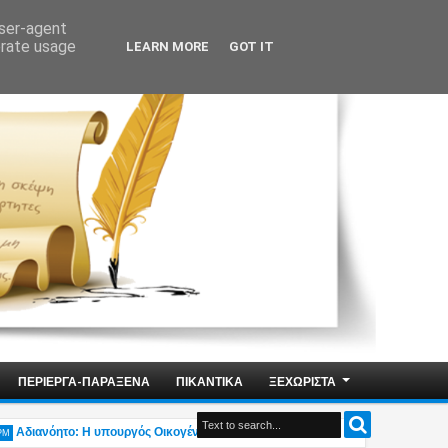
user-agent
erate usage
LEARN MORE
GOT IT
ΠΕΡΙΕΡΓΑ-ΠΑΡΑΞΕΝΑ
ΠΙΚΑΝΤΙΚΑ
ΞΕΧΩΡΙΣΤΑ
ιανόητο: Η υπουργός Οικογένειας Δ.Μιχαηλίδου δηλώνει «Δεν υπάρχει η ελληνικ