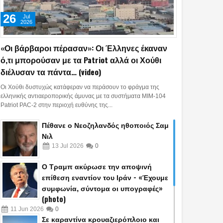
26
Jul
2026
«Οι βάρβαροι πέρασαν»: Οι Έλληνες έκαναν
ό,τι μπορούσαν με τα Patriot αλλά οι Χούθι
διέλυσαν τα πάντα… (video)
Οι Χούθι δυστυχώς κατάφεραν να περάσουν το φράγμα της
ελληνικής αντιαεροπορικής άμυνας με τα συστήματα MIM-104
Patriot PAC-2 στην περιοχή ευθύνης της...
Πέθανε ο Νεοζηλανδός ηθοποιός Σαμ
Νιλ
13
Jul
2026
0
Ο Τραμπ ακύρωσε την αποψινή
επίθεση εναντίον του Ιράν - «Έχουμε
συμφωνία, σύντομα οι υπογραφές»
(photo)
11
Jun
2026
0
Σε καραντίνα κρουαζιερόπλοιο και