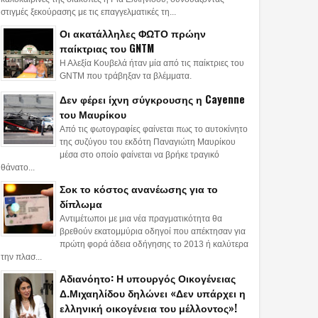
στιγμές ξεκούρασης με τις επαγγελματικές τη...
Οι ακατάλληλες ΦΩΤΟ πρώην
παίκτριας του GNTM
Η Αλεξία Κουβελά ήταν μία από τις παίκτριες του
GNTM που τράβηξαν τα βλέμματα.
Δεν φέρει ίχνη σύγκρουσης η Cayenne
του Μαυρίκου
Από τις φωτογραφίες φαίνεται πως το αυτοκίνητο
της συζύγου του εκδότη Παναγιώτη Μαυρίκου
μέσα στο οποίο φαίνεται να βρήκε τραγικό
θάνατο...
Σοκ το κόστος ανανέωσης για το
δίπλωμα
Αντιμέτωποι με μια νέα πραγματικότητα θα
βρεθούν εκατομμύρια οδηγοί που απέκτησαν για
πρώτη φορά άδεια οδήγησης το 2013 ή καλύτερα
την πλασ...
Αδιανόητο: Η υπουργός Οικογένειας
Δ.Μιχαηλίδου δηλώνει «Δεν υπάρχει η
ελληνική οικογένεια του μέλλοντος»!