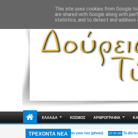
ΔΗΜΟΣΙΑ ΤΑΞΗ
ΕΓΚΛΗΜΑΤΙΚΟΤΗΤΑ
ΦΑΚΕΛΩΜΑΤΑ
ΑΠΟΨΕ
This site uses cookies from Google to 
are shared with Google along with per
statistics, and to detect and address 
ΕΛΛΑΔΑ
ΚΟΣΜΟΣ
ΑΡΘΡΟΓΡΑΦΙΑ
ΚΑ
ΤΡΕΧΟΝΤΑ ΝΕΑ
ύ στο Πόρτο Γερμενό – Η ανάρτηση του γιου του (photo)
Το βίντεο του
02:38 AM