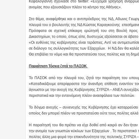
Κεφαλογιάννη σχολίασε στο twitter: «Εύχομαι γρήγορη ανάρρω
ανομίας που εξουσιάζουν πλέον το κέντρο της Αθήνας».
Στο θέμα, αναφέρθηκε και ο αντιπρόεδρος της ΝΔ, Αδωνις Γεωργ
πλευρά του ο βουλευτής της ΝΔ Κώστας Καραγκούνης επεσήμανε ότι
Πρόσφατα σε σχετική επίκαιρη ερώτησή του στη Βουλή προς 
Δικαστηρίων, το οποίο, όπως είπε, δυστυχώς εξελίσσεται σε άβατ
«Οι ευθύνες της κυβέρνησης είναι τεράστιες. Αντί να αντιμετωπί
σε διάλογο τις συλλογικότητες των Εξαρχείων. Η ΝΔ δεν θα καλέσ
Θα επιβάλει το νόμο και θα προστατεύσει τους πολίτες και τη δημ
Παραίτηση Τόσκα ζητά το ΠΑΣΟΚ
Το ΠΑΣΟΚ από την πλευρά του, ζητά την παραίτηση του υπουργ
«Καταδικάζουμε απερίφραστα την άνανδρη επίθεση εναντίον το
άγνωστοι με την ανοχή της Κυβέρνησης ΣΥΡΙΖΑ – ΑΝΕΛ συνεχίζου
περιστατικά και την εντεινόμενη πλέον ανασφάλεια των πολιτών.
Το δόγμα ανοχής – συνενοχής της Κυβέρνησης έχει καταρρεύσει
οποίος δεν μπορεί πλέον να προστατεύσει ούτε τους πολίτες αλλά 
Η παραίτησή του θα πρέπει να είχε δοθεί από καιρό αν δεν ήταν
την ανομία των γνωστών κύκλων των Εξαρχείων . Το περιστατικό 
πολίτες άλλη μια φορά την επικινδυνότητα της πολιτικής ΣΥΡΙΖΑ 