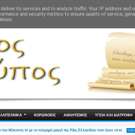
ΙΣ
ΤΕΧΝΟΛΟΓΙΑ
ΧΩΡΙΣ ΛΟΓΙΑ
deliver its services and to analyze traffic. Your IP address and 
formance and security metrics to ensure quality of service, gen
abuse.
ΛΛΙΤΕΧΝΙΚΑ
ΚΟΡΩΝΟΪΟΣ
ΑΘΛΗΤΙΣΜΟΣ
ΥΓΕΙΑ ΚΑΙ ΔΙΑΤΡΟΦΗ
 Μύκονος tv με το τολμηρό μαγιό της Ρίας Ελληνίδου που έγινε viral
Αδ
3:49 PM