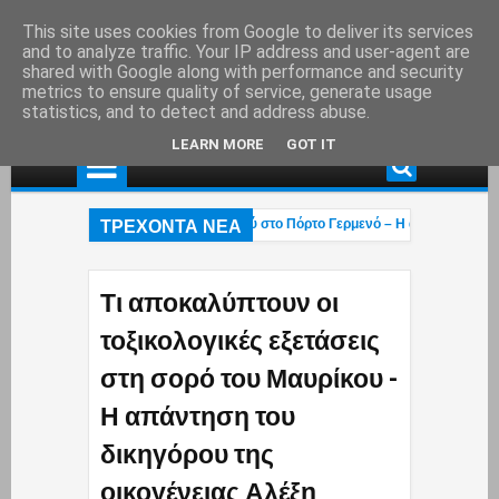
This site uses cookies from Google to deliver its services
and to analyze traffic. Your IP address and user-agent are
shared with Google along with performance and security
metrics to ensure quality of service, generate usage
statistics, and to detect and address abuse.
LEARN MORE
GOT IT
ΤΡΕΧΟΝΤΑ ΝΕΑ
Χαλκιάς: Στάχτη το εξοχικό του ηθοποιού στο Πόρτο Γερμενό – Η ανάρτηση του γι
χεται η «επαγγελματική ασφάλιση»! – Η κυβέρνηση μετακυλά την ευθύνη στους
Οι βάρβαροι πέρασαν»: Οι Έλληνες έκαναν ό,τι μπορούσαν με τα Patriot αλλά οι
Τι αποκαλύπτουν οι
τοξικολογικές εξετάσεις
στη σορό του Μαυρίκου -
Η απάντηση του
δικηγόρου της
οικογένειας Αλέξη