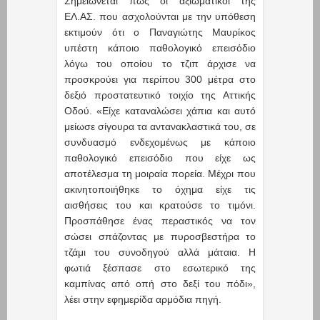
Σημειώνεται πως οι αξιωματικοί της
ΕΛ.ΑΣ. που ασχολούνται με την υπόθεση
εκτιμούν ότι ο Παναγιώτης Μαυρίκος
υπέστη κάποιο παθολογικό επεισόδιο
λόγω του οποίου το τζιπ άρχισε να
προσκρούει για περίπου 300 μέτρα στο
δεξιό προστατευτικό τοιχίο της Αττικής
Οδού. «Είχε καταναλώσει χάπια και αυτό
μείωσε σίγουρα τα αντανακλαστικά του, σε
συνδυασμό ενδεχομένως με κάποιο
παθολογικό επεισόδιο που είχε ως
αποτέλεσμα τη μοιραία πορεία. Μέχρι που
ακινητοποιήθηκε το όχημα είχε τις
αισθήσεις του και κρατούσε το τιμόνι.
Προσπάθησε ένας περαστικός να τον
σώσει σπάζοντας με πυροσβεστήρα το
τζάμι του συνοδηγού αλλά μάταια. Η
φωτιά ξέσπασε στο εσωτερικό της
καμπίνας από οπή στο δεξί του πόδι»,
λέει στην εφημερίδα αρμόδια πηγή.