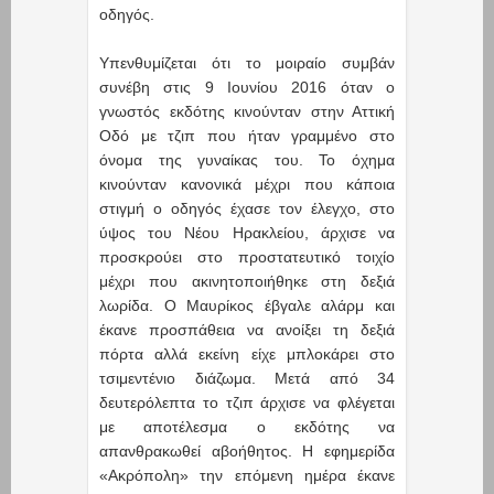
οδηγός.
Υπενθυμίζεται ότι το μοιραίο συμβάν
συνέβη στις 9 Ιουνίου 2016 όταν ο
γνωστός εκδότης κινούνταν στην Αττική
Οδό με τζιπ που ήταν γραμμένο στο
όνομα της γυναίκας του. Το όχημα
κινούνταν κανονικά μέχρι που κάποια
στιγμή ο οδηγός έχασε τον έλεγχο, στο
ύψος του Νέου Ηρακλείου, άρχισε να
προσκρούει στο προστατευτικό τοιχίο
μέχρι που ακινητοποιήθηκε στη δεξιά
λωρίδα. Ο Μαυρίκος έβγαλε αλάρμ και
έκανε προσπάθεια να ανοίξει τη δεξιά
πόρτα αλλά εκείνη είχε μπλοκάρει στο
τσιμεντένιο διάζωμα. Μετά από 34
δευτερόλεπτα το τζιπ άρχισε να φλέγεται
με αποτέλεσμα ο εκδότης να
απανθρακωθεί αβοήθητος. Η εφημερίδα
«Ακρόπολη» την επόμενη ημέρα έκανε