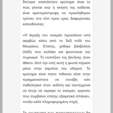
δεύτερο αναπάντητο ερώτημα είναι το
πώς γίνεται ενώ η κίνηση της καδένας
είναι αριστερόστροφη να προκλήθηκαν
τρύπες στο τζιπ προς τρεις διαφορετικές
κατευθύνσεις.
«Η έκρηξη του σασμάν προκάλεσε οπή
ακριβώς κάτω από το δεξί πόδι του
Μαυρίκου. Επίσης, χύθηκε βαλβολίνη
(λάδι) που κολλάει και φουντώνει την
πυρκαγιά. Το ντεπόζιτο της βενζίνης ήταν
άθικτο. Από την οπή αυτή η φωτιά πέρασε
μέσα στην καμπίνα του οδηγού. Το
ερώτημα είναι πόσο πιθανόν είναι στην
πραγματικότητα να συνέβη κάτι
παθολογικό στον εκδότη και ταυτόχρονα
να έτυχε να εκραγεί το σασμάν, γεγονός
που συμβαίνει επίσης εξαιρετικά σπάνια»,
τονίζει καλά πληροφορημένη πηγή.
Τα ερωτήματα των πραγματογνώμων θα