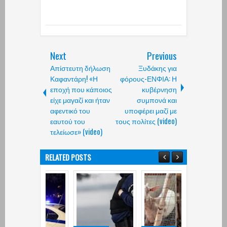
Next
Previous
Απίστευτη δήλωση
Ξυδάκης για
Καφαντάρη! «Η
φόρους-ΕΝΦΙΑ: Η
εποχή που κάποιος
κυβέρνηση
είχε μαγαζί και ήταν
συμπονά και
αφεντικό του
υποφέρει μαζί με
εαυτού του
τους πολίτες (video)
τελείωσε» (video)
RELATED POSTS