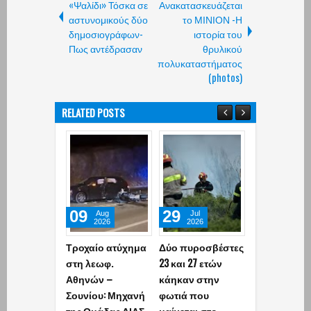
«Ψαλίδι» Τόσκα σε
Ανακατασκευάζεται
αστυνομικούς δύο
το ΜΙΝΙΟΝ -Η
δημοσιογράφων-
ιστορία του
Πως αντέδρασαν
θρυλικού
πολυκαταστήματος
(photos)
RELATED POSTS
09
29
02
Aug
Jul
Jun
2026
2026
2026
Τροχαίο ατύχημα
Δύο πυροσβέστες
«Έφυγε» απ
στη λεωφ.
23 και 27 ετών
ζωή σε ηλικί
Αθηνών –
κάηκαν στην
ετών ο
Σουνίου: Μηχανή
φωτιά που
δημοσιογρά
της Ομάδας ΔΙΑΣ
μαίνεται στο
και πρώην