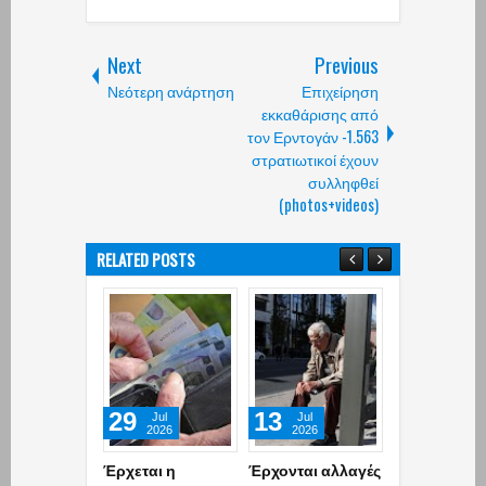
Next
Previous
Νεότερη ανάρτηση
Επιχείρηση
εκκαθάρισης από
τον Ερντογάν -1.563
στρατιωτικοί έχουν
συλληφθεί
(photos+videos)
RELATED POSTS
29
13
07
Jul
Jul
Jul
2026
2026
2026
Έρχεται η
Έρχονται αλλαγές
Έρχεται και