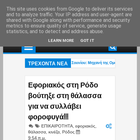
This site uses cookies from Google to deliver its services
and to analyze traffic. Your IP address and user-agent are
shared with Google along with performance and security
metrics to ensure quality of service, generate usage
statistics, and to detect and address abuse.
LEARN MORE
GOT IT
ΤΡΕΧΟΝΤΑ ΝΕΑ
Τροχαίο ατύχημα στη λεωφ. Αθηνών – Σουνίου: Μηχανή της Ομάδας ΔΙΑΣ συγκ
Το βίντεο του Μύκονος tv με το τολμηρό μαγιό της Ρίας Ελληνίδου που έγινε vir
Κόντρα Τσίπρα – Κωνσταντέλλου για Βάρη, Βούλα, Βουλιαγμένη – «Να γνωρίζει
Εφοριακός στη Ρόδο
βούτηξε στη θάλασσα
για να συλλάβει
φοροφυγά!!!
ΕΠΙΚΑΙΡΟΤΗΤΑ
,
εφοριακός
,
θάλασσα
,
κινέζα
,
Ρόδος
9:54 π.μ.