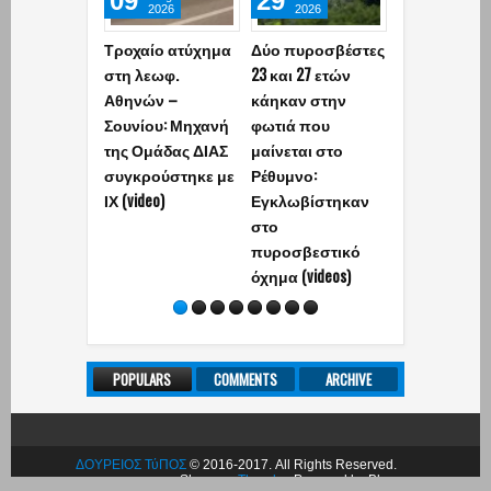
09
29
02
2026
2026
2026
Τροχαίο ατύχημα
Δύο πυροσβέστες
«Έφυγε» απ
στη λεωφ.
23 και 27 ετών
ζωή σε ηλικί
Αθηνών –
κάηκαν στην
ετών ο
Σουνίου: Μηχανή
φωτιά που
δημοσιογρά
της Ομάδας ΔΙΑΣ
μαίνεται στο
και πρώην
συγκρούστηκε με
Ρέθυμνο:
βουλευτής 
ΙΧ (video)
Εγκλωβίστηκαν
Αθανασίου
στο
πυροσβεστικό
όχημα (videos)
POPULARS
COMMENTS
ARCHIVE
ΔΟΥΡΕΙΟΣ ΤύΠΟΣ
© 2016-2017. All Rights Reserved.
Share on
Theodor
. Powered by Blogger