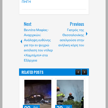
ΠΗΓΗ
Next
Previous
Βεντέτα Μαφίας-
Γιατρός της
Αναρχικών;
Θεσσαλονίκης
Ανάληψη ευθύνης
ασελγούσε στην
για την εν ψυχρώ
ανήλικη κόρη του
εκτέλεση του ντίλερ
«Χαμπίμπι» στα
Εξάρχεια
RELATED POSTS
Aug
Jul
Jun