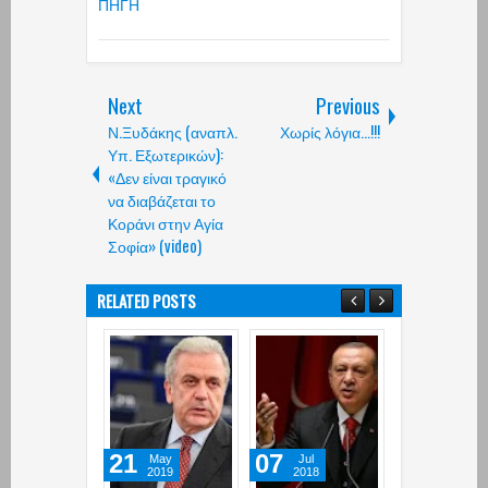
ΠΗΓΗ
Next
Previous
Ν.Ξυδάκης (αναπλ.
Χωρίς λόγια...!!!
Υπ. Εξωτερικών):
«Δεν είναι τραγικό
να διαβάζεται το
Κοράνι στην Αγία
Σοφία» (video)
RELATED POSTS
21
07
09
May
Jul
Feb
2019
2018
2018