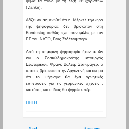
ψηλά τα πανό με τη λέξη «Ευχαριστώ»
(Danke).
Αξίζει να σημειωθεί ότι η Μέρκελ την ώρα
της ψηφοφορίας δεν βρισκόταν στη
Bundestag καθώς είχε συνομιλίες με τον
Γ.Γ του ΝΑΤΟ, Γενς Στόλτενμπερκ.
Από τη σημερινή ψηφοφορία ήταν απών
και ο Σοσιαλδημοκράτης υπουργός
Εξωτερικών, Φρανκ Βάλτερ Στάινμαγερ, ο
οποίος βρίσκεται στην Αργεντινή και εκτιμά
ότι το ψήφισμα θα έχει αρνητικές
επιπτώσεις για τις γερμανικές σχέσεις ,
ωστόσο, και ο ίδιος θα ψήφιζε υπέρ.
ΠΗΓΗ
Next
Previous