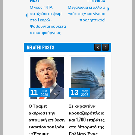
Ο νέος ΦΠΑ
Μεγαλώνει κι άλλο ο
εκτοξεύει το ψωμί
«κόφτης» και γίνεται
στο 1 ευρώ -
προληπτικός!
Φοβούνται λουκέτα
στους φούρνους
RELATED POSTS
11
13
06
Jun
May
May
2026
2026
2026
Ο Τραμπ
Σε καραντίνα
Η Τουρκία
ακύρωσε την
κρουαζιερόπλοιο
αποκάλυψε 
αποψινή επίθεση
και 1.700 επιβάτες
κατασκευή τ
εναντίον του Ιράν
στο Μπορντό της
διηπειρωτικ
- «Έχουμε
Γαλλίας: Ένας
πυραύλου