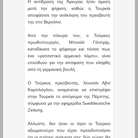
Η αντίδραση της Άγκυρας ήταν άμεση
μετά την ψήφιση, καθώς η Τουρκία
αποφάσισε την ανάκληση του πρεσβευτή
της στο Βερολίνο.
Από την πλευρά του, ο Τούρκος
πρωθυπουργός, Μπιναλί Γιλντιρίμ,
καταδίκασε το ψήφισμα και τόνισε πως
ένα «ρατσιστικό αρμενικό λόμπι», είναι
υπεύθυνο για την απόφαση που ελήφθη
από τη γερμανική βουλή.
Ο Τούρκος πρεσβευτής, Χουσείν Αβνί
Καρσλιόγλου, αναμένεται να επιστρέψει
στην Τουρκία το απόγευμα της Πέμπτης,
σύμφωνα με την εφημερίδα Sueddeutsche
Zeitung.
Άλλωστε, δεν ήταν οι λίγοι οι Τούρκοι
αξιωματούχοι που είχαν προειδοποιήσει
ότι οι σχέσεις ανάμεσα στις δύο χώρες θα