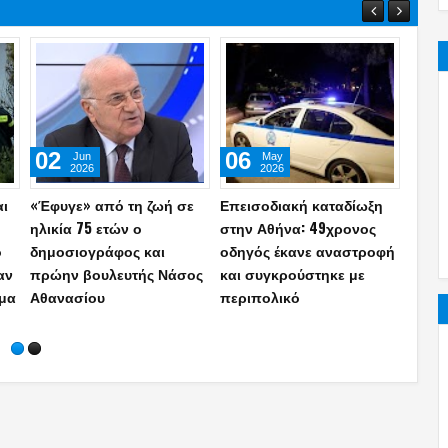
12
18
09
May
Sep
2025
2024
Συναγερμός στη ΓΑΔΑ:
Άγιο είχε αστυνομικός
Τροχ
 τα
Αστυνομικός
απέφυγε τον θάνατο για
λεωφ
ε
αυτοπυροβολήθηκε στο
λίγα εκατοστά
Μηχα
γραφείο του
συγκ
(video