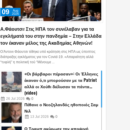
09
Aug
2026
Α.Φάουτσι: Στις ΗΠΑ τον συνέλαβαν για τα
εγκλήματά του στην πανδημία – Στην Ελλάδα
τον έκαναν μέλος της Ακαδημίας Αθηνών!
Ο Άντονι Φάουτσι τέθηκε υπό κράτηση στις ΗΠΑ ως ύποπτος
διάπραξης εγκλήματος για τον Covid-19. «Απαραίτητη αλλά
“τυφλή” η πολιτική τού “Mένουμε ...
«Οι βάρβαροι πέρασαν»: Οι Έλληνες
έκαναν ό,τι μπορούσαν με τα Patriot
αλλά οι Χούθι διέλυσαν τα πάντα…
(video)
26
Jul
2026
0
Πέθανε ο Νεοζηλανδός ηθοποιός Σαμ
Νιλ
13
Jul
2026
0
Ο Τραμπ ακύρωσε την αποψινή