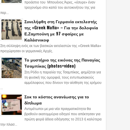
προάστιο του Μπουένος Άιρες, «έσυρε» έναν
τροχονόμο στο καπό του αυτοκινήτου της για
περ...
Συνελήφθη στη Γερμανία εκτελεστής
της «Greek Mafia» – Για την δολοφνία
Ε.Ζαμπούνη με 97 σφαίρες με
Καλάσνικοφ
Στη σύλληψη ενός εκ των βασικών εκτελεστών της «Greek Mafia»
προχώρησαν οι γερμανικές Αρχές.
Το μυστήριο της εικόνας της Παναγίας
Τσαμπίκας (photos+video)
Στη Ρόδο η παραλία της Τσαμπίκας, φημίζεται για
τη φυσική της ομορφιά, τους εντυπωσιακούς
αμμόλοφους που δίνουν την αίσθηση της ερήμου
...
Σοκ το κόστος ανανέωσης για το
δίπλωμα
Αντιμέτωποι με μια νέα πραγματικότητα θα
βρεθούν εκατομμύρια οδηγοί που απέκτησαν για
πρώτη φορά άδεια οδήγησης το 2013 ή καλύτερα
την πλασ...