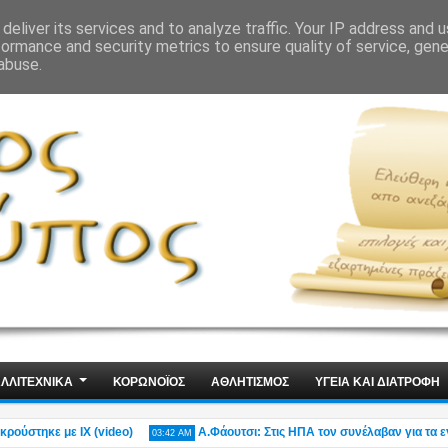
ΙΣ
ΤΕΧΝΟΛΟΓΙΑ
ΧΩΡΙΣ ΛΟΓΙΑ
deliver its services and to analyze traffic. Your IP address and 
formance and security metrics to ensure quality of service, gen
abuse.
ΛΛΙΤΕΧΝΙΚΑ
ΚΟΡΩΝΟΪΟΣ
ΑΘΛΗΤΙΣΜΟΣ
ΥΓΕΙΑ ΚΑΙ ΔΙΑΤΡΟΦΗ
τηκε με ΙΧ (video)
Α.Φάουτσι: Στις ΗΠΑ τον συνέλαβαν για τα εγκλ
03:42 AM