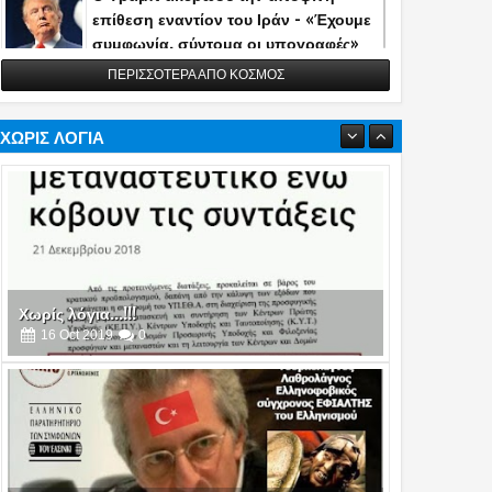
επίθεση εναντίον του Ιράν - «Έχουμε
συμφωνία, σύντομα οι υπογραφές»
(photo)
ΠΕΡΙΣΣΟΤΕΡΑ ΑΠΟ ΚΟΣΜΟΣ
11
Jun
2026
0
Σε καραντίνα κρουαζιερόπλοιο και
1.700 επιβάτες στο Μπορντό της
ΧΩΡΙΣ ΛΟΓΙΑ
Γαλλίας: Ένας νεκρός από νοροϊό!
13
May
2026
0
Η Τουρκία αποκάλυψε την κατασκευή
του διηπειρωτικού πυραύλου
Yildirimhan ακτίνας δράσης 6.000 χλμ.!
(video)
06
May
2026
0
Χωρίς λόγια...!!!
16
Oct
2019
0