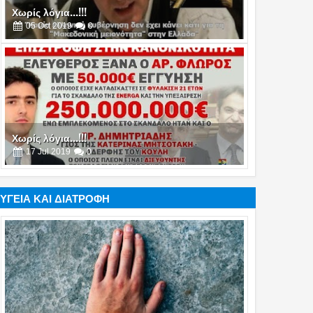
Χωρίς λόγια...!!!
05
Oct
2019
0
Χωρίς λόγια...!!!
17
Jul
2019
0
ΥΓΕΙΑ ΚΑΙ ΔΙΑΤΡΟΦΗ
Χωρίς λόγια...!!!
16
Jul
2019
0