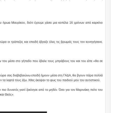
υ ήρωα Μαυρίκου, διότι έχουμε χάσει μια κοπέλα 16 χρόνων από καρκίνο
ώρα οι τράπεζες και επειδή έβγαζε όλες τις βρωμιές τους τον κυνηγήσανε.
ν του μέσα στο γήπεδο που έβαλε τους μπράβους του και του είπε «θα σε
 τώρα σας διαβεβαιώνω επειδή ήμουν μέσα στη ΓΑΔΑ, θα βγουν πάρα πολλά
υν τα λεφτά τους έξω. Χθες έκοψαν το φως του παιδιού μου του αυτιστικού.
 πιο δυνατός γιατί ξεκίνησε από το μηδέν. Όσο για τον Μαρινάκη πείτε του
 και Θεός».