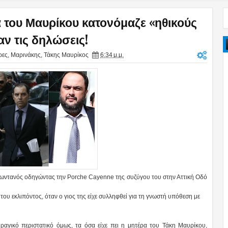
α του Μαυρίκου κατονόμαζε «ηθικούς
ν τις δηλώσεις!
ρες
,
Μαρινάκης
,
Τάκης Μαυρίκος
6:34 μ.μ.
ζωντανός οδηγώντας την
Porche Cayenne της συζύγου του στην Αττική Οδό
 του εκλιπόντος, όταν ο γιος της είχε συλληφθεί για τη γνωστή υπόθεση με
τραγικό περιστατικό όμως, τα όσα είχε πει η μητέρα του Τάκη Μαυρίκου,