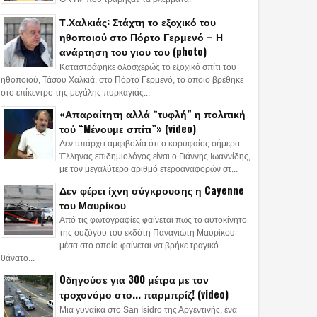
Τ.Χαλκιάς: Στάχτη το εξοχικό του
ηθοποιού στο Πόρτο Γερμενό – Η
ανάρτηση του γιου του (photo)
Καταστράφηκε ολοσχερώς το εξοχικό σπίτι του
ηθοποιού, Τάσου Χαλκιά, στο Πόρτο Γερμενό, το οποίο βρέθηκε
στο επίκεντρο της μεγάλης πυρκαγιάς...
«Απαραίτητη αλλά “τυφλή” η πολιτική
τού “Mένουμε σπίτι”» (video)
Δεν υπάρχει αμφιβολία ότι ο κορυφαίος σήμερα
Έλληνας επιδημιολόγος είναι ο Γιάννης Ιωαννίδης,
με τον μεγαλύτερο αριθμό ετεροαναφορών στ...
Δεν φέρει ίχνη σύγκρουσης η Cayenne
του Μαυρίκου
Από τις φωτογραφίες φαίνεται πως το αυτοκίνητο
της συζύγου του εκδότη Παναγιώτη Μαυρίκου
μέσα στο οποίο φαίνεται να βρήκε τραγικό
θάνατο...
Oδηγούσε για 300 μέτρα με τον
τροχονόμο στο... παρμπρίζ! (video)
Μια γυναίκα στο San Isidro της Αργεντινής, ένα