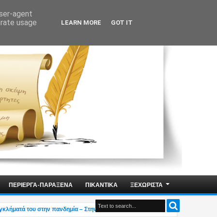
user-agent
erate usage
LEARN MORE
GOT IT
ΠΕΡΙΕΡΓΑ-ΠΑΡΑΞΕΝΑ
ΠΙΚΑΝΤΙΚΑ
ΞΕΧΩΡΙΣΤΑ
ήματά του στην πανδημία – Στην Ελλάδα τον έκαναν μέλος της Ακαδημίας Αθηνώ