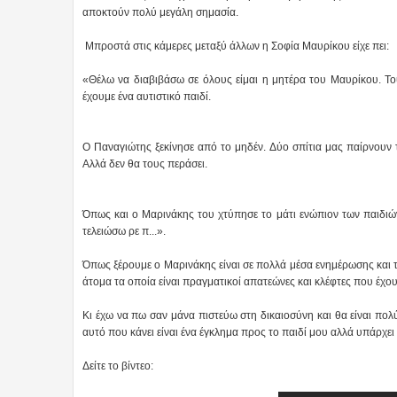
αποκτούν πολύ μεγάλη σημασία.
Μπροστά στις κάμερες μεταξύ άλλων η Σοφία Μαυρίκου είχε πει:
«Θέλω να διαβιβάσω σε όλους είμαι η μητέρα του Μαυρίκου. Το
έχουμε ένα αυτιστικό παιδί.
Ο Παναγιώτης ξεκίνησε από το μηδέν. Δύο σπίτια μας παίρνουν τ
Αλλά δεν θα τους περάσει.
Όπως και ο Μαρινάκης του χτύπησε το μάτι ενώπιον των παιδιώ
τελειώσω ρε π...».
Όπως ξέρουμε ο Μαρινάκης είναι σε πολλά μέσα ενημέρωσης και
άτομα τα οποία είναι πραγματικοί απατεώνες και κλέφτες που έχο
Κι έχω να πω σαν μάνα πιστεύω στη δικαιοσύνη και θα είναι πολύ
αυτό που κάνει είναι ένα έγκλημα προς το παιδί μου αλλά υπάρχει
Δείτε το βίντεο: