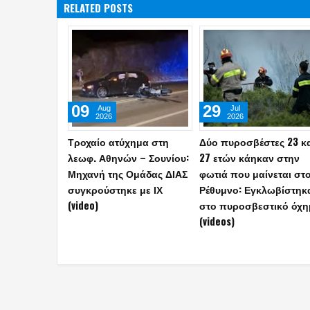
RELATED POSTS
05
01
May
Apr
2026
2026
Καβάλα: Αυτά ήταν τα
Αμπελόκηποι: CEO
τελευταία λόγια του
γνωστής εταιρείας είχε
44χρονου αστυνομικού
κατσίκια και τις κότες σ
πριν βάλει τέλος στη ζωή
ταράτσα 16ου ορόφου
του
(video)