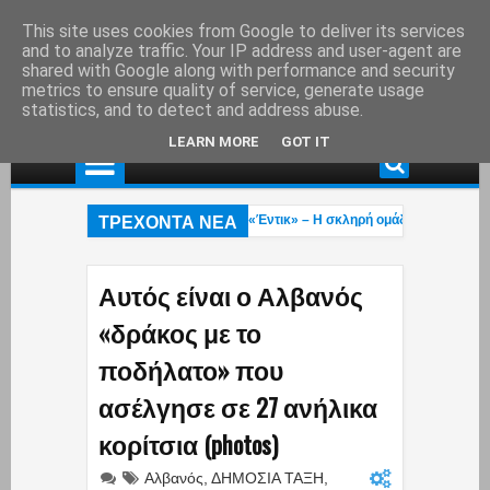
This site uses cookies from Google to deliver its services
and to analyze traffic. Your IP address and user-agent are
shared with Google along with performance and security
metrics to ensure quality of service, generate usage
statistics, and to detect and address abuse.
LEARN MORE
GOT IT
ΤΡΕΧΟΝΤΑ ΝΕΑ
Οι «Πίτμπουλ» και «Μπουλντόγκ» του «Έντικ» – Η σκληρή ομάδα που σκόρπιζ
Τροχαίο ατύχημα στη λεωφ. Αθηνών – Σουνίου: Μηχανή της Ομάδας ΔΙΑΣ συγκρ
Το βίντεο του Μύκονος tv με το τολμηρό μαγιό της Ρίας Ελληνίδου που έγινε vir
Αυτός είναι ο Αλβανός
«δράκος με το
ποδήλατο» που
ασέλγησε σε 27 ανήλικα
κορίτσια (photos)
Αλβανός
,
ΔΗΜΟΣΙΑ ΤΑΞΗ
,