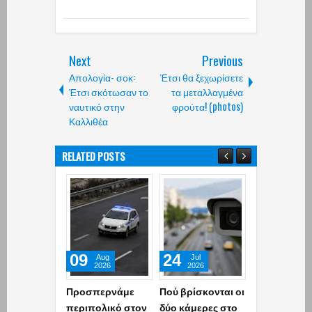
Next
Previous
Απολογία- σοκ:
Έτσι θα ξεχωρίσετε
Έτσι σκότωσαν το
τα μεταλλαγμένα
ναυτικό στην
φρούτα! (photos)
Καλλιθέα
RELATED POSTS
09
24
29
Aug
Jul
Jun
2026
2026
2026
Προσπερνάμε
Πού βρίσκονται οι
Συνελήφθη
περιπολικό στον
δύο κάμερες στο
αξιωματικός