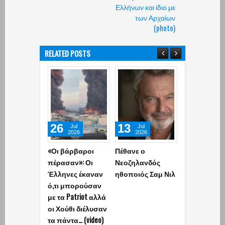
Ελλήνων και ίδιο με
των Αρχαίων
(photo)
RELATED POSTS
26
13
11
Jul
Jul
Jun
2026
2026
2026
«Οι βάρβαροι
Πέθανε ο
Ο Τραμπ
πέρασαν»: Οι
Νεοζηλανδός
ακύρωσε τη
Έλληνες έκαναν
ηθοποιός Σαμ Νιλ
αποψινή επ
ό,τι μπορούσαν
εναντίον του
με τα Patriot αλλά
- «Έχουμε
οι Χούθι διέλυσαν
συμφωνία,
τα πάντα… (video)
σύντομα οι