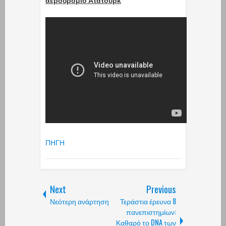
αεροδρόμιο Ατατούρκ
ΠΗΓΗ
Next
Previous
Νεότερη ανάρτηση
Τεράστια έρευνα 8
πανεπιστημίων:
Καθαρό το DNA των