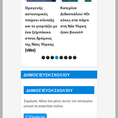
Ομογενής
Κατερίνα
Εντυπωσιακ
αστυνομικός
Διδασκάλου: «Οι
Άσβηστη φλ
παίρνει σύνταξη
κόκες στα πάρτι
καίει αιώνι
και το γιορτάζει με
στη Νέα Υόρκη
από καταρρ
ένα ζεϊμπέκικο
ήταν βουνό»
(photos_video)
στους δρόμους
της Νέας Υόρκης
(video)
ΔΗΜΟΣΊΕΥΣΗ ΣΧΟΛΊΟΥ
ΔΗΜΟΣΊΕΥΣΗ ΣΧΟΛΊΟΥ
Σημείωση: Μόνο ένα μέλος αυτού του ιστολογίου
μπορεί να αναρτήσει σχόλιο.
Emoticon