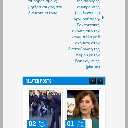
πυροβολισμούς
της σφοδρής
μητέρα και γιος στο
σύγκρουσης
διαμέρισμά τους
(photos+video)
Αργυρούπολη:
Σοκαριστικές
εικόνες από την
καραμπόλα με 9
οχήματα στην
διασταύρωση της
Αλίμου με την
Βουλιαγμένης
(photos)
RELATED POSTS
02
01
19
Dec
Mar
Nov
2023
2023
2022