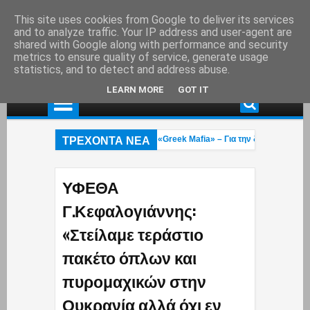
This site uses cookies from Google to deliver its services
and to analyze traffic. Your IP address and user-agent are
shared with Google along with performance and security
metrics to ensure quality of service, generate usage
statistics, and to detect and address abuse.
LEARN MORE
GOT IT
ΤΡΕΧΟΝΤΑ ΝΕΑ
υνελήφθη στη Γερμανία εκτελεστής της «Greek Mafia» – Για την δολοφνία Ε.Ζ
ο πυροσβέστες 23 και 27 ετών κάηκαν στην φωτιά που μαίνεται στο Ρέθυμνο: 
ννα Κουρουπού: Ανάρτηση «κόλαφος» για την υπόθεση Σταύρου Γεωργίου – Η 
ΥΦΕΘΑ
Γ.Κεφαλογιάννης:
«Στείλαμε τεράστιο
πακέτο όπλων και
πυρομαχικών στην
Ουκρανία αλλά όχι εν