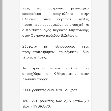
Χθες ένα ουκρανικό μεταγωγικό
αεροσκάφος προσγειώθηκε στην
Ελευσίνα, όπου φόρτωσε μεγάλες
ποσότητες πυρομαχικών που υποσχέθηκε
ο πρωθυπουργός Κυριάκος Μητσοτάκης
στον Ουκρανό πρόεδρο Β.Ζελένσκι.
Σύμφωνα με πληροφορίες χθες
πραγματοποιήθηκαν τουλάχιστον δύο
τέτοιες πτήσεις.
Το τεράστιο πακέτο όπλων που
υποσχέθηκε ο Κ.Μητσοτάκης στον
Ζελένσκι αφορά:
2.000 ρουκέτες Zuni των 127 χλστ.
180 Α/Τ ρουκέτες των 2,75 ιντσών(70
χλστ.) HYDRA-70.