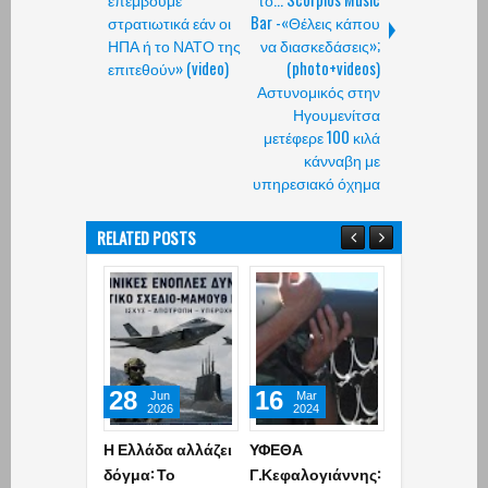
στρατιωτικά εάν οι
Bar -«Θέλεις κάπου
ΗΠΑ ή το ΝΑΤΟ της
να διασκεδάσεις»;
επιτεθούν» (video)
(photo+videos)
Αστυνομικός στην
Ηγουμενίτσα
μετέφερε 100 κιλά
κάνναβη με
υπηρεσιακό όχημα
RELATED POSTS
28
16
10
Jun
Mar
Oct
2026
2024
2020
Η Ελλάδα αλλάζει
ΥΦΕΘΑ
Ξεκίνησαν
δόγμα: Το
Γ.Κεφαλογιάννης:
διαπραγματ