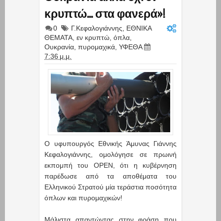
κρυπτώ… στα φανερά»!
0
Γ.Κεφαλογιάννης
,
ΕΘΝΙΚΑ
ΘΕΜΑΤΑ
,
εν κρυπτώ
,
όπλα
,
Ουκρανία
,
πυρομαχικά
,
ΥΦΕΘΑ
7:36 μ.μ.
Ο υφυπουργός Εθνικής Άμυνας Γιάννης
Κεφαλογιάννης, ομολόγησε σε πρωινή
εκπομπή του OPEN, ότι η κυβέρνηση
παρέδωσε από τα αποθέματα του
Ελληνικού Στρατού μία τεράστια ποσότητα
όπλων και πυρομαχικών!
Μάλιστα απαντώντας στην φράση που