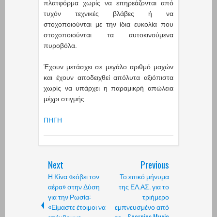
πλατφόρμα χωρίς να επηρεάζονται από
τυχόν τεχνικές βλάβες ή να
στοχοποιούνται με την ίδια ευκολία που
στοχοποιούνται τα αυτοκινούμενα
πυροβόλα.
Έχουν μετάσχει σε μεγάλο αριθμό μαχών
και έχουν αποδειχθεί απόλυτα αξιόπιστα
χωρίς να υπάρχει η παραμικρή απώλεια
μέχρι στιγμής.
ΠΗΓΗ
Next
Previous
Η Κίνα «κόβει τον
Το επικό μήνυμα
αέρα» στην Δύση
της ΕΛ.ΑΣ. για το
για την Ρωσία:
τριήμερο
«Είμαστε έτοιμοι να
εμπνευσμένο από
επέμβουμε
το... Scorpios Music