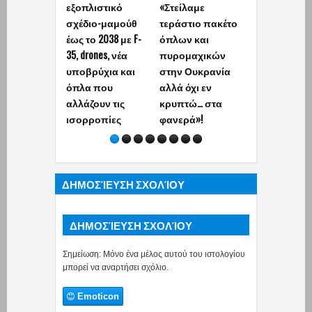
εξοπλιστικό
«Στείλαμε
ς εν κρυπτώ
σχέδιο-μαμούθ
τεράστιο πακέτο
Τουρκία στο
έως το 2038 με F-
όπλων και
ΝΑΤΟ: Τα «7
35, drones, νέα
πυρομαχικών
σημεία που
υποβρύχια και
στην Ουκρανία
καταργούν τ
όπλα που
αλλά όχι εν
ελληνικό δό
αλλάζουν τις
κρυπτώ… στα
αποτροπής
ισορροπίες
φανερά»!
ΔΗΜΟΣΊΕΥΣΗ ΣΧΟΛΊΟΥ
ΔΗΜΟΣΊΕΥΣΗ ΣΧΟΛΊΟΥ
Σημείωση: Μόνο ένα μέλος αυτού του ιστολογίου
μπορεί να αναρτήσει σχόλιο.
Emoticon